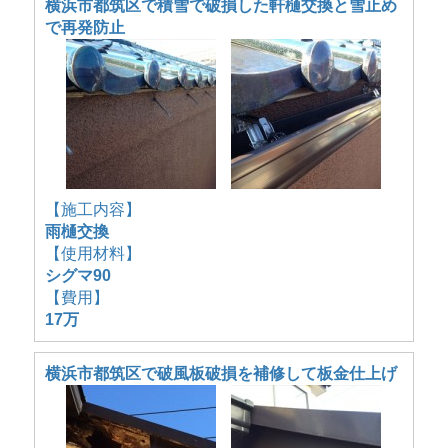
横浜市都筑区で積雪で破損した軒樋交換と雪止め
で再発防止
【施工内容】
雨樋交換
【使用材料】
シグマ90
【費用】
17万
横浜市都筑区で破風板破損を補修して板金仕上げ