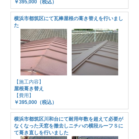
￥395,000（税込）
横浜市都筑区にて瓦棒屋根の葺き替えを行いまし
た
【施工内容】
屋根葺き替え
【費用】
￥395,000（税込）
横浜市都筑区川和台にて耐用年数を超えて必要が
なくなった天窓を撤去しニチハの横段ルーフＳに
て葺き直しを行いました