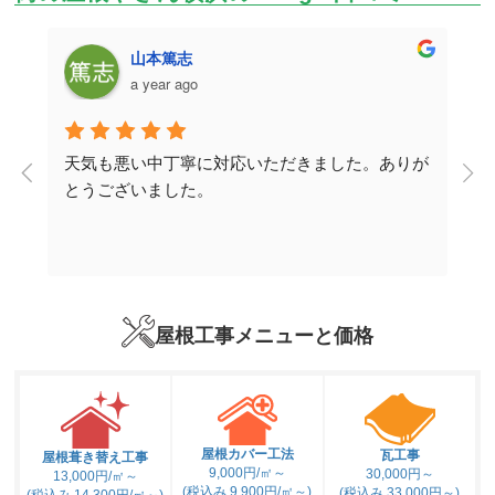
山本篤志
a year ago
天気も悪い中丁寧に対応いただきました。ありが
取
とうございました。
説
ー
り
屋根工事メニューと価格
式
。
屋根カバー工法
瓦工事
屋根葺き替え工事
9,000円/㎡～
30,000円～
13,000円/㎡～
(税込み 9,900円/㎡～)
(税込み 33,000円～)
(税込み 14,300円/㎡～)