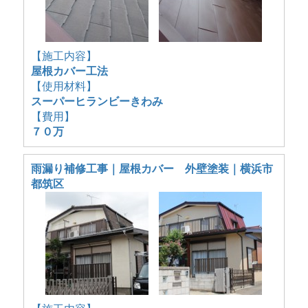
【施工内容】
屋根カバー工法
【使用材料】
スーパーヒランビーきわみ
【費用】
７０万
雨漏り補修工事｜屋根カバー 外壁塗装｜横浜市
都筑区