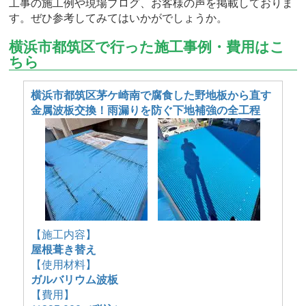
工事の施工例や現場ブログ、お客様の声を掲載しておりま
す。ぜひ参考してみてはいかがでしょうか。
横浜市都筑区で行った施工事例・費用はこ
ちら
横浜市都筑区茅ケ崎南で腐食した野地板から直す
金属波板交換！雨漏りを防ぐ下地補強の全工程
【施工内容】
屋根葺き替え
【使用材料】
ガルバリウム波板
【費用】