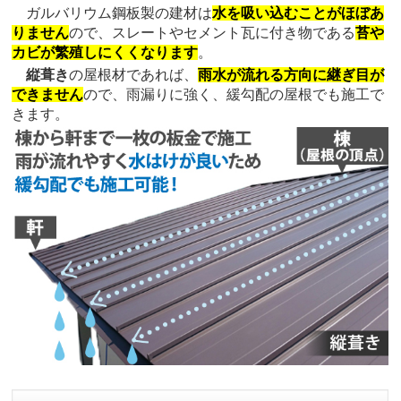
ガルバリウム鋼板製の建材は
水を吸い込むことがほぼあ
りません
ので、スレートやセメント瓦に付き物である
苔や
カビが繁殖しにくくなります
。
縦葺き
の屋根材であれば、
雨水が流れる方向に継ぎ目が
できません
ので、雨漏りに強く、緩勾配の屋根でも施工で
きます。