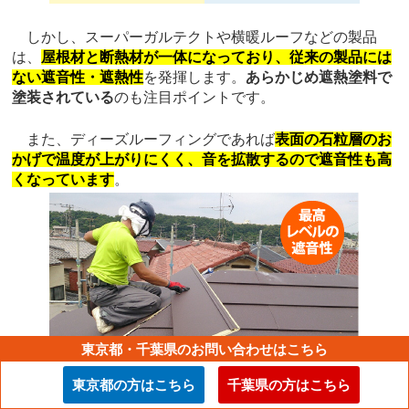
しかし、スーパーガルテクトや横暖ルーフなどの製品
は、
屋根材と断熱材が一体になっており、従来の製品には
ない遮音性・遮熱性
を発揮します。
あらかじめ遮熱塗料で
塗装されている
のも注目ポイントです。
また、ディーズルーフィングであれば
表面の石粒層のお
かげで温度が上がりにくく、音を拡散するので遮音性も高
くなっています
。
東京都・千葉県のお問い合わせはこちら
東京都の方はこちら
千葉県の方はこちら