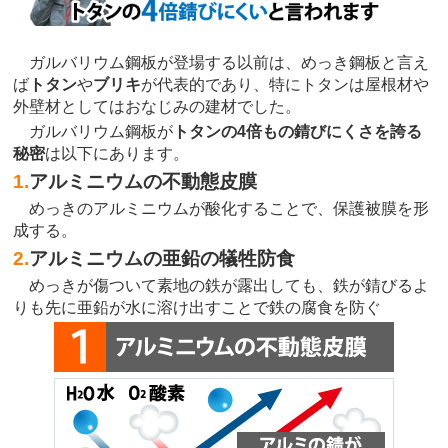
ガルバリウム鋼板が登場する以前は、めっき鋼板と言え
ば
トタン
や
ブリキ
が代表的であり、特にトタンは屋根材や
外壁材としてはおなじみの建材でした。
ガルバリウム鋼板が
トタンの4倍もの錆びにくさを誇る
秘密
は以下にあります。
1.
アルミニウムの不動態皮膜
めっきのアルミニウムが酸化することで、保護被膜を形
成する。
2.
アルミニウムの亜鉛の犠牲防食
めっきが傷ついて素地の鉄が露出しても、鉄が錆びるよ
りも先に亜鉛が水に溶け出すことで鉄の腐食を防ぐ