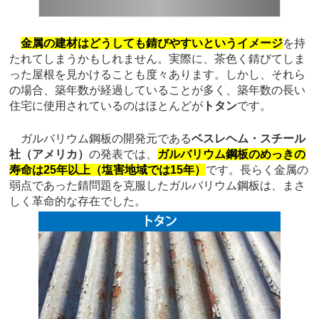
金属の建材はどうしても錆びやすいというイメージ
を持
たれてしまうかもしれません。実際に、茶色く錆びてしま
った屋根を見かけることも度々あります。しかし、それら
の場合、築年数が経過していることが多く、築年数の長い
住宅に使用されているのはほとんどが
トタン
です。
ガルバリウム鋼板の開発元である
ベスレヘム・スチール
社（アメリカ）
の発表では、
ガルバリウム鋼板のめっきの
寿命は25年以上（塩害地域では15年）
です。長らく金属の
弱点であった錆問題を克服したガルバリウム鋼板は、まさ
しく革命的な存在でした。