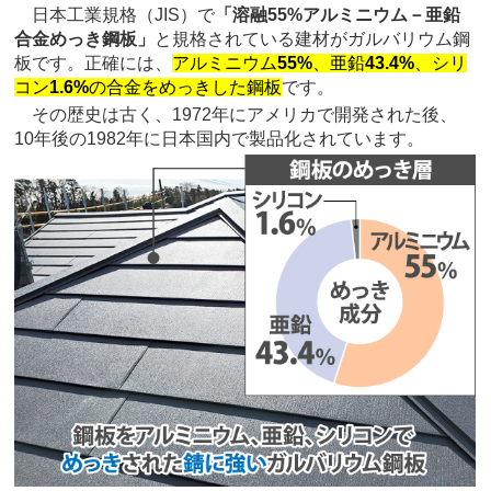
日本工業規格（JIS）で
「溶融55%アルミニウム－亜鉛
合金めっき鋼板」
と規格されている建材がガルバリウム鋼
板です。正確には、
アルミニウム
55%
、亜鉛
43.4%
、シリ
コン
1.6%
の合金をめっきした鋼板
です。
その歴史は古く、1972年にアメリカで開発された後、
10年後の1982年に日本国内で製品化されています。