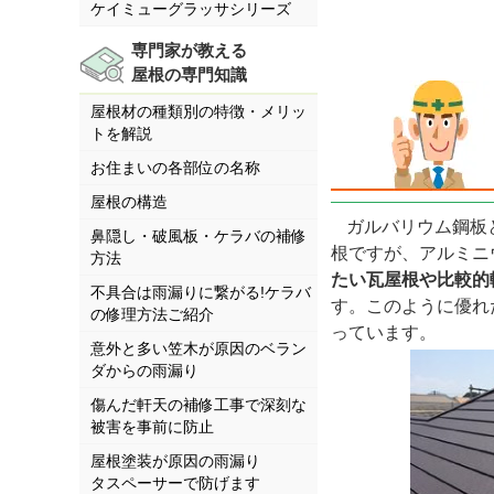
ケイミューグラッサシリーズ
専門家が教える
屋根の専門知識
屋根材の種類別の特徴・メリッ
トを解説
お住まいの各部位の名称
屋根の構造
ガルバリウム鋼板
鼻隠し・破風板・ケラバの補修
根ですが、アルミニ
方法
たい瓦屋根や比較的
不具合は雨漏りに繋がる!ケラバ
す。このように優れ
の修理方法ご紹介
っています。
意外と多い笠木が原因のベラン
ダからの雨漏り
傷んだ軒天の補修工事で深刻な
被害を事前に防止
屋根塗装が原因の雨漏り
タスペーサーで防げます