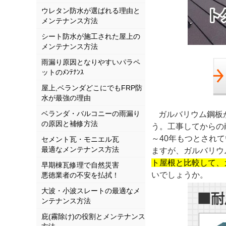
ウレタン防水が選ばれる理由と
メンテナンス方法
シート防水が施工された屋上の
メンテナンス方法
雨漏り原因となりやすいパラペ
ットのﾒﾝﾃﾅﾝｽ
屋上,ベランダどこにでもFRP防
水が最強の理由
ベランダ・バルコニーの雨漏り
ガルバリウム鋼板
の原因と補修方法
う。工事してからの
～40年もつとされ
セメント瓦・モニエル瓦
最適なメンテナンス方法
ますが、ガルバリウ
ト屋根と比較して、
早期棟瓦修理で自然災害
いでしょうか。
悪徳業者の不安を払拭！
大波・小波スレートの最適なメ
ンテナンス方法
庇(霧除け)の役割とメンテナンス