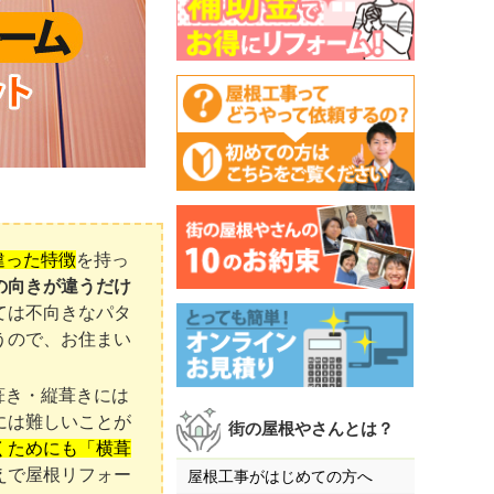
違った特徴
を持っ
の向きが違うだけ
ては不向きなパタ
うので、お住まい
葺き・縦葺きには
には難しいことが
街の屋根やさんとは？
くためにも「横葺
えで屋根リフォー
屋根工事がはじめての方へ