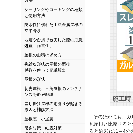
方法
シーリングやコーキングの種類
と使用方法
防水性に優れた工法金属屋根の
立平葺き
地震や台風で被災した際の応急
処置「雨養生」
屋根の面積の求め方
複雑な形状の屋根の面積
係数を使って簡単算出
屋根の形状
切妻屋根、三角屋根のメンテナ
ンスを徹底解説
差し掛け屋根の雨漏りが起きる
原因と補修方法
そのほかにも、
ガ
屋根裏・小屋裏
瓦屋根と比較すると
暑さ対策 結露対策
ると約3分の1～4