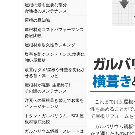
屋根の最も重要な部分
野地板のメンテナンス
屋根の豆知識
屋根材別コストパフォーマンス
徹底比較
屋根材別耐久性ランキング
塩害を防ぐメンテナンス,塩害に
強い屋根材
放置はダメ!屋根や外壁を劣化さ
せる苔・藻・カビ
屋根材が廃盤･生産終了!
その際のメンテナンス
洋瓦への屋根葺き替えでお家を
これまでは瓦屋根
イメージチェンジ
性を高めることがで
トタン・ガルバリウム・SGL屋
て屋根リフォームを
根材徹底比較
ガルバリウム鋼板
ガルバリウム鋼板・スレートは
か？適したものはど