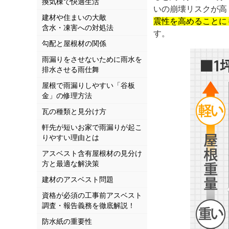
換気棟で快適生活
いの崩壊リスクが高
建材や住まいの大敵
震性を高めることに
含水・凍害への対処法
す。
勾配と屋根材の関係
雨漏りをさせないために雨水を
排水させる雨仕舞
屋根で雨漏りしやすい「谷板
金」の修理方法
瓦の種類と見分け方
軒先が短いお家で雨漏りが起こ
りやすい理由とは
アスベスト含有屋根材の見分け
方と最適な解決策
建材のアスベスト問題
資格が必須の工事前アスベスト
調査・報告義務を徹底解説！
防水紙の重要性