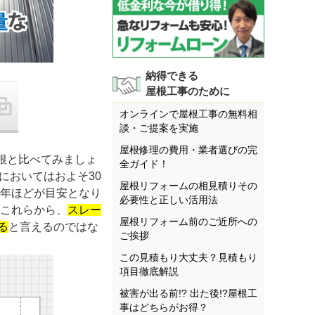
納得できる
屋根工事のために
オンラインで屋根工事の無料相
談・ご提案を実施
屋根修理の費用・業者選びの完
根と比べてみましょ
全ガイド！
においてはおよそ30
屋根リフォームの相見積りその
0年ほどが目安となり
必要性と正しい活用法
。これらから、
スレー
屋根リフォーム前のご近所への
る
と言えるのではな
ご挨拶
この見積もり大丈夫？見積もり
項目徹底解説
被害が出る前!? 出た後!?屋根工
事はどちらがお得？