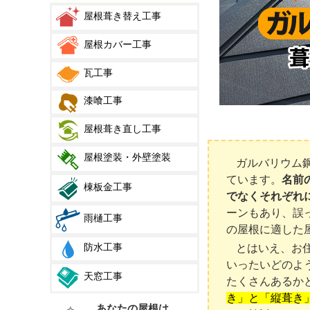
屋根葺き替え工事
屋根カバー工事
瓦工事
漆喰工事
屋根葺き直し工事
屋根塗装・外壁塗装
ガルバリウム
ています。
名前
棟板金工事
でなくそれぞれ
ーンもあり、誤
雨樋工事
の屋根に適した
防水工事
とはいえ、お
いったいどのよ
天窓工事
たくさんあるか
き」と「縦葺き
あなたの屋根は