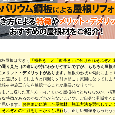
鋼板屋根は大きく
「横葺き」と「縦葺き」に分けられそれぞれ
の通り見た目の違いが特にわかりやすいですが、もちろん屋根
にメリット・デメリットがあります。
屋根の形状や勾配によっ
った選択をしてしまうと雨漏りを引き起こす原因になってしま
屋根材や施工方法を選択することが重要となります。
住まいに適した葺き方・向いている屋根材はどちらなのか、横
うな特徴があるのかなどわからないことや、ご自身で判断する
と思います。
お住まいに適した屋根材、施工方法を選択してい
」それぞれの性質をしっかりと理解
し、正しい知識をもったう