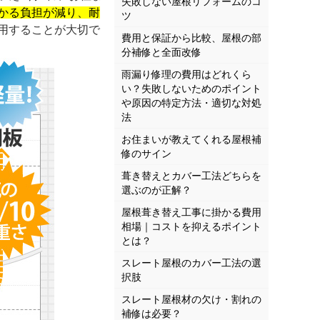
失敗しない屋根リフォームのコ
かる負担が減り、耐
ツ
用することが大切で
費用と保証から比較、屋根の部
分補修と全面改修
雨漏り修理の費用はどれくら
い？失敗しないためのポイント
や原因の特定方法・適切な対処
法
お住まいが教えてくれる屋根補
修のサイン
葺き替えとカバー工法どちらを
選ぶのが正解？
屋根葺き替え工事に掛かる費用
相場｜コストを抑えるポイント
とは？
スレート屋根のカバー工法の選
択肢
スレート屋根材の欠け・割れの
補修は必要？