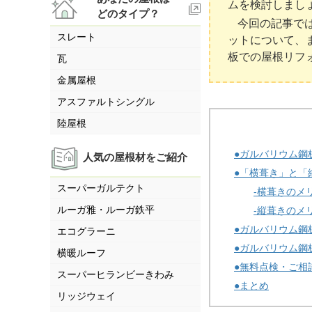
ムを検討しまし
どのタイプ？
今回の記事で
スレート
ットについて、
板での屋根リフ
瓦
金属屋根
アスファルトシングル
陸屋根
●ガルバリウム鋼
人気の屋根材をご紹介
●「横葺き」と「
スーパーガルテクト
-横葺きのメ
ルーガ雅・ルーガ鉄平
-縦葺きのメ
●ガルバリウム鋼
エコグラーニ
●ガルバリウム鋼
横暖ルーフ
●無料点検・ご相
スーパーヒランビーきわみ
●まとめ
リッジウェイ