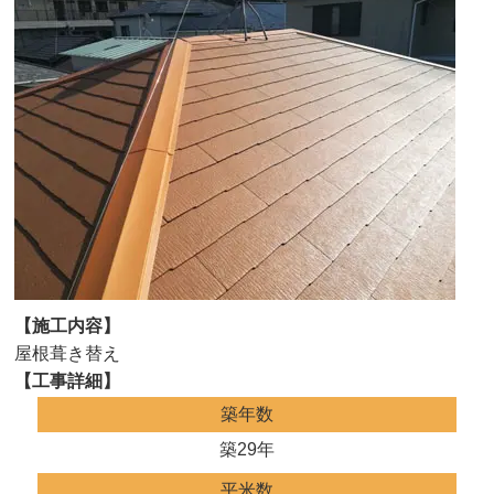
【施工内容】
屋根葺き替え
【工事詳細】
築年数
築29年
平米数