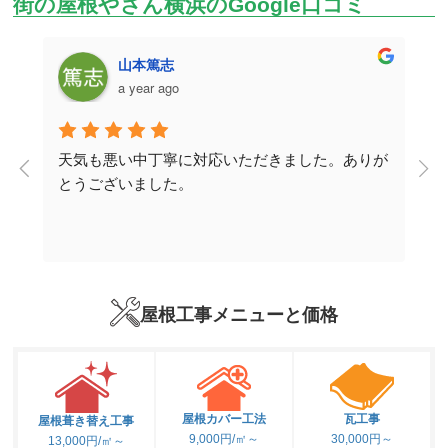
街の屋根やさん横浜のGoogle口コミ
山本篤志
a year ago
天気も悪い中丁寧に対応いただきました。ありが
取
とうございました。
説
ー
り
屋根工事メニューと価格
式
。
屋根カバー工法
瓦工事
屋根葺き替え工事
9,000円/㎡～
30,000円～
13,000円/㎡～