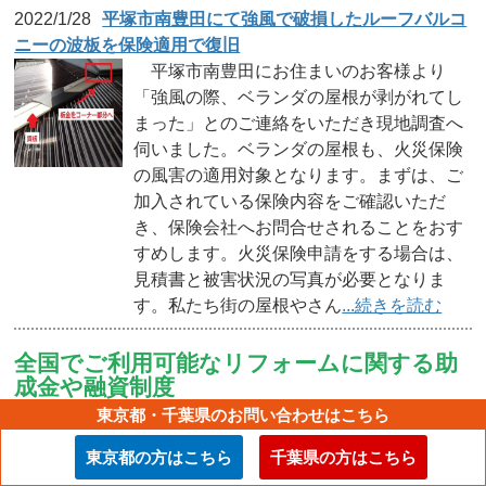
2022/1/28
平塚市南豊田にて強風で破損したルーフバルコ
ニーの波板を保険適用で復旧
平塚市南豊田にお住まいのお客様より
「強風の際、ベランダの屋根が剥がれてし
まった」とのご連絡をいただき現地調査へ
伺いました。ベランダの屋根も、火災保険
の風害の適用対象となります。まずは、ご
加入されている保険内容をご確認いただ
き、保険会社へお問合せされることをおす
すめします。火災保険申請をする場合は、
見積書と被害状況の写真が必要となりま
す。私たち街の屋根やさん
...続きを読む
全国でご利用可能なリフォームに関する助
成金や融資制度
東京都・千葉県のお問い合わせはこちら
・
既存住宅における断熱リフォーム支援事業
東京都の方はこちら
千葉県の方はこちら
■トータル断熱（断熱材、窓、ガラスを組み合わせた断熱