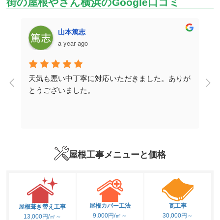
街の屋根やさん横浜のGoogle口コミ
山本篤志
a year ago
天気も悪い中丁寧に対応いただきました。ありが
取
とうございました。
説
ー
り
屋根工事メニューと価格
式
。
屋根カバー工法
瓦工事
屋根葺き替え工事
9,000円/㎡～
30,000円～
13,000円/㎡～