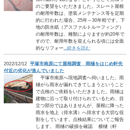
のご要望をいただきました。スレート屋根
の耐用年数は、塗装メンテナンス等を定期
的に行われた場合、25年～30年程です。下
地の防水紙（アスファルトルーフィング）
の耐用年数は、種類によりますが約20年で
すので、耐用年数を迎えられる頃には全面
的なリフォー
...続きを読む
2022/12/12
平塚市南原にて屋根調査 雨樋をはじめ軒先
付近の劣化が進んでいました
平塚市南原へ現地調査へ伺いました。雨
樋がら雨水が漏れてきてしまうということ
で点検のご依頼をいただきました。雨樋は
建物に沿って取り付けられているため、目
立つ部分ではありませんが、屋根に降った
雨水を地上（排水溝）へ排水する大切な役
割をしています。点検結果についてご報告
します。 雨樋の破損を確認 横樋（軒