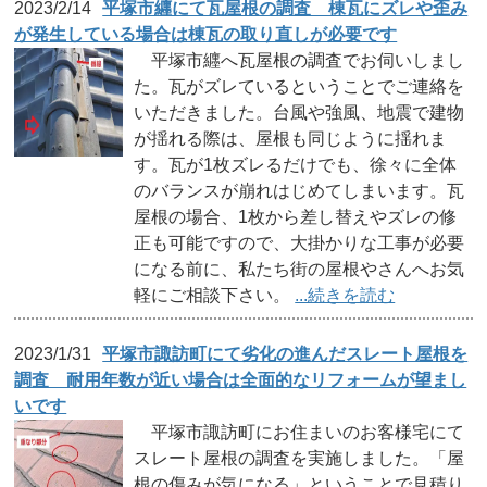
2023/2/14
平塚市纒にて瓦屋根の調査 棟瓦にズレや歪み
が発生している場合は棟瓦の取り直しが必要です
平塚市纒へ瓦屋根の調査でお伺いしまし
た。瓦がズレているということでご連絡を
いただきました。台風や強風、地震で建物
が揺れる際は、屋根も同じように揺れま
す。瓦が1枚ズレるだけでも、徐々に全体
のバランスが崩れはじめてしまいます。瓦
屋根の場合、1枚から差し替えやズレの修
正も可能ですので、大掛かりな工事が必要
になる前に、私たち街の屋根やさんへお気
軽にご相談下さい。
...続きを読む
2023/1/31
平塚市諏訪町にて劣化の進んだスレート屋根を
調査 耐用年数が近い場合は全面的なリフォームが望まし
いです
平塚市諏訪町にお住まいのお客様宅にて
スレート屋根の調査を実施しました。「屋
根の傷みが気になる」ということで見積り