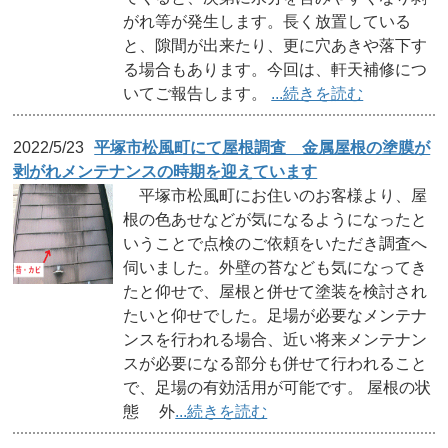
がれ等が発生します。長く放置している
と、隙間が出来たり、更に穴あきや落下す
る場合もあります。今回は、軒天補修につ
いてご報告します。
...続きを読む
2022/5/23
平塚市松風町にて屋根調査 金属屋根の塗膜が
剥がれメンテナンスの時期を迎えています
平塚市松風町にお住いのお客様より、屋
根の色あせなどが気になるようになったと
いうことで点検のご依頼をいただき調査へ
伺いました。外壁の苔なども気になってき
たと仰せで、屋根と併せて塗装を検討され
たいと仰せでした。足場が必要なメンテナ
ンスを行われる場合、近い将来メンテナン
スが必要になる部分も併せて行われること
で、足場の有効活用が可能です。 屋根の状
態 外
...続きを読む