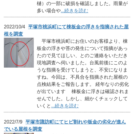
樋）の一部に破損を確認しました。雨量が
多い場合や
...続きを読む
2022/10/4
平塚市桃浜町にて棟板金の浮きを指摘された屋
根を調査
平塚市桃浜町にお住いのお客様より、棟
板金の浮きや苔の発生について指摘があっ
たので見てほしい、とのご連絡をいただき
現地調査へ伺いました。台風前後にこのよ
うな指摘を受けてしまうと、不安になりま
すね。今回は、不具合を指摘された屋根の
点検結果をご報告します。 経年なりの劣化
が出ています 棟板金に浮きは確認されま
せんでした。しかし、細かくチェックして
いくと
...続きを読む
2022/7/9
平塚市諏訪町にてヒビ割れや板金の劣化が進ん
でいる屋根を調査