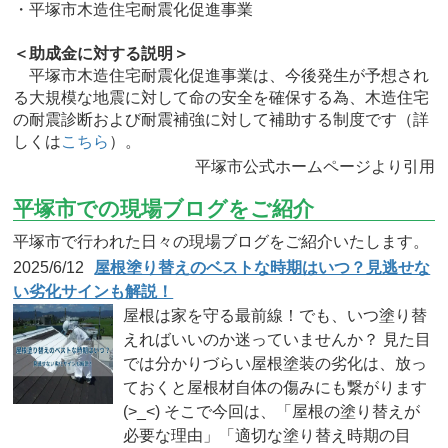
・平塚市木造住宅耐震化促進事業
＜助成金に対する説明＞
平塚市木造住宅耐震化促進事業は、今後発生が予想され
る大規模な地震に対して命の安全を確保する為、木造住宅
の耐震診断および耐震補強に対して補助する制度です（詳
しくは
こちら
）。
平塚市公式ホームページより引用
平塚市での現場ブログをご紹介
平塚市で行われた日々の現場ブログをご紹介いたします。
2025/6/12
屋根塗り替えのベストな時期はいつ？見逃せな
い劣化サインも解説！
屋根は家を守る最前線！でも、いつ塗り替
えればいいのか迷っていませんか？ 見た目
では分かりづらい屋根塗装の劣化は、放っ
ておくと屋根材自体の傷みにも繋がります
(>_<) そこで今回は、「屋根の塗り替えが
必要な理由」「適切な塗り替え時期の目