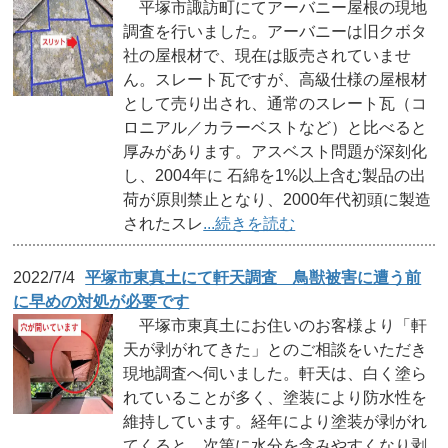
平塚市諏訪町にてアーバニー屋根の現地
調査を行いました。アーバニーは旧クボタ
社の屋根材で、現在は販売されていませ
ん。スレート瓦ですが、高級仕様の屋根材
として売り出され、通常のスレート瓦（コ
ロニアル／カラーベストなど）と比べると
厚みがあります。アスベスト問題が深刻化
し、2004年に 石綿を1%以上含む製品の出
荷が原則禁止となり、2000年代初頭に製造
されたスレ
...続きを読む
2022/7/4
平塚市東真土にて軒天調査 鳥獣被害に遭う前
に早めの対処が必要です
平塚市東真土にお住いのお客様より「軒
天が剥がれてきた」とのご相談をいただき
現地調査へ伺いました。軒天は、白く塗ら
れていることが多く、塗装により防水性を
維持しています。経年により塗装が剥がれ
てくると、次第に水分を含みやすくなり剥