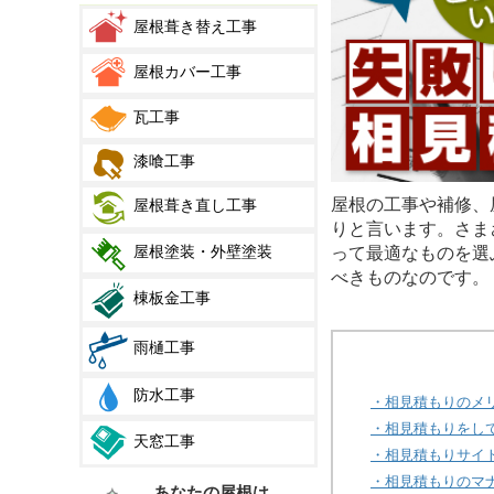
屋根葺き替え工事
屋根カバー工事
瓦工事
漆喰工事
屋根の工事や補修、
屋根葺き直し工事
りと言います。さま
屋根塗装・外壁塗装
って最適なものを選
べきものなのです。
棟板金工事
雨樋工事
防水工事
・相見積もりのメ
・相見積もりをし
天窓工事
・相見積もりサイ
・相見積もりのマ
あなたの屋根は