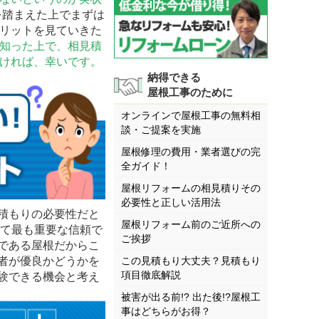
を踏まえた上でまずは
リットを見ていきた
知った上で、相見積
ければ、幸いです。
納得できる
屋根工事のために
オンラインで屋根工事の無料相
談・ご提案を実施
屋根修理の費用・業者選びの完
全ガイド！
屋根リフォームの相見積りその
必要性と正しい活用法
積もりの必要性だと
屋根リフォーム前のご近所への
いて最も重要な信頼で
ご挨拶
である屋根だからこ
者が優良かどうかを
この見積もり大丈夫？見積もり
項目徹底解説
験できる機会と考え
被害が出る前!? 出た後!?屋根工
事はどちらがお得？