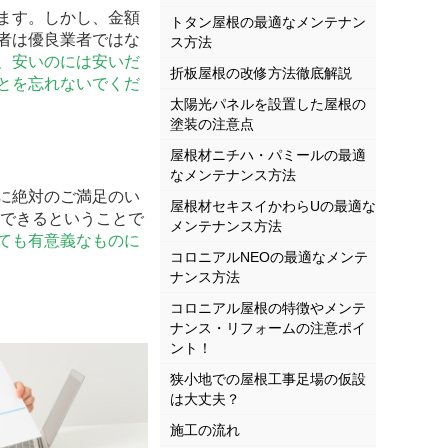
ます。しかし、金額
トタン屋根の最適なメンテナン
者は優良業者ではな
ス方法
、安いのには安いだ
折板屋根の改修方法徹底解説
とを忘れないでくだ
太陽光パネルを設置した屋根の
塗装の注意点
屋根材ニチハ・パミールの最適
なメンテナンス方法
に絶対のご満足のい
屋根材セキスイかわらUの最適な
待できるということで
メンテナンス方法
ても有意義なものに
コロニアルNEOの最適なメンテ
ナンス方法
コロニアル屋根の特徴やメンテ
ナンス・リフォームの注意ポイ
ント！
狭小地での屋根工事足場の仮設
は大丈夫？
施工の流れ