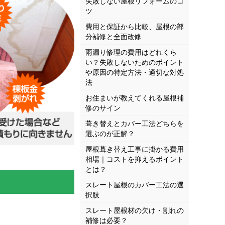
失敗しない屋根リフォームのコ
ツ
費用と保証から比較、屋根の部
分補修と全面改修
雨漏り修理の費用はどれくら
い？失敗しないためのポイント
や原因の特定方法・適切な対処
法
お住まいが教えてくれる屋根補
修のサイン
葺き替えとカバー工法どちらを
選ぶのが正解？
屋根葺き替え工事に掛かる費用
相場｜コストを抑えるポイント
とは？
スレート屋根のカバー工法の選
択肢
スレート屋根材の欠け・割れの
補修は必要？