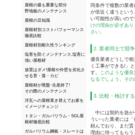
屋根の最も重要な部分
同条件で複数の業者
野地板のメンテナンス
が倍近く違うという
い可能性が高いので
屋根の豆知識
けの理由が必ずあり
屋根材別コストパフォーマンス
さい。
徹底比較
屋根材別耐久性ランキング
2. 業者同士で競
塩害を防ぐメンテナンス,塩害に
優良業者どうしで相
強い屋根材
く工事ができる!」
放置はダメ!屋根や外壁を劣化さ
す。
このような優良
せる苔・藻・カビ
なるでしょう。その
屋根材が廃盤･生産終了!
その際のメンテナンス
3. 比較・検討す
洋瓦への屋根葺き替えでお家を
イメージチェンジ
中には契約を急が
トタン・ガルバリウム・SGL屋
ういった業者には「
根材徹底比較
頼んでおり、まだ貰
ガルバリウム鋼板・スレートは
理由に待ってもらう