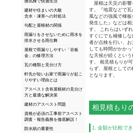
換気棟で快適生活
屋根は天災の影響
す。『地震などで瓦
建材や住まいの大敵
含水・凍害への対処法
風などの強風で棟板
発生した』などは相
勾配と屋根材の関係
す。 これらはいず
雨漏りをさせないために雨水を
すぐにでも補修しな
排水させる雨仕舞
者が点検を行い、お
しても時間がかかっ
屋根で雨漏りしやすい「谷板
な天候が続くという
金」の修理方法
す。 相見積もりが
瓦の種類と見分け方
らず、屋根としての
軒先が短いお家で雨漏りが起こ
となります。
りやすい理由とは
アスベスト含有屋根材の見分け
方と最適な解決策
建材のアスベスト問題
相見積もり
資格が必須の工事前アスベスト
調査・報告義務を徹底解説！
1. 金額が比較
防水紙の重要性