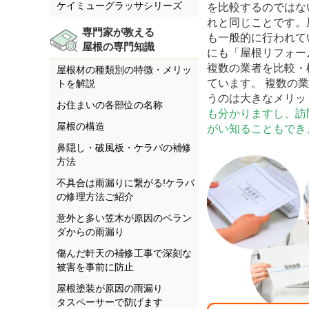
ケイミューグラッサシリーズ
を比較するのではな
れと同じことです。
専門家が教える
も一般的に行われて
屋根の専門知識
にも「屋根リフォー
複数の業者を比較・
屋根材の種類別の特徴・メリッ
ています。 複数の
トを解説
うのは大きなメリッ
お住まいの各部位の名称
も分かりますし、訪
屋根の構造
がい知ることもでき
鼻隠し・破風板・ケラバの補修
方法
不具合は雨漏りに繋がる!ケラバ
の修理方法ご紹介
意外と多い笠木が原因のベラン
ダからの雨漏り
傷んだ軒天の補修工事で深刻な
被害を事前に防止
屋根塗装が原因の雨漏り
タスペーサーで防げます