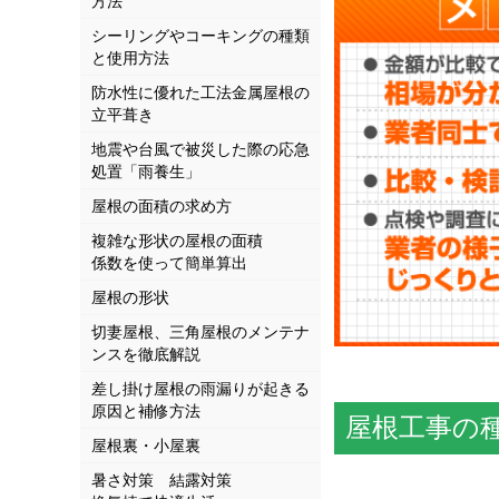
方法
シーリングやコーキングの種類
と使用方法
防水性に優れた工法金属屋根の
立平葺き
地震や台風で被災した際の応急
処置「雨養生」
屋根の面積の求め方
複雑な形状の屋根の面積
係数を使って簡単算出
屋根の形状
切妻屋根、三角屋根のメンテナ
ンスを徹底解説
差し掛け屋根の雨漏りが起きる
原因と補修方法
屋根工事の
屋根裏・小屋裏
暑さ対策 結露対策