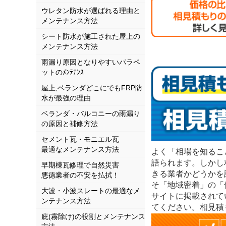
ウレタン防水が選ばれる理由と
メンテナンス方法
シート防水が施工された屋上の
メンテナンス方法
雨漏り原因となりやすいパラペ
ットのﾒﾝﾃﾅﾝｽ
屋上,ベランダどこにでもFRP防
水が最強の理由
ベランダ・バルコニーの雨漏り
の原因と補修方法
セメント瓦・モニエル瓦
最適なメンテナンス方法
よく「相場を知るこ
語られます。しかし
早期棟瓦修理で自然災害
きる業者かどうかを
悪徳業者の不安を払拭！
そ「地域密着」の「
大波・小波スレートの最適なメ
サイトに掲載されて
ンテナンス方法
てください。相見積
庇(霧除け)の役割とメンテナンス