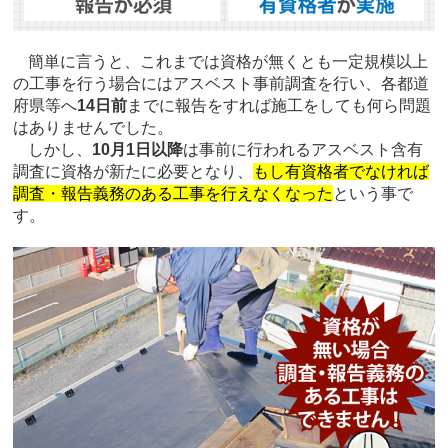
簡単に言うと、これまでは資格が無くとも一定規模以上
の工事を行う場合にはアスベスト事前調査を行い、各都道
府県等へ
14日前
までに報告をすれば施工をしても何ら問題
はありませんでした。
しかし、
10月1日以降
は事前に行われるアスベスト含有
調査に資格が新たに必要となり、
もし有資格者でなければ
調査・報告義務のある工事を行えなくなった
という事で
す。