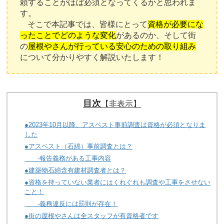
頼することがほぼ必須となってくるかと思われま
す。
そこで本記事では、皆様にとって
資格が必要にな
ったことでどのような変化
があるのか、そして街
の
屋根やさんが行っている安心のための取り組み
について分かりやすく解説いたします！
目次
【非表示】
●2023年10月以降、アスベスト事前調査は資格が必須となりま
した
●アスベスト（石綿）事前調査とは？
-報告義務がある工事内容
●建築物石綿含有建材調査者とは？
●資格を持っていない業者にはくれぐれも調査や工事をさせない
こと！
-義務違反には罰則が存在！
●街の屋根やさんは全スタッフが有資格者です