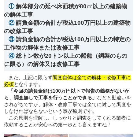
①
解体部分の延べ床面積が80㎡以上の建築物
の解体工事
②
請負金額の合計が税込100万円以上の建築物
の改修工事
③
請負金額の合計が税込100万円以上の特定の
工作物の解体または改修工事
④
総トン数が20トン以上の船舶（鋼製のもの
に限る）の解体又は改修工事
また、上記に限らず
調査自体は全ての解体・改修工事に
必須
となります。
「今回の請負金額は100万円以下で報告の義務がないか
ら、調査無しで工事を行うことができる」
などと勘違いを
されがちですが、解体・改修工事では全てに対して調査を
しなければならないという事が原則です。
この原則を理解し、しっかりと調査をしてくれる業者に
依頼することが安心への第一歩とも言えますね！