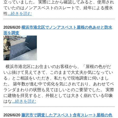
立っていました。 実際に上から確認してみると、使用され
ていたのはノンアスベストのスレートで、経年による撥水
性
...続きを読む
2026/6/20
横浜市港北区でノンアスベスト屋根の色あせと防水
面を調査
横浜市港北区にお住まいのお客様から、「屋根の色がだ
いぶ抜けて見えてきて、このままで大丈夫か気になってい
る」とご相談をいただき、私たちで現地調査に伺いまし
た。 築年数が進む中で劣化を気にされており、あわせてベ
ランダまわりの状態も見てほしいとのご要望でした。 実際
に建物を拝見すると、外観としては大きく崩れている印象
はな
...続きを読む
2026/6/20
藤沢市で調査したアスベスト含有スレート屋根の色