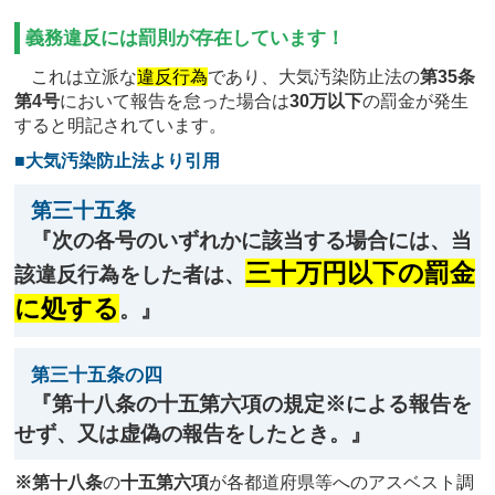
義務違反には罰則が存在しています！
これは立派な
違反行為
であり、大気汚染防止法の
第35条
第4号
において報告を怠った場合は
30万以下
の罰金が発生
すると明記されています。
■大気汚染防止法より引用
第三十五条
『次の各号のいずれかに該当する場合には、当
三十万円以下の罰金
該違反行為をした者は、
に処する
。』
第三十五条の四
『第十八条の十五第六項の規定※による報告を
せず、又は虚偽の報告をしたとき。』
※第十八条
の
十五第六項
が各都道府県等へのアスベスト調