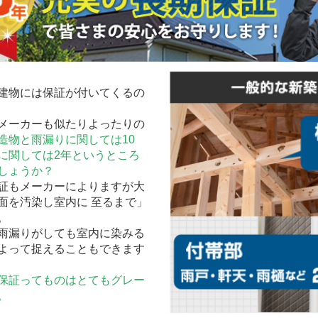
建物には保証が付いてくるの
メーカーも似たりよったりの
造物と雨漏りに関しては10
に関しては2年というところ
しょうか？
証もメーカーによりますが大
面を汚染し室内に 至るまで」
。
雨漏りがしても室内に染みる
よって捉えることもできます
保証ってものはとてもグレー
。