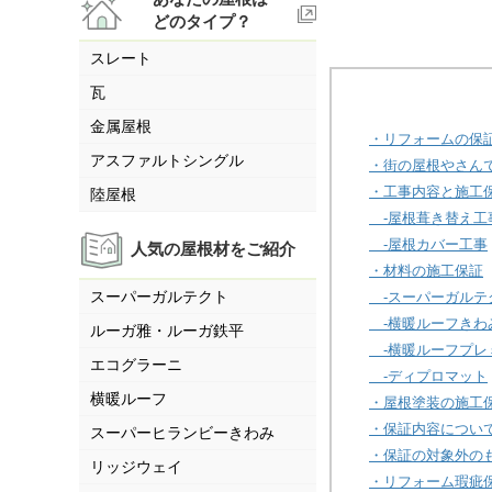
どのタイプ？
スレート
瓦
金属屋根
・リフォームの保
アスファルトシングル
・街の屋根やさん
・工事内容と施工
陸屋根
-屋根葺き替え工
-屋根カバー工事
人気の屋根材をご紹介
・材料の施工保証
スーパーガルテクト
-スーパーガルテ
-横暖ルーフきわ
ルーガ雅・ルーガ鉄平
-横暖ルーフプレ
エコグラーニ
-ディプロマット
横暖ルーフ
・屋根塗装の施工
・保証内容につい
スーパーヒランビーきわみ
・保証の対象外の
リッジウェイ
・リフォーム瑕疵