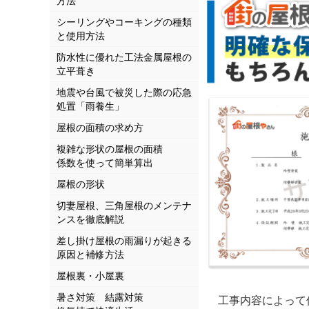
方法
シーリングやコーキングの種類
と使用方法
防水性に優れた工法金属屋根の
立平葺き
地震や台風で被災した際の応急
処置「雨養生」
屋根の面積の求め方
複雑な形状の屋根の面積
係数を使って簡単算出
屋根の形状
切妻屋根、三角屋根のメンテナ
ンスを徹底解説
差し掛け屋根の雨漏りが起きる
原因と補修方法
屋根裏・小屋裏
暑さ対策 結露対策
工事内容によって保