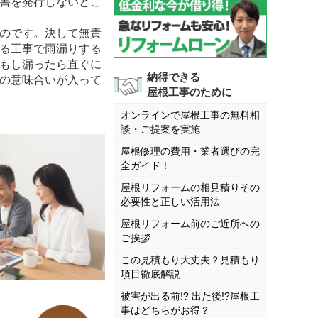
書を発行しないとこ
のです。決して無責
る工事で雨漏りする
もし漏ったら直ぐに
納得できる
の意味合いが入って
屋根工事のために
オンラインで屋根工事の無料相
談・ご提案を実施
屋根修理の費用・業者選びの完
全ガイド！
屋根リフォームの相見積りその
必要性と正しい活用法
屋根リフォーム前のご近所への
ご挨拶
この見積もり大丈夫？見積もり
項目徹底解説
被害が出る前!? 出た後!?屋根工
事はどちらがお得？