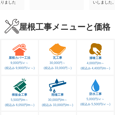
た
いしました。ドロー
の対
ばし見てもらった結
分か
題ないとのことで安
と思
した。今回は検査だ
屋根工事メニューと価格
ェア
で無料でした。担当
ん横
応も良く、屋根を修
しま
機会にはこちらに頼
ルで
思います
て頂
ん。
屋根カバー工法
瓦工事
漆喰工事
なり
9,000円/㎡～
30,000円～
4,000円/m～
(税込み 9,900円/㎡～)
(税込み 33,000円～)
(税込み 4,400円/m～)
アテ
者さ
防水工事
棟板金工事
雨樋工事
5,000円/㎡～
5,500円/m～
30,000円/m～
(税込み 5,500円/㎡～)
(税込み 6,050円/m～)
(税込み 33,000円/m～)