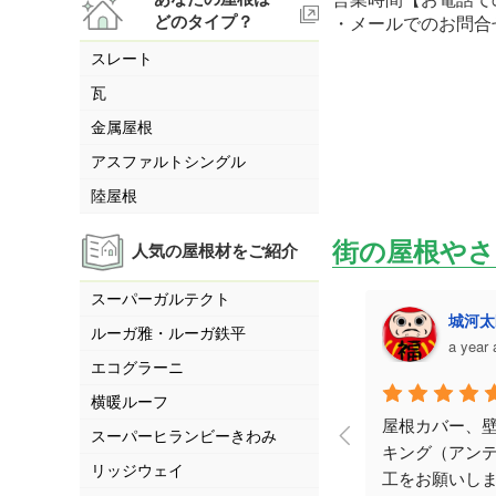
どのタイプ？
・メールでのお問合
スレート
瓦
金属屋根
アスファルトシングル
陸屋根
街の屋根やさ
人気の屋根材をご紹介
スーパーガルテクト
beshun69
城河太郎
ルーガ雅・ルーガ鉄平
a year ago
a year ago
エコグラーニ
横暖ルーフ
とても丁寧な説明と仕事を
屋根カバー、壁塗装、
スーパーヒランビーきわみ
していただきました。
キング（アンテナなど
リッジウェイ
工をお願いしました。