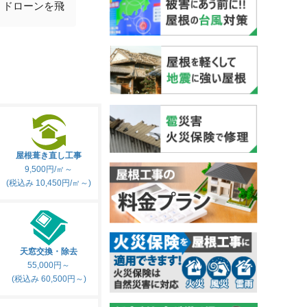
ンを飛
が外れていただけで、すぐ
果、問
直してくださいました。他
心しま
の業者さんには、足場を組
けなの
んでやるだけで20万と言わ
者の対
れていましたので、無償で
理する
対応してくださって本当に
もうと
感謝の気持ちでいっぱいで
す！明るく親切、丁寧で、
仕事も早く、こんなに暑い
中でも嫌な顔せず素晴らし
屋根葺き直し工事
い方でした！本当に今回お
9,500円/㎡～
(税込み 10,450円/㎡～)
願いして良かったです。星
100くらい付けたい位で
す！また何かありましたら
是非お願いしたいと思いま
す。本当にありがとうござ
天窓交換・除去
55,000円～
いました！
(税込み 60,500円～)