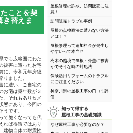
屋根修理の詐欺、訪問販売に注
したことを契
意！
葺き替えま
訪問販売トラブル事例
屋根の点検商法に遭わない方法
とは！？
屋根修理って追加料金が発生し
やすいって本当!?
県でも広範囲にわた
樹木の越境で屋根・外壁に被害
の被害に遭ったお宅
がでそうな時の対処法
前に、令和元年房総
保険活用リフォームのトラブル
陥りました。
にご注意ください
害に遭い、ご自宅の
神奈川県の屋根工事の口コミ評
のお宅は築年数が３
価
た。それもありセメ
状態にあり、今回の
知って得する
そうです。
屋根工事の基礎知識
って脆くなっても代
えれば得策ではあり
なぜ屋根工事が必要なのか？
、建物自体の耐震性