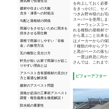
換気棟で快適生活
を向上しておく必要
建材や住まいの大敵
をきっかけに、セメ
含水・凍害への対処法
つきみ野Ｗ様のお宅
スーパーを使用しま
勾配と屋根材の関係
オーウェンスコーニ
雨漏りをさせないために雨水を
れる種類の屋根材で
排水させる雨仕舞
から選ぶこと出来る
はメーカーからの保
屋根で雨漏りしやすい「谷板
金」の修理方法
７種類の中からブラ
と黒がベースの落ち
瓦の種類と見分け方
一度は終息に向か
軒先が短いお家で雨漏りが起こ
さんでは、これまで
りやすい理由とは
アスベスト含有屋根材の見分け
ビフォーアフター
方と最適な解決策
建材のアスベスト問題
資格が必須の工事前アスベスト
調査・報告義務を徹底解説！
防水紙の重要性