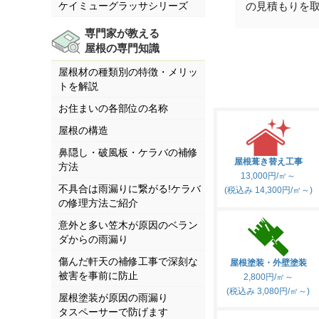
の見積もりを取りまし
ケイミューグラッサシリーズ
が、担当者の高田さん
専門家が教える
応と詳しい説明が一番
屋根の専門知識
りやすく、信頼できる
ったため、株式会社シ
屋根材の種類別の特徴・メリッ
トを解説
テック（街の屋根やさ
浜）に依頼することに
お住まいの各部位の名称
した。工事中は、メー
屋根の構造
進捗状況や画像を送っ
鼻隠し・破風板・ケラバの補修
けるので心配ありませ
屋根葺き替え工事
方法
お陰様で壁がきれいに
13,000円/㎡～
不具合は雨漏りに繋がる!ケラバ
(税込み 14,300円/㎡～)
ました。株式会社シェ
の修理方法ご紹介
ックは、信用できる業
意外と多い笠木が原因のベラン
んです。
ダからの雨漏り
傷んだ軒天の補修工事で深刻な
屋根塗装・外壁塗装
被害を事前に防止
2,800円/㎡～
(税込み 3,080円/㎡～)
屋根塗装が原因の雨漏り
タスペーサーで防げます