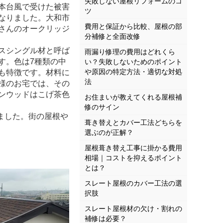
失敗しない屋根リフォームのコ
本台風で受けた被害
ツ
なりました。大和市
費用と保証から比較、屋根の部
さんのオークリッジ
分補修と全面改修
スシングル材と呼ば
雨漏り修理の費用はどれくら
す。色は7種類の中
い？失敗しないためのポイント
や原因の特定方法・適切な対処
も特徴です。材料に
法
様のお宅では、その
ンウッドはこげ茶色
お住まいが教えてくれる屋根補
修のサイン
ました。街の屋根や
葺き替えとカバー工法どちらを
選ぶのが正解？
屋根葺き替え工事に掛かる費用
相場｜コストを抑えるポイント
とは？
スレート屋根のカバー工法の選
択肢
スレート屋根材の欠け・割れの
補修は必要？