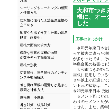
方法
シーリングやコーキングの種類
大和市つき
と使用方法
機に、オー
防水性に優れた工法金属屋根の
した
立平葺き
地震や台風で被災した際の応急
処置「雨養生」
工事のきっかけ
屋根の面積の求め方
令和元年東日本台風
複雑な形状の屋根の面積
って被害に遭った地
係数を使って簡単算出
が多かったです。そ
半島台風の被害にも
屋根の形状
大和市つきみ野にお
切妻屋根、三角屋根のメンテナ
屋根に使用している
ンスを徹底解説
０年以上が経過して
差し掛け屋根の雨漏りが起きる
ント瓦の状態は、こ
原因と補修方法
令和元年東日本で受
セメント瓦はどのメ
屋根裏・小屋裏
わりのセメント瓦が
暑さ対策 結露対策
ません。また、築年