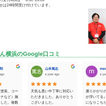
せは24時間受け付けています。
ん横浜のGoogle口コミ
山本篤志
maco hos
a year ago
a year ago
コー
天気も悪い中丁寧に対応い
通りががりの業者に
）施
ただきました。ありがとう
が浮いてる』と言わ
複数
ございました。
になりこちらに検査