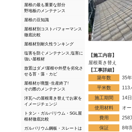
屋根の最も重要な部分
野地板のメンテナンス
屋根の豆知識
屋根材別コストパフォーマンス
徹底比較
屋根材別耐久性ランキング
塩害を防ぐメンテナンス,塩害に
【施工内容】
強い屋根材
屋根葺き替え
放置はダメ!屋根や外壁を劣化さ
【工事詳細】
せる苔・藻・カビ
築年数
35年
屋根材が廃盤･生産終了!
平米数
11
その際のメンテナンス
施工期間
14
洋瓦への屋根葺き替えでお家を
イメージチェンジ
使用材料
オー
トタン・ガルバリウム・SGL屋
費用
25
根材徹底比較
保証
8年
ガルバリウム鋼板・スレートは