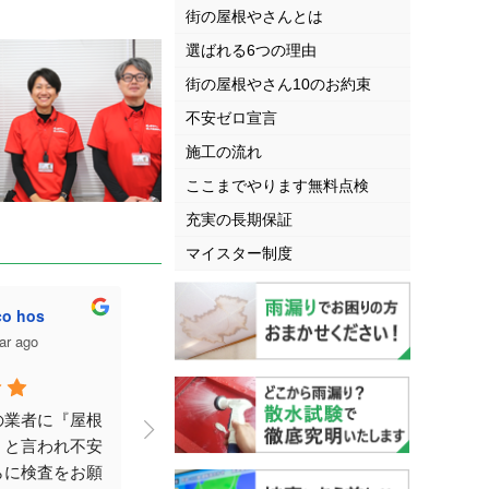
街の屋根やさんとは
選ばれる6つの理由
街の屋根やさん10のお約束
不安ゼロ宣言
施工の流れ
ここまでやります無料点検
充実の長期保証
マイスター制度
ooo
えこ
2 years ago
2 years a
『屋根
吹き抜けの上にある天窓が
丁寧な対応で親身
れ不安
閉まらなくなり今回来て頂
いただき、感謝し
をお願
きました。チェーンとネジ
す。