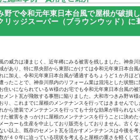
み野で令和元年東日本台風で屋根が破損
クリッジスーパー（ブラウンウッド）に
の威力は凄まじく、近年稀にみる被害を残しました。神奈川
域があり、特に県央部から東部にかけては令和元年東日本台風
れに加え、令和元年東日本台風が通過するちょうど１か月ほど
遭ったことで、神奈川県内のリフォーム業は混沌とした状態に
住いになられているＷ様のお宅でも令和元年東日本台風の被
セメント瓦が飛散する事態に陥りました。大和市つきみ野Ｗ様
おり、これまでに屋根のメンテナンスを行ってはきませんでし
れから塗装でメンテナンスを行っても十分な効果が得られない
けた被害をきっかけに屋根のメンテナンスを行うことに決めた
ーカーも生産を中止しており販売をしておりません。古くな
ない以上、既存のセメント瓦を活かすメンテナンスは今後を考
数が４０年に迫っている現状を考えると屋根の重さを軽くして