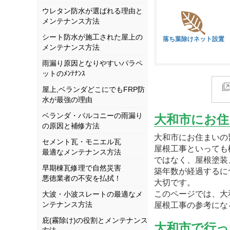
ウレタン防水が選ばれる理由と
メンテナンス方法
シート防水が施工された屋上の
落ち葉除けネット設置
メンテナンス方法
雨漏り原因となりやすいパラペ
ットのﾒﾝﾃﾅﾝｽ
屋上,ベランダどこにでもFRP防
水が最強の理由
ベランダ・バルコニーの雨漏り
大和市にお住
の原因と補修方法
大和市にお住まいの
セメント瓦・モニエル瓦
屋根工事といっても
最適なメンテナンス方法
ではなく、屋根塗装
早期棟瓦修理で自然災害
築年数が経過するに
悪徳業者の不安を払拭！
大切です。
このページでは、大
大波・小波スレートの最適なメ
ンテナンス方法
屋根工事の参考にな
庇(霧除け)の役割とメンテナンス
大和市で行っ