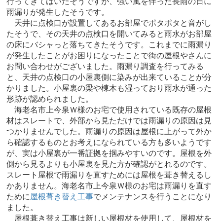
行ってきてはいたそうですが、強い風を伴った長雨の日に
雨漏りが発生したそうです。
天井に点検口が設置してあるお部屋でポタポタと音がし
たそうで、その天井の点検口を開いてみると雨水がお部屋
の床にバシャっと落ちてきたそうです。これまでに雨漏り
が発生したことがお困りになったことで街の屋根やさんに
お問い合わせがございました。雨漏り調査を行ってみる
と、天井の点検口の小屋裏側に染みが出来ていることが分
かりました。小屋裏の梁や棟木も湿っており雨水が通った
形跡が認められました。
海老名市上今泉Ｗ様のお宅で使用されている既存の屋根
材はスレートで、外部から見ただけでは雨漏りの原因は見
つかりませんでした。雨漏りの原因は屋根に上がって外か
ら確認するものとお考えになられている方も多いようです
が、実は小屋裏が一番証拠を掴みやすいのです。屋根を外
側から見るよりも小屋裏を見た方が確認がとれるのです。
スレート屋根で雨漏りを直すためには屋根を葺き替えるし
かありません。海老名市上今泉Ｗ様のお宅は雨漏りを直す
ために
屋根葺き替え工事
でメンテナンスを行うことになり
ました。
屋根葺き替え工事は新しい屋根材を使用して、屋根材を