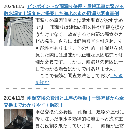
2024/11/6
ピンポイントな雨漏り修理・屋根工事に繋がる
散水調査｜調査をご提案した海老名市の雨漏り調査事例
雨漏りの原因追究には散水調査がおすすめ
です 雨漏りは建物の耐久性や美観を損な
うだけでなく、放置すると内部の腐食やカ
ビの発生、さらには健康被害を引き起こす
可能性があります。そのため、雨漏りを発
見した際には迅速かつ正確な原因追究と修
理が必要です。しかし、雨漏りの原因は一
目でわかる場合ばかりではありません。
ここで有効な調査方法として 散水
...続き
を読む
2024/11/6
雨樋交換の費用と工事の種類｜一部補修から全
交換までわかりやすく解説！
雨樋交換の必要性 雨樋は、建物の屋根に
降り注いだ雨水を効率的に地面へと流す重
要な役割を果たしています。 雨樋が正常