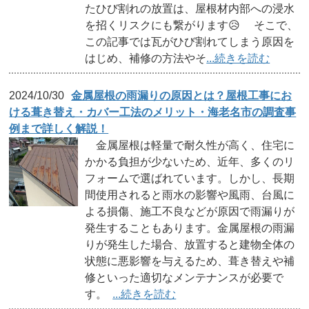
たひび割れの放置は、屋根材内部への浸水
を招くリスクにも繋がります😥 そこで、
この記事では瓦がひび割れてしまう原因を
はじめ、補修の方法やそ
...続きを読む
2024/10/30
金属屋根の雨漏りの原因とは？屋根工事にお
ける葺き替え・カバー工法のメリット・海老名市の調査事
例まで詳しく解説！
金属屋根は軽量で耐久性が高く、住宅に
かかる負担が少ないため、近年、多くのリ
フォームで選ばれています。しかし、長期
間使用されると雨水の影響や風雨、台風に
よる損傷、施工不良などが原因で雨漏りが
発生することもあります。金属屋根の雨漏
りが発生した場合、放置すると建物全体の
状態に悪影響を与えるため、葺き替えや補
修といった適切なメンテナンスが必要で
す。
...続きを読む