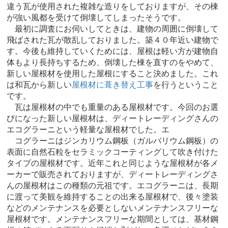
違う瓦が使用された複雑な造りをしておりますが、その棟
が強い風都を受けて倒壊してしまったそうです。
最初に調査にお伺いしてときは、建物の周囲に倒壊して
飛ばされた瓦が散乱しておりました。築４０年近い建物で
す。今後も維持していくためには、屋根は軽い方が建物自
体もより長持ちするため、倒壊した棟を直すのをやめて、
新しい屋根材を使用した屋根にすること決めました。これ
は和瓦から新しい
屋根材に葺き替え工事
を行うということ
です。
瓦は屋根材の中でも重量のある屋根材です。今回のお選
びになった新しい屋根材は、ディートレーディングさんの
エコグラーニという軽量な屋根材でした。エ
コグラーニはジンカリウム鋼板（ガルバリウム鋼板）の
表面に自然石粒をセラミックコーティングして吹き付けた
タイプの屋根材です。近年これと同じような屋根材が各メ
ーカーで販売されておりますが、ディートレーディングさ
んの屋根材はこの種類の元祖です。エコグラーニは、長期
に渡って美観を維持することの出来る屋根材で、後々塗装
などのメンテナンスを必要としないメンテナンスフリーな
屋根材です。メンテナンスフリーな期間としては、基材鋼