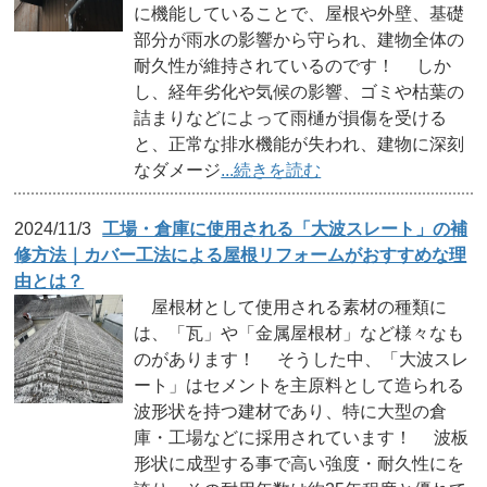
に機能していることで、屋根や外壁、基礎
部分が雨水の影響から守られ、建物全体の
耐久性が維持されているのです！ しか
し、経年劣化や気候の影響、ゴミや枯葉の
詰まりなどによって雨樋が損傷を受ける
と、正常な排水機能が失われ、建物に深刻
なダメージ
...続きを読む
2024/11/3
工場・倉庫に使用される「大波スレート」の補
修方法｜カバー工法による屋根リフォームがおすすめな理
由とは？
屋根材として使用される素材の種類に
は、「瓦」や「金属屋根材」など様々なも
のがあります！ そうした中、「大波スレ
ート」はセメントを主原料として造られる
波形状を持つ建材であり、特に大型の倉
庫・工場などに採用されています！ 波板
形状に成型する事で高い強度・耐久性にを