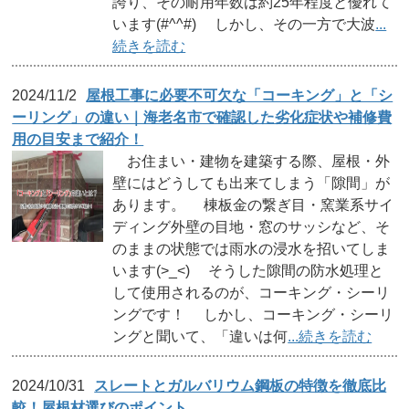
誇り、その耐用年数は約25年程度と優れて
います(#^^#) しかし、その一方で大波
...
続きを読む
2024/11/2
屋根工事に必要不可欠な「コーキング」と「シ
ーリング」の違い｜海老名市で確認した劣化症状や補修費
用の目安まで紹介！
お住まい・建物を建築する際、屋根・外
壁にはどうしても出来てしまう「隙間」が
あります。 棟板金の繋ぎ目・窯業系サイ
ディング外壁の目地・窓のサッシなど、そ
のままの状態では雨水の浸水を招いてしま
います(>_<) そうした隙間の防水処理と
して使用されるのが、コーキング・シーリ
ングです！ しかし、コーキング・シーリ
ングと聞いて、「違いは何
...続きを読む
2024/10/31
スレートとガルバリウム鋼板の特徴を徹底比
較！屋根材選びのポイント