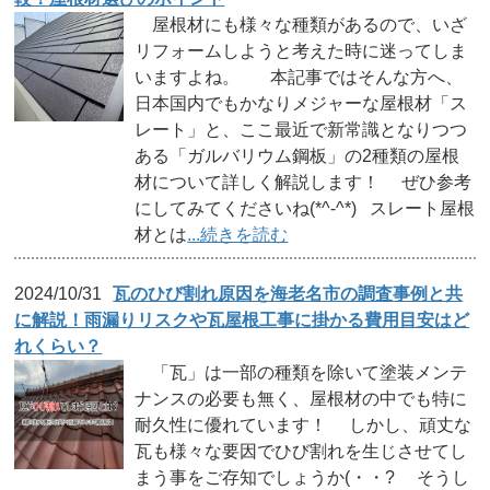
屋根材にも様々な種類があるので、いざ
リフォームしようと考えた時に迷ってしま
いますよね。 本記事ではそんな方へ、
日本国内でもかなりメジャーな屋根材「ス
レート」と、ここ最近で新常識となりつつ
ある「ガルバリウム鋼板」の2種類の屋根
材について詳しく解説します！ ぜひ参考
にしてみてくださいね(*^-^*) スレート屋根
材とは
...続きを読む
2024/10/31
瓦のひび割れ原因を海老名市の調査事例と共
に解説！雨漏りリスクや瓦屋根工事に掛かる費用目安はど
れくらい？
「瓦」は一部の種類を除いて塗装メンテ
ナンスの必要も無く、屋根材の中でも特に
耐久性に優れています！ しかし、頑丈な
瓦も様々な要因でひび割れを生じさせてし
まう事をご存知でしょうか(・・? そうし