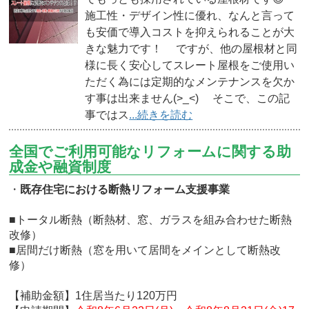
施工性・デザイン性に優れ、なんと言って
も安価で導入コストを抑えられることが大
きな魅力です！ ですが、他の屋根材と同
様に長く安心してスレート屋根をご使用い
ただく為には定期的なメンテナンスを欠か
す事は出来ません(>_<) そこで、この記
事ではス
...続きを読む
全国でご利用可能なリフォームに関する助
成金や融資制度
・
既存住宅における断熱リフォーム支援事業
■トータル断熱（断熱材、窓、ガラスを組み合わせた断熱
改修）
■居間だけ断熱（窓を用いて居間をメインとして断熱改
修）
【補助金額】1住居当たり120万円