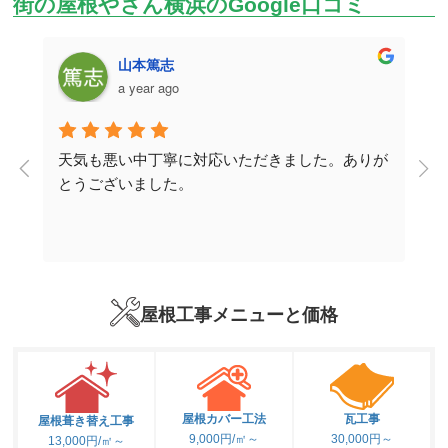
街の屋根やさん横浜のGoogle口コミ
山本篤志
a year ago
天気も悪い中丁寧に対応いただきました。ありが
取
とうございました。
説
ー
り
屋根工事メニューと価格
式
。
屋根カバー工法
瓦工事
屋根葺き替え工事
9,000円/㎡～
30,000円～
13,000円/㎡～