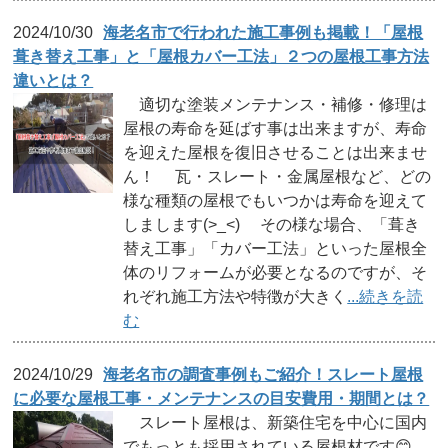
2024/10/30
海老名市で行われた施工事例も掲載！「屋根
葺き替え工事」と「屋根カバー工法」２つの屋根工事方法
違いとは？
適切な塗装メンテナンス・補修・修理は
屋根の寿命を延ばす事は出来ますが、寿命
を迎えた屋根を復旧させることは出来ませ
ん！ 瓦・スレート・金属屋根など、どの
様な種類の屋根でもいつかは寿命を迎えて
しまします(>_<) その様な場合、「葺き
替え工事」「カバー工法」といった屋根全
体のリフォームが必要となるのですが、そ
れぞれ施工方法や特徴が大きく
...続きを読
む
2024/10/29
海老名市の調査事例もご紹介！スレート屋根
に必要な屋根工事・メンテナンスの目安費用・期間とは？
スレート屋根は、新築住宅を中心に国内
でもっとも採用されている屋根材です😊