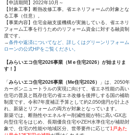
【申請期間】2022年10月～
【対象工事】断熱改修工事。省エネリフォームの対象とな
る工事（任意）。
【事業内容】住宅金融支援機構が実施している、省エネリ
フォーム工事を行うためのリフォーム資金に対する融資制
度です。
→
条件や返済についてなど、詳しくはグリーンリフォーム
ローンの公式HPをご覧ください。
【みらいエコ住宅2026事業（Мｅ住宅2026）が始まりま
す！】
「
みらいエコ住宅2026事業（Me住宅2026）
」は、2050年
カーボンニュートラルの実現に向けて、省エネ性能の高い
住宅の普及と既存住宅の省エネ改修を後押しする国の補助
制度です。令和7年度補正予算として約2,050億円が計上さ
れ、新築とリフォームの両方が対象となっています。
新築では、断熱性やエネルギー削減性能が特に高いGX志
向型住宅をはじめ、長期優良住宅やZEH水準住宅が補助対
象で、住宅の性能や地域区分、世帯要件に応じて
1戸あた