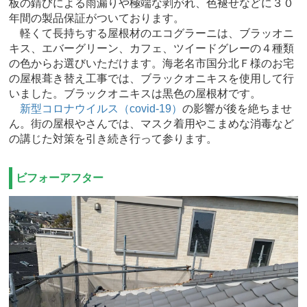
板の錆びによる雨漏りや極端な剥がれ、色褪せなどに３０
年間の製品保証がついております。
軽くて長持ちする屋根材のエコグラーニは、ブラッオニ
キス、エバーグリーン、カフェ、ツイードグレーの４種類
の色からお選びいただけます。海老名市国分北Ｆ様のお宅
の屋根葺き替え工事では、ブラックオニキスを使用して行
いました。ブラックオニキスは黒色の屋根材です。
新型コロナウイルス（covid-19）
の影響が後を絶ちませ
ん。街の屋根やさんでは、マスク着用やこまめな消毒など
の講じた対策を引き続き行って参ります。
ビフォーアフター