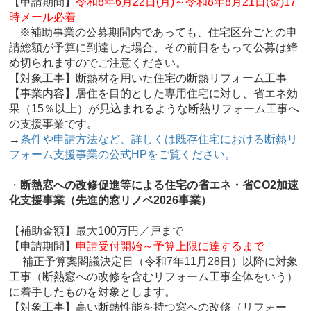
【申請期間】
令和8年6月22日(月)～令和8年8月21日(金)17
時メール必着
※補助事業の公募期間内であっても、住宅区分ごとの申
請総額が予算に到達した場合、その前日をもって公募は締
め切られますのでご注意ください。
【対象工事】断熱材を用いた住宅の断熱リフォーム工事
【事業内容】居住を目的とした専用住宅に対し、省エネ効
果（15％以上）が見込まれるような断熱リフォーム工事へ
の支援事業です。
→
条件や申請方法など、詳しくは既存住宅における断熱リ
フォーム支援事業の公式HPをご覧ください。
・
断熱窓への改修促進等による住宅の省エネ・省CO2加速
化支援事業（先進的窓リノベ2026事業）
【補助金額】最大100万円／戸まで
【申請期間】
申請受付開始～予算上限に達するまで
補正予算案閣議決定日（令和7年11月28日）以降に対象
工事（断熱窓への改修を含むリフォーム工事全体をいう）
に着手したものを対象とします。
【対象工事】高い断熱性能を持つ窓への改修（リフォー