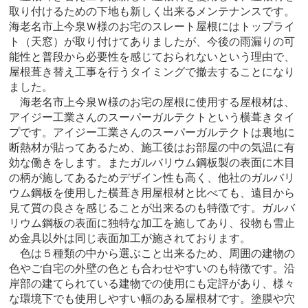
取り付けるための下地も新しく出来るメンテナンスです。
海老名市上今泉Ｗ様のお宅のスレート屋根にはトップライ
ト（天窓）が取り付けてありましたが、今後の雨漏りの可
能性と普段から必要性を感じておられないという理由で、
屋根葺き替え工事を行うタイミングで撤去することになり
ました。
海老名市上今泉Ｗ様のお宅の屋根に使用する屋根材は、
アイジー工業さんのスーパーガルテクトという横葺きタイ
プです。アイジー工業さんのスーパーガルテクトは裏地に
断熱材が貼ってあるため、施工後はお部屋の中の気温に有
効な働きをします。またガルバリウム鋼板製の表面に木目
の柄が施してあるためデザイン性も高く、他社のガルバリ
ウム鋼板を使用した横葺き用屋根材と比べても、遠目から
見て質の良さを感じることが出来るのも特徴です。ガルバ
リウム鋼板の表面に独特な加工を施してあり、役物も雪止
め金具以外は同じ表面加工が施されております。
色は５種類の中から選ぶこと出来るため、周囲の建物の
色やご自宅の外壁の色とも合わせやすいのも特徴です。沿
岸部の建てられている建物での使用にも定評があり、様々
な環境下でも使用しやすい幅のある屋根材です。塗膜や穴