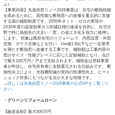
ム）
【事業内容】先進的窓リノベ2026事業は、住宅の断熱性能
を高めるために、高性能な断熱窓への改修を重点的に支援
する国の補助制度です。2050年ネット・ゼロの実現や
2030年度の温室効果ガス削減目標の達成を目的に、住宅分
野で特に熱損失の大きい「窓」の省エネ化を強力に後押し
します。 対象は既存住宅のリフォームで、内窓設置・外窓
交換・ガラス交換などを行い、Uw値1.9以下など一定基準
を満たす断熱窓へ改修する工事です。補助額は工事内容や
窓のサイズ・性能グレードに応じた定額補助となり、合計
で最大100万円／戸まで支給されます。補助金は登録事業
者が申請し、住宅所有者に全額還元される仕組みです。 断
熱性向上により、光熱費削減や室内の快適性向上、ヒート
ショック対策にもつながる点が大きな特徴です。
→
詳しくは先進的窓リノベ2026事業の公式HPをご覧くだ
さい。
・
グリーンリフォームローン
【融資金額】最大500万円