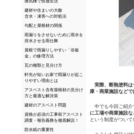
換気棟で快適生活
建材や住まいの大敵
含水・凍害への対処法
勾配と屋根材の関係
雨漏りをさせないために雨水を
排水させる雨仕舞
屋根で雨漏りしやすい「谷板
金」の修理方法
瓦の種類と見分け方
軒先が短いお家で雨漏りが起こ
りやすい理由とは
実際、断熱塗料は
アスベスト含有屋根材の見分け
庫・商業施設などで
方と最適な解決策
建材のアスベスト問題
中でも今回ご紹介
に工場や商業施設な
資格が必須の工事前アスベスト
という制度がついて
調査・報告義務を徹底解説！
防水紙の重要性