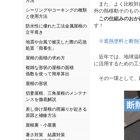
方法
また、よく比較対象
シーリングやコーキングの種類
外の熱移動そのもの
と使用方法
この仕組みのおか
す！
防水性に優れた工法金属屋根の
立平葺き
※遮熱塗料と断熱
地震や台風で被災した際の応急
処置「雨養生」
近年では、地球温暖
屋根の面積の求め方
に活用するための工
複雑な形状の屋根の面積
係数を使って簡単算出
その一環として、建
屋根の形状
切妻屋根、三角屋根のメンテナ
ンスを徹底解説
差し掛け屋根の雨漏りが起きる
原因と補修方法
屋根裏・小屋裏
暑さ対策 結露対策