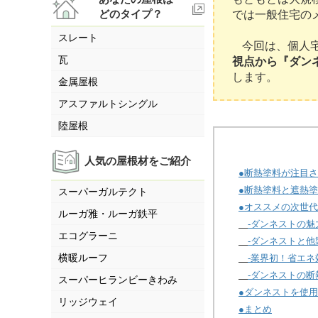
どのタイプ？
では一般住宅の
スレート
今回は、個人
瓦
視点から『ダン
します。
金属屋根
アスファルトシングル
陸屋根
人気の屋根材をご紹介
●断熱塗料が注目
●断熱塗料と遮熱
スーパーガルテクト
●オススメの次世代
ルーガ雅・ルーガ鉄平
-ダンネストの魅
エコグラーニ
-ダンネストと
横暖ルーフ
-業界初！省エ
-ダンネストの
スーパーヒランビーきわみ
●ダンネストを使
リッジウェイ
●まとめ