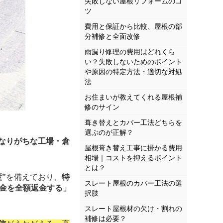
失敗しない屋根リフォームのコ
ツ
費用と保証から比較、屋根の部
分補修と全面改修
雨漏り修理の費用はどれくら
い？失敗しないためのポイント
や原因の特定方法・適切な対処
法
お住まいが教えてくれる屋根補
修のサイン
葺き替えとカバー工法どちらを
選ぶのが正解？
なりがちな工場・倉
屋根葺き替え工事に掛かる費用
相場｜コストを抑えるポイント
とは？
”
を備えており、
特
スレート屋根のカバー工法の選
代金を全額返金する」
択肢
スレート屋根材の欠け・割れの
補修は必要？