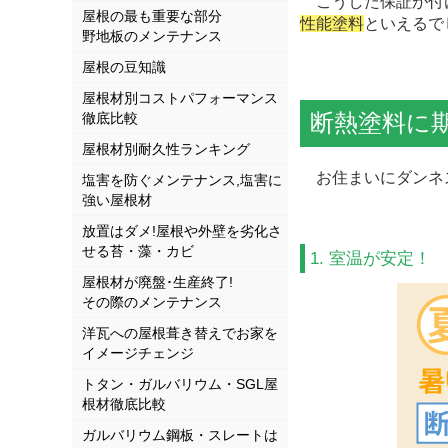
こうした保証が付
屋根の最も重要な部分
性能塗料
といえるで
野地板のメンテナンス
屋根の豆知識
屋根材別コストパフォーマンス
断熱塗料に
徹底比較
屋根材別耐久性ランキング
お住まいにダンネス
塩害を防ぐメンテナンス,塩害に
強い屋根材
放置はダメ!屋根や外壁を劣化さ
せる苔・藻・カビ
1. 室温が安定！
屋根材が廃盤･生産終了!
その際のメンテナンス
洋瓦への屋根葺き替えでお家を
イメージチェンジ
トタン・ガルバリウム・SGL屋
根材徹底比較
ガルバリウム鋼板・スレートは