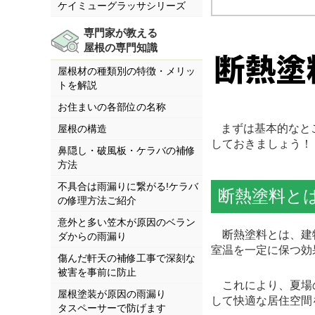
ケイミューグラッサシリーズ
専門家が教える
屋根の専門知識
屋根材の種類別の特徴・メリッ
トを解説
お住まいの各部位の名称
まずは基本的なと
屋根の構造
しておきましょう！
鼻隠し・破風板・ケラバの補修
方法
不具合は雨漏りに繋がる!ケラバ
断熱塗料と
の修理方法ご紹介
意外と多い笠木が原因のベラン
断熱塗料とは、建物
ダからの雨漏り
室温を一定に保つ効
傷んだ軒天の補修工事で深刻な
被害を事前に防止
これにより、夏場の
屋根塗装が原因の雨漏り
して快適な居住空間
タスペーサーで防げます