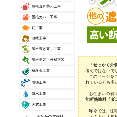
屋根葺き替え工事
屋根カバー工事
瓦工事
漆喰工事
屋根葺き直し工事
屋根塗装・外壁塗装
「せっかく外
棟板金工事
考えではないで
このページを
れている方も多
雨樋工事
防水工事
お住まいの省
能断熱塗料『ダ
天窓工事
昨今では、住
あなたの屋根は
もともとは大規