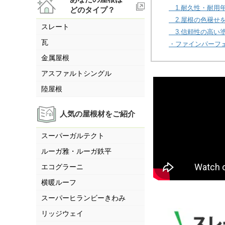
1.耐久性・耐用
どのタイプ？
2.屋根の色褪せ
スレート
3.信頼性の高い
瓦
・ファインパーフェ
金属屋根
アスファルトシングル
陸屋根
人気の屋根材をご紹介
スーパーガルテクト
ルーガ雅・ルーガ鉄平
エコグラーニ
横暖ルーフ
スーパーヒランビーきわみ
リッジウェイ