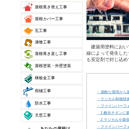
屋根葺き替え工事
屋根カバー工事
瓦工事
漆喰工事
建築用塗料において
線によって発生した
屋根葺き直し工事
も安定剤で封じ込め
屋根塗装・外壁塗装
棟板金工事
雨樋工事
・過酷な環境から
・ラジカル制御技
防水工事
・ファインパーフ
1.酸化チタンに
天窓工事
2.ラジカルを吸
・ファインパーフ
あなたの屋根は