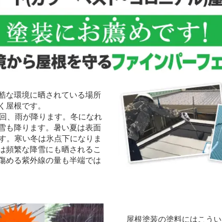
酷な環境に晒されている場所
く屋根です。
回、雨が降ります。冬になれ
雪も降ります。暑い夏は表面
ます。寒い冬は氷点下になりま
は頻繁な降雪にも晒されるこ
傷める紫外線の量も半端では
屋根塗装の塗料にはこうい