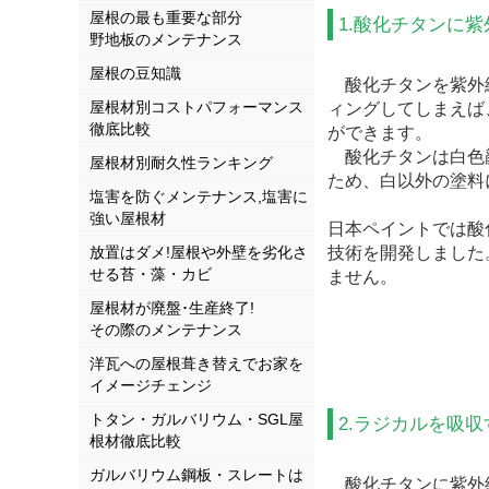
屋根の最も重要な部分
1.酸化チタンに
野地板のメンテナンス
屋根の豆知識
酸化チタンを紫外
屋根材別コストパフォーマンス
ィングしてしまえば
徹底比較
ができます。
酸化チタンは白色
屋根材別耐久性ランキング
ため、白以外の塗料
塩害を防ぐメンテナンス,塩害に
強い屋根材
日本ペイントでは酸
放置はダメ!屋根や外壁を劣化さ
技術を開発しました
せる苔・藻・カビ
ません。
屋根材が廃盤･生産終了!
その際のメンテナンス
洋瓦への屋根葺き替えでお家を
イメージチェンジ
トタン・ガルバリウム・SGL屋
2.ラジカルを吸
根材徹底比較
ガルバリウム鋼板・スレートは
酸化チタンに紫外