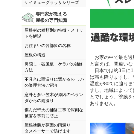
ケイミューグラッサシリーズ
専門家が教える
屋根の専門知識
屋根材の種類別の特徴・メリッ
トを解説
お住まいの各部位の名称
屋根の構造
お家の中で最も過
と言えば、間違いな
鼻隠し・破風板・ケラバの補修
方法
日本では約3日に1
ば霜も降りますし、
不具合は雨漏りに繋がる!ケラバ
温度が80℃に迫り
の修理方法ご紹介
すし、地域によって
意外と多い笠木が原因のベラン
とでしょう。塗膜を
ダからの雨漏り
ありません。
傷んだ軒天の補修工事で深刻な
被害を事前に防止
屋根塗装が原因の雨漏り
タスペーサーで防げます