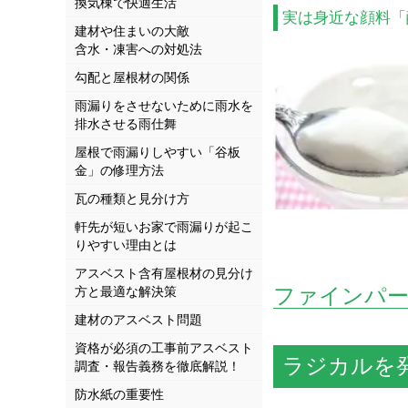
換気棟で快適生活
実は身近な顔料「
建材や住まいの大敵
含水・凍害への対処法
勾配と屋根材の関係
雨漏りをさせないために雨水を
排水させる雨仕舞
屋根で雨漏りしやすい「谷板
金」の修理方法
瓦の種類と見分け方
軒先が短いお家で雨漏りが起こ
りやすい理由とは
アスベスト含有屋根材の見分け
ファインパ
方と最適な解決策
建材のアスベスト問題
資格が必須の工事前アスベスト
ラジカルを
調査・報告義務を徹底解説！
防水紙の重要性