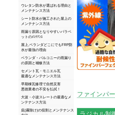
ウレタン防水が選ばれる理由と
メンテナンス方法
シート防水が施工された屋上の
メンテナンス方法
雨漏り原因となりやすいパラペ
ットのﾒﾝﾃﾅﾝｽ
屋上,ベランダどこにでもFRP防
水が最強の理由
ベランダ・バルコニーの雨漏り
の原因と補修方法
セメント瓦・モニエル瓦
最適なメンテナンス方法
早期棟瓦修理で自然災害
悪徳業者の不安を払拭！
ファインパ
大波・小波スレートの最適なメ
ンテナンス方法
庇(霧除け)の役割とメンテナンス
ラジカル制