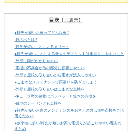
目次
【非表示】
●軒先が短いお家ってどんな家?
-軒の出とは?
-軒先が短いことによるメリット
●軒先が短いことによる最大のデメリットは雨漏りしやすいこと
-外壁に雨がかかりやすい
-雨樋の不具合が他の部分に影響しやすい
-外壁と屋根の取り合いから雨水が浸入しやすい
●こまめなメンテナンスで雨漏りを防ぎましょう
-外壁と屋根の取り合いはこまめな点検を
-キューブ型の建物はパラペットと笠木の点検を
-目地のシーリングも点検を
●軒先が短いお家のメンテナンスをお考えの方は無料点検をご活
用ください
●狭小地に多い!軒先が短いお家で雨漏りが起こりやすい理由の
まとめ