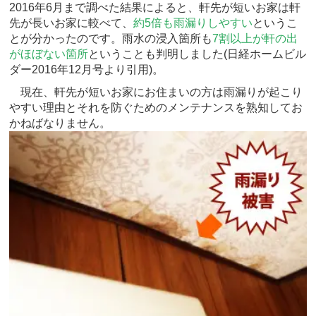
2016年6月まで調べた結果によると、軒先が短いお家は軒
先が長いお家に較べて、
約5倍も雨漏りしやすい
というこ
とが分かったのです。雨水の浸入箇所も
7割以上が軒の出
がほぼない箇所
ということも判明しました(日経ホームビル
ダー2016年12月号より引用)。
現在、軒先が短いお家にお住まいの方は雨漏りが起こり
やすい理由とそれを防ぐためのメンテナンスを熟知してお
かねばなりません。