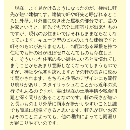
現在、よく見かけるようになったのが、極端に軒
先が短い建物です。建物で軒や軒先と呼ばれるとこ
ろは外壁より外側に突き出た屋根の部分です。昔の
お家というと、軒先でも充分に雨宿りが出来たもの
ですが、現代のお住まいではそれもままならなくな
っています。キューブ型のビルのような建物ですと
軒そのものがありませんし、勾配のある屋根を持つ
住宅でも軒の出がほぼゼロなんてものも存在しま
す。そういった住宅の多い街中にいると見慣れてし
まうことからあまり意識しなくなってしまうもので
すが、神社や仏閣を訪れますとその軒の長さに改め
て驚かされます。もちろん住宅のデザインにも流行
り廃りがあり、スタイリッシュなことから近年の流
行でもあるのですが、実は現在の土地事情や税金問
題と深く関りがあることなのです。軒の長さが短い
と長いものより外壁に雨水が掛かりやすいことは誰
でも簡単に想像できると思います。軒先が短いお家
はそのことによっても、他の理由によっても雨漏り
が起こりやすいのです。