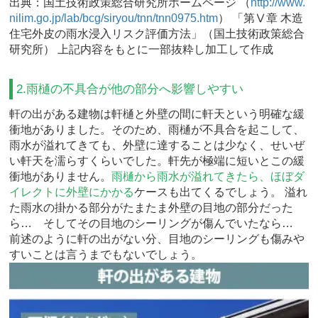
出典：国土技術政策総合研究所ホームページ
（
http://www.
nilim.go.jp/lab/bcg/siryou/tnn/tnn0975.htm
）
「第Ⅴ章 木造
住宅外皮の雨水浸入リスク評価方法」（国土技術政策総合
研究所） 上記内容をもとに一部抜粋し加工して作成
2.雨樋の不具合が他の部分へ影響しやすい
軒の出がある建物は軒樋と外壁の間に軒天という明確な緩
衝地がありました。そのため、雨樋が不具合を起こして、
雨水が溢れてきても、外壁に達することは少なく、せいぜ
い軒天を濡らすくらいでした。軒先が極端に短いとこの緩
衝地がありません。
雨樋から雨水が溢れてきたら、ほぼダ
イレクトに外壁にかかる
ケースも出てくるでしょう。 溢れ
た雨水の掛かる部分がたまたま外壁の目地の部分だった
ら… そしてその目地のシーリングが傷んでいたなら…
前述のように軒の出がない分、目地のシーリングも傷みや
すいことは言うまでもないでしょう。