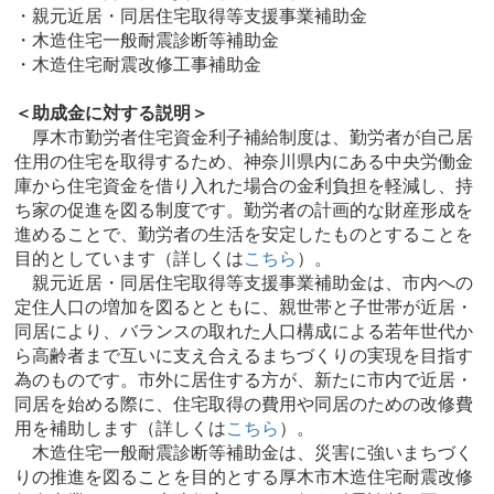
・親元近居・同居住宅取得等支援事業補助金
・木造住宅一般耐震診断等補助金
・木造住宅耐震改修工事補助金
＜助成金に対する説明＞
厚木市勤労者住宅資金利子補給制度は、勤労者が自己居
住用の住宅を取得するため、神奈川県内にある中央労働金
庫から住宅資金を借り入れた場合の金利負担を軽減し、持
ち家の促進を図る制度です。勤労者の計画的な財産形成を
進めることで、勤労者の生活を安定したものとすることを
目的としています（詳しくは
こちら
）。
親元近居・同居住宅取得等支援事業補助金は、市内への
定住人口の増加を図るとともに、親世帯と子世帯が近居・
同居により、バランスの取れた人口構成による若年世代か
ら高齢者まで互いに支え合えるまちづくりの実現を目指す
為のものです。市外に居住する方が、新たに市内で近居・
同居を始める際に、住宅取得の費用や同居のための改修費
用を補助します（詳しくは
こちら
）。
木造住宅一般耐震診断等補助金は、災害に強いまちづく
りの推進を図ることを目的とする厚木市木造住宅耐震改修