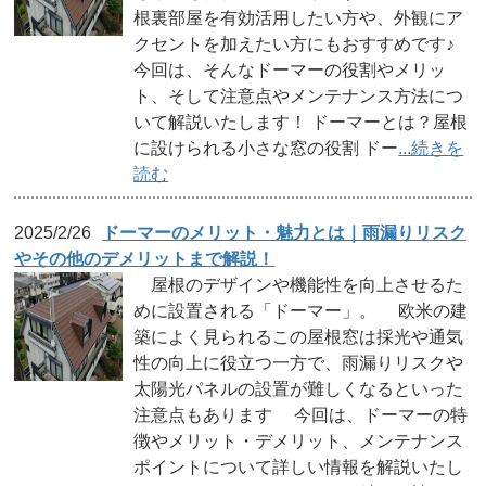
根裏部屋を有効活用したい方や、外観にア
クセントを加えたい方にもおすすめです♪
今回は、そんなドーマーの役割やメリッ
ト、そして注意点やメンテナンス方法につ
いて解説いたします！ ドーマーとは？屋根
に設けられる小さな窓の役割 ドー
...続きを
読む
2025/2/26
ドーマーのメリット・魅力とは｜雨漏りリスク
やその他のデメリットまで解説！
屋根のデザインや機能性を向上させるた
めに設置される「ドーマー」。 欧米の建
築によく見られるこの屋根窓は採光や通気
性の向上に役立つ一方で、雨漏りリスクや
太陽光パネルの設置が難しくなるといった
注意点もあります 今回は、ドーマーの特
徴やメリット・デメリット、メンテナンス
ポイントについて詳しい情報を解説いたし