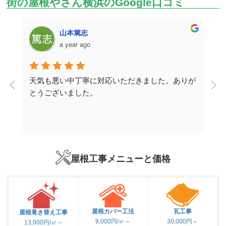
街の屋根やさん横浜のGoogle口コミ
山本篤志
a year ago
天気も悪い中丁寧に対応いただきました。ありが
取
とうございました。
説
ー
り
屋根工事メニューと価格
式
。
屋根カバー工法
瓦工事
屋根葺き替え工事
9,000円/㎡～
30,000円～
13,000円/㎡～