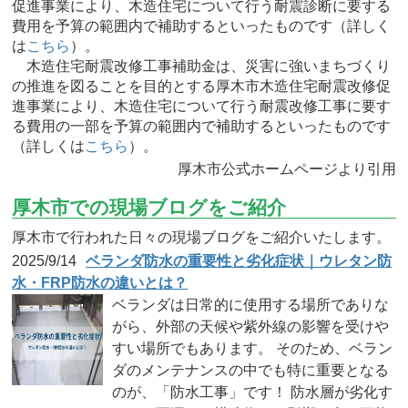
促進事業により、木造住宅について行う耐震診断に要する
費用を予算の範囲内で補助するといったものです（詳しく
は
こちら
）。
木造住宅耐震改修工事補助金は、災害に強いまちづくり
の推進を図ることを目的とする厚木市木造住宅耐震改修促
進事業により、木造住宅について行う耐震改修工事に要す
る費用の一部を予算の範囲内で補助するといったものです
（詳しくは
こちら
）。
厚木市公式ホームページより引用
厚木市での現場ブログをご紹介
厚木市で行われた日々の現場ブログをご紹介いたします。
2025/9/14
ベランダ防水の重要性と劣化症状｜ウレタン防
水・FRP防水の違いとは？
ベランダは日常的に使用する場所でありな
がら、外部の天候や紫外線の影響を受けや
すい場所でもあります。 そのため、ベラン
ダのメンテナンスの中でも特に重要となる
のが、「防水工事」です！ 防水層が劣化す