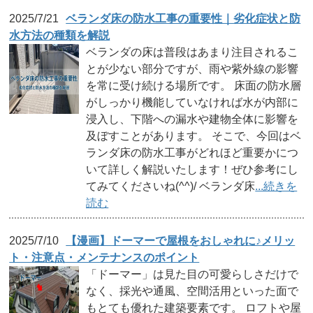
2025/7/21
ベランダ床の防水工事の重要性｜劣化症状と防
水方法の種類を解説
ベランダの床は普段はあまり注目されるこ
とが少ない部分ですが、雨や紫外線の影響
を常に受け続ける場所です。 床面の防水層
がしっかり機能していなければ水が内部に
浸入し、下階への漏水や建物全体に影響を
及ぼすことがあります。 そこで、今回はベ
ランダ床の防水工事がどれほど重要かにつ
いて詳しく解説いたします！ぜひ参考にし
てみてくださいね(^^)/ ベランダ床
...続きを
読む
2025/7/10
【漫画】ドーマーで屋根をおしゃれに♪メリッ
ト・注意点・メンテナンスのポイント
「ドーマー」は見た目の可愛らしさだけで
なく、採光や通風、空間活用といった面で
もとても優れた建築要素です。 ロフトや屋