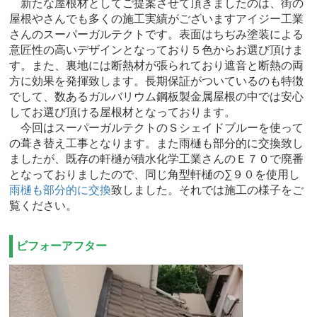
新たな屋根材としてご提案させて頂きましたのは、街の
屋根やさんでも多くの施工実績がございますアイジー工業
さんのスーパーガルテクトです。表面はちぢみ塗装による
意匠性の高いデザインとなっており５色からお選び頂けま
す。また、裏地には断熱材が張られており遮音と断熱の両
方に効果を発揮致します。長期保証がついているのも特徴
でして、数あるガルバリウム鋼板製金属屋根の中では安心
してお選び頂ける屋根材となっております。
今回はスーパーガルテクトのＳシェイドブルーを使って
の葺き替え工事となります。また雨樋も部分的に交換致し
ましたが、既存の軒樋が積水化学工業さんのＥ７０で廃番
となっておりましたので、同じ角型軒樋の∑９０を使用し
雨樋も部分的に交換
致しました。それでは施工の様子をご
覧ください。
ビフォーアフター