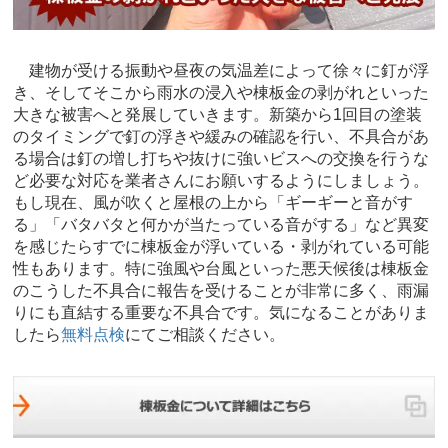
建物が受ける振動や昼夜の気温差によって徐々に釘が浮
き、そしてそこから雨水の浸入や棟板金の剥がれといった
大きな被害へと発展していきます。新築から1回目の塗装
のタイミングで釘の浮きや緩みの確認を行い、不具合があ
る場合は釘の増し打ちや抜けに強いビスへの交換を行うな
ど必要な対応を業者さんにお願いするようにしましょう。
もし現在、風が吹くと屋根の上から「ギーギーと音がす
る」「バタバタと何かが当たっている音がする」など異変
を感じたらすでに棟板金が浮いている・剥がれている可能
性もあります。特に強風や台風といった悪天候後は棟板金
のこうした不具合に報告を受けることが非常に多く、雨漏
りにも直結する重要な不具合です。気になることがありま
したら
無料点検
にてご相談ください。