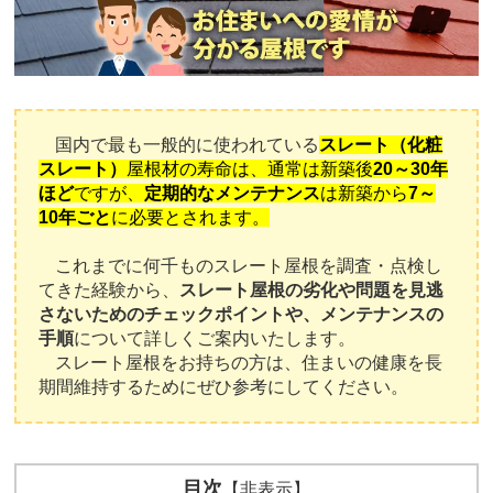
国内で最も一般的に使われている
スレート（化粧
スレート）
屋根材の寿命は、通常は新築後
20～30年
ほど
ですが、
定期的なメンテナンス
は新築から
7～
10年ごと
に必要とされます。
これまでに何千ものスレート屋根を調査・点検し
てきた経験から、
スレート屋根の劣化や問題を見逃
さないためのチェックポイントや、メンテナンスの
手順
について詳しくご案内いたします。
スレート屋根をお持ちの方は、住まいの健康を長
期間維持するためにぜひ参考にしてください。
目次
【非表示】