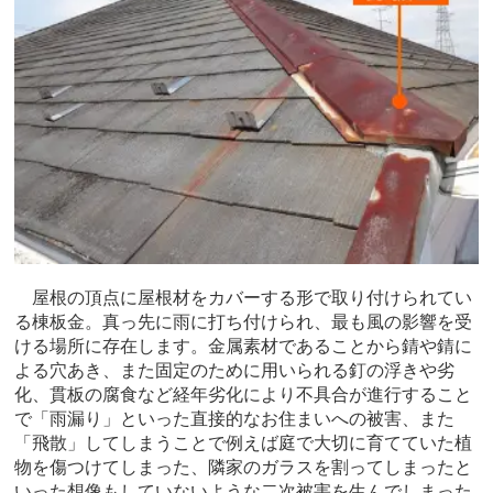
屋根の頂点に屋根材をカバーする形で取り付けられてい
る棟板金。真っ先に雨に打ち付けられ、最も風の影響を受
ける場所に存在します。金属素材であることから錆や錆に
よる穴あき、また固定のために用いられる釘の浮きや劣
化、貫板の腐食など経年劣化により不具合が進行すること
で「雨漏り」といった直接的なお住まいへの被害、また
「飛散」してしまうことで例えば庭で大切に育てていた植
物を傷つけてしまった、隣家のガラスを割ってしまったと
いった想像もしていないような二次被害を生んでしまった