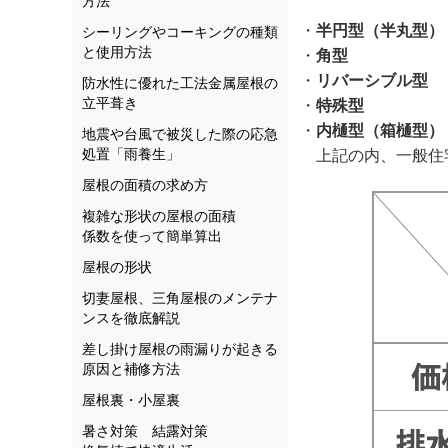
方法
・
半円型（半丸型）
シーリングやコーキングの種類
と使用方法
・
角型
・
リバーシブル型
防水性に優れた工法金属屋根の
立平葺き
・
特殊型
・
内樋型（箱樋型）
地震や台風で被災した際の応急
処置「雨養生」
上記の内、一般住
屋根の面積の求め方
複雑な形状の屋根の面積
係数を使って簡単算出
屋根の形状
切妻屋根、三角屋根のメンテナ
ンスを徹底解説
差し掛け屋根の雨漏りが起きる
原因と補修方法
屋根裏・小屋裏
暑さ対策 結露対策