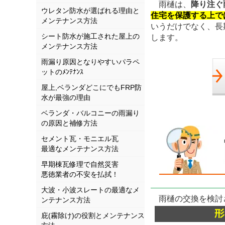
雨樋は、
降り注ぐ
ウレタン防水が選ばれる理由と
住宅を保護する上で
メンテナンス方法
いうだけでなく、長
シート防水が施工された屋上の
します。
メンテナンス方法
雨漏り原因となりやすいパラペ
ットのﾒﾝﾃﾅﾝｽ
屋上,ベランダどこにでもFRP防
水が最強の理由
ベランダ・バルコニーの雨漏り
の原因と補修方法
セメント瓦・モニエル瓦
最適なメンテナンス方法
早期棟瓦修理で自然災害
悪徳業者の不安を払拭！
大波・小波スレートの最適なメ
雨樋の交換を検討
ンテナンス方法
庇(霧除け)の役割とメンテナンス