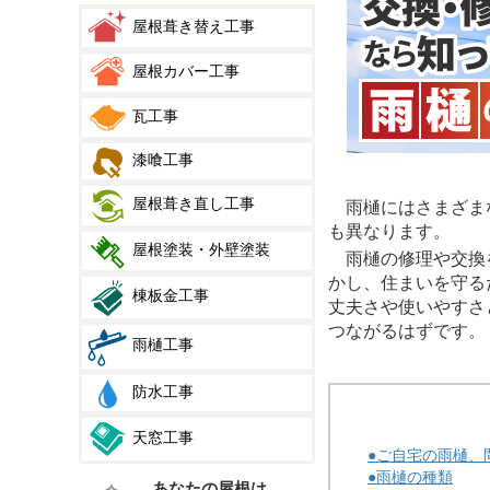
屋根葺き替え工事
屋根カバー工事
瓦工事
漆喰工事
屋根葺き直し工事
雨樋にはさまざまな
も異なります。
屋根塗装・外壁塗装
雨樋の修理や交換を
かし、住まいを守る
棟板金工事
丈夫さや使いやすさ
つながるはずです。
雨樋工事
防水工事
天窓工事
●ご自宅の雨樋、
●雨樋の種類
あなたの屋根は