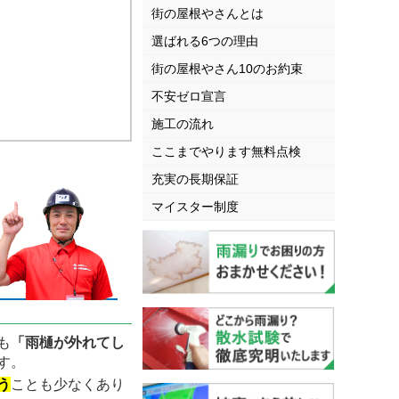
街の屋根やさんとは
選ばれる6つの理由
街の屋根やさん10のお約束
不安ゼロ宣言
施工の流れ
ここまでやります無料点検
充実の長期保証
マイスター制度
も
「雨樋が外れてし
す。
う
ことも少なくあり