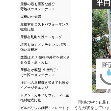
屋根の最も重要な部分
野地板のメンテナンス
屋根の豆知識
屋根材別コストパフォーマンス
徹底比較
屋根材別耐久性ランキング
塩害を防ぐメンテナンス,塩害に
強い屋根材
放置はダメ!屋根や外壁を劣化さ
せる苔・藻・カビ
屋根材が廃盤･生産終了!
その際のメンテナンス
洋瓦への屋根葺き替えでお家を
イメージチェンジ
トタン・ガルバリウム・SGL屋
根材徹底比較
雨樋の中でも最も
うな形状をしていま
ガルバリウム鋼板・スレートは