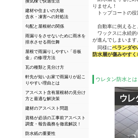
換気棟で快適生活
りません！
建材や住まいの大敵
トップコートの役
含水・凍害への対処法
勾配と屋根材の関係
自動車に例えると、
ワックスに永続的な
雨漏りをさせないために雨水を
が進んでしまいます
排水させる雨仕舞
同様に
ベランダや
屋根で雨漏りしやすい「谷板
防水層が傷みやすく
金」の修理方法
瓦の種類と見分け方
軒先が短いお家で雨漏りが起こ
ウレタン防水とは
りやすい理由とは
アスベスト含有屋根材の見分け
方と最適な解決策
建材のアスベスト問題
資格が必須の工事前アスベスト
調査・報告義務を徹底解説！
防水紙の重要性