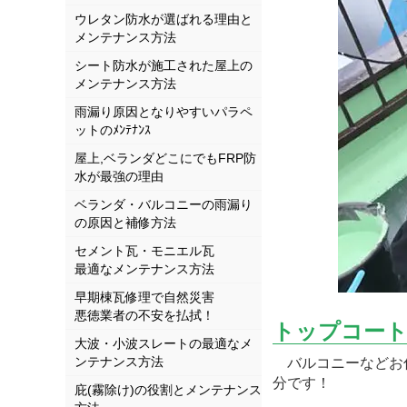
ウレタン防水が選ばれる理由と
メンテナンス方法
シート防水が施工された屋上の
メンテナンス方法
雨漏り原因となりやすいパラペ
ットのﾒﾝﾃﾅﾝｽ
屋上,ベランダどこにでもFRP防
水が最強の理由
ベランダ・バルコニーの雨漏り
の原因と補修方法
セメント瓦・モニエル瓦
最適なメンテナンス方法
早期棟瓦修理で自然災害
悪徳業者の不安を払拭！
トップコート
大波・小波スレートの最適なメ
ンテナンス方法
バルコニーなどお住
分です！
庇(霧除け)の役割とメンテナンス