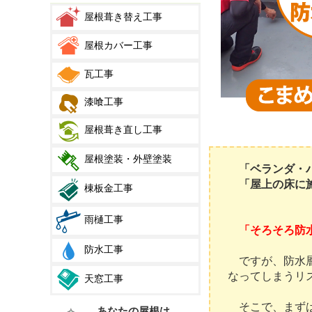
屋根葺き替え工事
屋根カバー工事
瓦工事
漆喰工事
屋根葺き直し工事
屋根塗装・外壁塗装
「ベランダ・
「屋上の床に
棟板金工事
雨樋工事
「そろそろ防
防水工事
ですが、防水層
なってしまうリ
天窓工事
そこで、まずは
あなたの屋根は