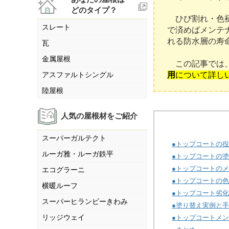
どのタイプ？
ひび割れ・色褪
スレート
で済めばメンテ
れる防水層の寿
瓦
金属屋根
この記事では
アスファルトシングル
用
について詳し
陸屋根
人気の屋根材をご紹介
スーパーガルテクト
●トップコートの
ルーガ雅・ルーガ鉄平
●トップコートの塗
●トップコートの
エコグラーニ
●トップコートの
横暖ルーフ
●トップコート劣
スーパーヒランビーきわみ
●塗り替え実例と
リッジウェイ
●トップコートメ