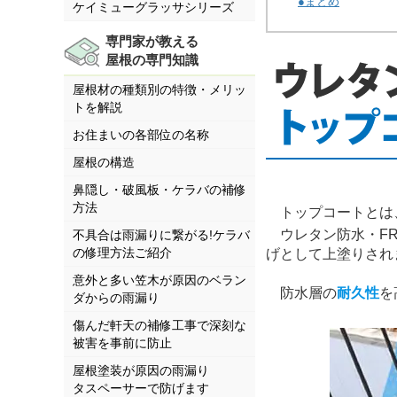
●まとめ
ケイミューグラッサシリーズ
専門家が教える
屋根の専門知識
屋根材の種類別の特徴・メリッ
トを解説
お住まいの各部位の名称
屋根の構造
鼻隠し・破風板・ケラバの補修
方法
トップコートとは、
ウレタン防水・FR
不具合は雨漏りに繋がる!ケラバ
の修理方法ご紹介
げとして上塗りされ
意外と多い笠木が原因のベラン
防水層の
耐久性
を
ダからの雨漏り
傷んだ軒天の補修工事で深刻な
被害を事前に防止
屋根塗装が原因の雨漏り
タスペーサーで防げます