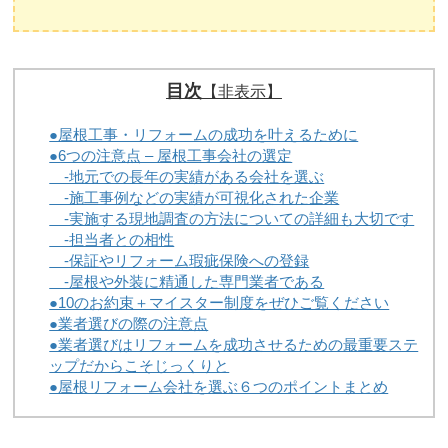
目次
【非表示】
●屋根工事・リフォームの成功を叶えるために
●6つの注意点 – 屋根工事会社の選定
-地元での長年の実績がある会社を選ぶ
-施工事例などの実績が可視化された企業
-実施する現地調査の方法についての詳細も大切です
-担当者との相性
-保証やリフォーム瑕疵保険への登録
-屋根や外装に精通した専門業者である
●10のお約束＋マイスター制度をぜひご覧ください
●業者選びの際の注意点
●業者選びはリフォームを成功させるための最重要ステ
ップだからこそじっくりと
●屋根リフォーム会社を選ぶ６つのポイントまとめ