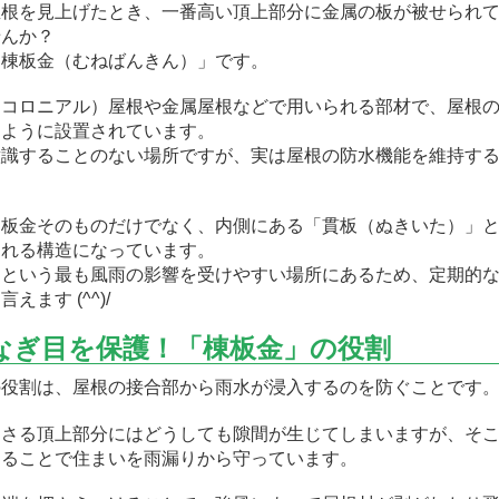
屋根を見上げたとき、一番高い頂上部分に金属の板が被せられ
せんか？
「棟板金（むねばんきん）」です。
（コロニアル）屋根や金属屋根などで用いられる部材で、屋根
うように設置されています。
意識することのない場所ですが、実は屋根の防水機能を維持す
。
、板金そのものだけでなく、内側にある「貫板（ぬきいた）」
される構造になっています。
んという最も風雨の影響を受けやすい場所にあるため、定期的
えます (^^)/
なぎ目を保護！「棟板金」の役割
の役割は、屋根の接合部から雨水が浸入するのを防ぐことです
わさる頂上部分にはどうしても隙間が生じてしまいますが、そ
することで住まいを雨漏りから守っています。