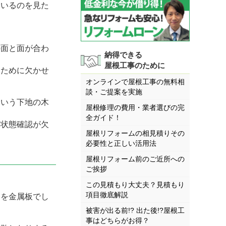
ているのを見た
の面と面が合わ
納得できる
屋根工事のために
るために欠かせ
オンラインで屋根工事の無料相
談・ご提案を実施
という下地の木
屋根修理の費用・業者選びの完
全ガイド！
な状態確認が欠
屋根リフォームの相見積りその
必要性と正しい活用法
屋根リフォーム前のご近所への
ご挨拶
。
この見積もり大丈夫？見積もり
項目徹底解説
こを金属板でし
被害が出る前!? 出た後!?屋根工
事はどちらがお得？