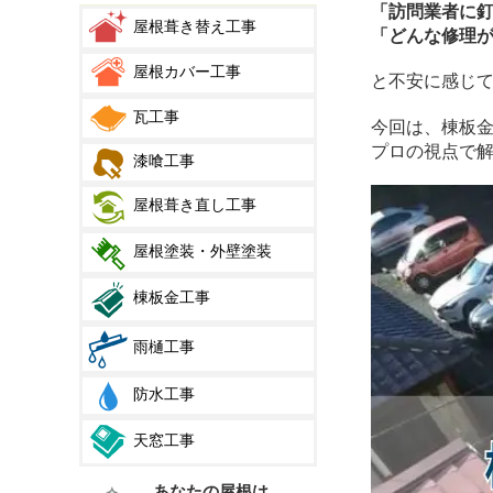
「訪問業者に
屋根葺き替え工事
「どんな修理
屋根カバー工事
と不安に感じ
瓦工事
今回は、棟板
プロの視点で
漆喰工事
屋根葺き直し工事
屋根塗装・外壁塗装
棟板金工事
雨樋工事
防水工事
天窓工事
あなたの屋根は