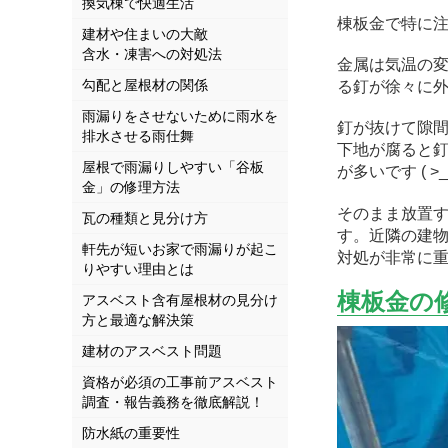
換気棟で快適生活
棟板金で特に
建材や住まいの大敵
含水・凍害への対処法
金属は気温の
勾配と屋根材の関係
る釘が徐々に
雨漏りをさせないために雨水を
釘が抜けて隙
排水させる雨仕舞
下地が腐ると
屋根で雨漏りしやすい「谷板
が多いです ( >_<
金」の修理方法
そのまま放置
瓦の種類と見分け方
す。近隣の建
軒先が短いお家で雨漏りが起こ
対処が非常に
りやすい理由とは
棟板金の
アスベスト含有屋根材の見分け
方と最適な解決策
建材のアスベスト問題
資格が必須の工事前アスベスト
調査・報告義務を徹底解説！
防水紙の重要性