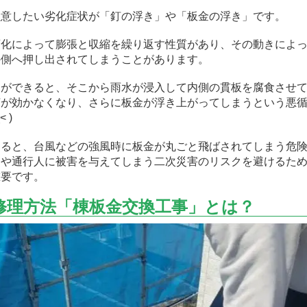
注意したい劣化症状が「釘の浮き」や「板金の浮き」です。
変化によって膨張と収縮を繰り返す性質があり、その動きによ
外側へ押し出されてしまうことがあります。
間ができると、そこから雨水が浸入して内側の貫板を腐食させ
釘が効かなくなり、さらに板金が浮き上がってしまうという悪
 )
すると、台風などの強風時に板金が丸ごと飛ばされてしまう危
物や通行人に被害を与えてしまう二次災害のリスクを避けるた
重要です。
修理方法「棟板金交換工事」とは？