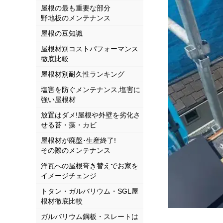
屋根の最も重要な部分
野地板のメンテナンス
屋根の豆知識
屋根材別コストパフォーマンス
徹底比較
屋根材別耐久性ランキング
塩害を防ぐメンテナンス,塩害に
強い屋根材
放置はダメ!屋根や外壁を劣化さ
せる苔・藻・カビ
屋根材が廃盤･生産終了!
その際のメンテナンス
洋瓦への屋根葺き替えでお家を
イメージチェンジ
トタン・ガルバリウム・SGL屋
根材徹底比較
ガルバリウム鋼板・スレートは