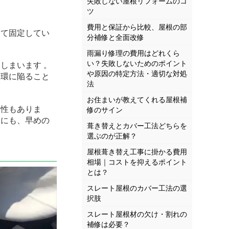
失敗しない屋根リフォームのコ
ツ
費用と保証から比較、屋根の部
って固定してい
分補修と全面改修
雨漏り修理の費用はどれくら
い？失敗しないためのポイント
てしまいます
。
や原因の特定方法・適切な対処
循環に陥ること
法
お住まいが教えてくれる屋根補
険性もありま
修のサイン
めにも、早めの
葺き替えとカバー工法どちらを
選ぶのが正解？
屋根葺き替え工事に掛かる費用
相場｜コストを抑えるポイント
とは？
スレート屋根のカバー工法の選
択肢
スレート屋根材の欠け・割れの
補修は必要？