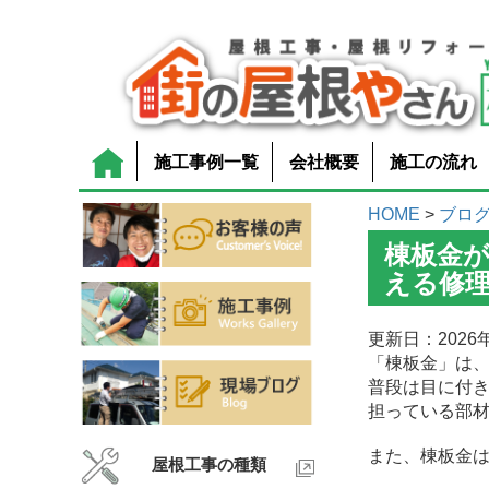
施工事例一覧
会社概要
施工の流れ
HOME
>
ブロ
棟板金
える修
更新日：2026年
「棟板金」は
普段は目に付
担っている部
また、棟板金
屋根工事の種類