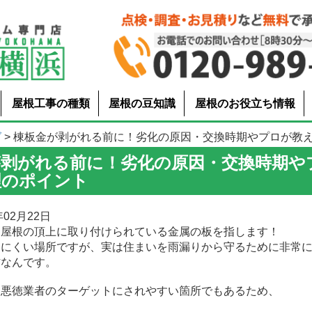
屋根工事の種類
屋根の豆知識
屋根のお役立ち情報
グ
> 棟板金が剥がれる前に！劣化の原因・交換時期やプロが教える修
が剥がれる前に！劣化の原因・交換時期や
理のポイント
02月22日
、屋根の頂上に取り付けられている金属の板を指します！
きにくい場所ですが、実は住まいを雨漏りから守るために非常
材なんです。
は悪徳業者のターゲットにされやすい箇所でもあるため、