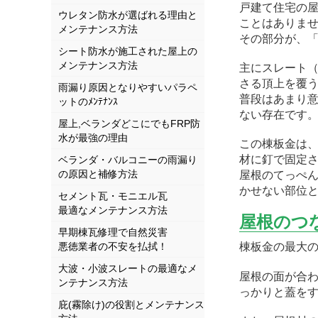
戸建て住宅の
ウレタン防水が選ばれる理由と
ことはありま
メンテナンス方法
その部分が、
シート防水が施工された屋上の
メンテナンス方法
主にスレート
さる頂上を覆
雨漏り原因となりやすいパラペ
普段はあまり
ットのﾒﾝﾃﾅﾝｽ
ない存在です
屋上,ベランダどこにでもFRP防
水が最強の理由
この棟板金は
材に釘で固定
ベランダ・バルコニーの雨漏り
の原因と補修方法
屋根のてっぺ
かせない部位と言
セメント瓦・モニエル瓦
最適なメンテナンス方法
屋根のつ
早期棟瓦修理で自然災害
悪徳業者の不安を払拭！
棟板金の最大
大波・小波スレートの最適なメ
屋根の面が合
ンテナンス方法
っかりと蓋を
庇(霧除け)の役割とメンテナンス