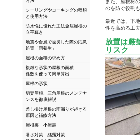
方法
また、屋根材
のを防ぐ役割
シーリングやコーキングの種類
と使用方法
最近では、下
防水性に優れた工法金属屋根の
性を高める工
立平葺き
放置は厳
地震や台風で被災した際の応急
処置「雨養生」
リスク
屋根の面積の求め方
複雑な形状の屋根の面積
係数を使って簡単算出
屋根の形状
切妻屋根、三角屋根のメンテナ
ンスを徹底解説
差し掛け屋根の雨漏りが起きる
原因と補修方法
屋根裏・小屋裏
暑さ対策 結露対策