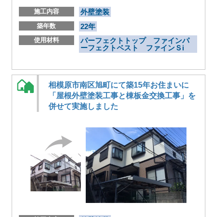
施工内容
外壁塗装
築年数
22年
使用材料
パーフェクトトップ ファインパ
ーフェクトベスト ファインＳi
相模原市南区旭町にて築15年お住まいに
「屋根外壁塗装工事と棟板金交換工事」を
併せて実施しました