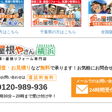
方はこちら
千葉県の方はこちら
全国
調査・お見積り
無料
など
で承ります！お気軽にお問合
のお問い合わせは
通話料無料
メールでのお問い
0120-989-936
24時間受
8時30分～20時まで受け付け中！