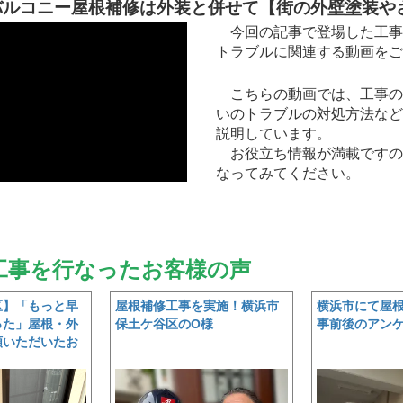
バルコニー屋根補修は外装と併せて【街の外壁塗装や
今回の記事で登場した工事
トラブルに関連する動画をご
こちらの動画では、工事の
いのトラブルの対処方法など
説明しています。
お役立ち情報が満載ですの
なってみてください。
工事を行なったお客様の声
区】「もっと早
屋根補修工事を実施！横浜市
横浜市にて屋根
った」屋根・外
保土ケ谷区のO様
事前後のアン
頼いただいたお