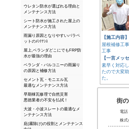
ウレタン防水が選ばれる理由と
メンテナンス方法
シート防水が施工された屋上の
メンテナンス方法
雨漏り原因となりやすいパラペ
【施工内容
ットのﾒﾝﾃﾅﾝｽ
屋根補修工
屋上,ベランダどこにでもFRP防
工事
水が最強の理由
【一言メッ
ベランダ・バルコニーの雨漏り
素早く対応
の原因と補修方法
たので大変
た。
セメント瓦・モニエル瓦
最適なメンテナンス方法
早期棟瓦修理で自然災害
街
悪徳業者の不安を払拭！
大波・小波スレートの最適なメ
電話 
ンテナンス方法
株式
庇(霧除け)の役割とメンテナンス