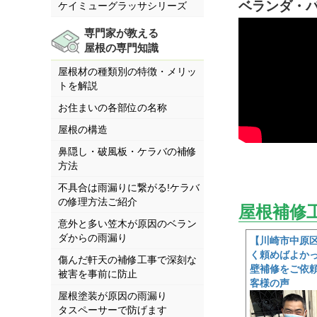
ベランダ・
ケイミューグラッサシリーズ
専門家が教える
屋根の専門知識
屋根材の種類別の特徴・メリッ
トを解説
お住まいの各部位の名称
屋根の構造
鼻隠し・破風板・ケラバの補修
方法
不具合は雨漏りに繋がる!ケラバ
の修理方法ご紹介
屋根補修
意外と多い笠木が原因のベラン
ダからの雨漏り
【川崎市中原
く頼めばよか
傷んだ軒天の補修工事で深刻な
壁補修をご依
被害を事前に防止
客様の声
屋根塗装が原因の雨漏り
タスペーサーで防げます