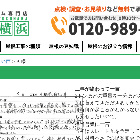
屋根工事の種類
屋根の豆知識
屋根のお役立ち情報
様の声
> Ｋ様
工事が終わって一言
2トンほどの重量を一分ほど
瓦に替えてきただきありがと
何時何が起こるかわからない
も安心したいので。
担当営業に一言
当初はスレート瓦を予定して
が、材料不足での提案変更で