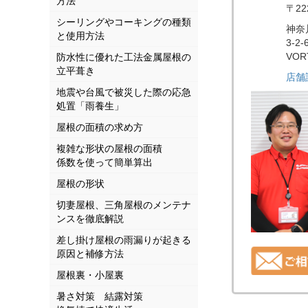
方法
〒22
シーリングやコーキングの種類
神奈
と使用方法
3-2-
VOR
防水性に優れた工法金属屋根の
立平葺き
店舗
地震や台風で被災した際の応急
処置「雨養生」
屋根の面積の求め方
複雑な形状の屋根の面積
係数を使って簡単算出
屋根の形状
切妻屋根、三角屋根のメンテナ
ンスを徹底解説
差し掛け屋根の雨漏りが起きる
原因と補修方法
屋根裏・小屋裏
暑さ対策 結露対策