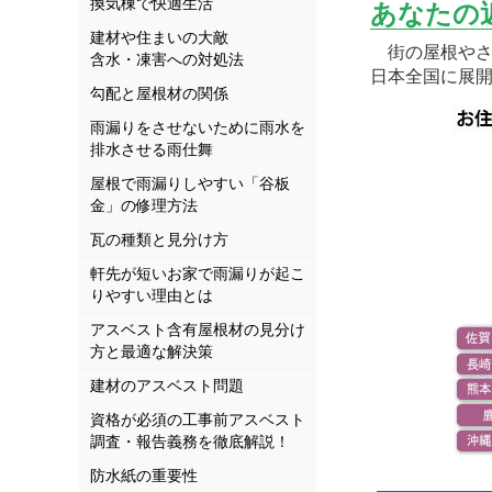
換気棟で快適生活
あなたの
建材や住まいの大敵
街の屋根やさ
含水・凍害への対処法
日本全国に展
勾配と屋根材の関係
雨漏りをさせないために雨水を
排水させる雨仕舞
屋根で雨漏りしやすい「谷板
金」の修理方法
瓦の種類と見分け方
軒先が短いお家で雨漏りが起こ
りやすい理由とは
アスベスト含有屋根材の見分け
方と最適な解決策
建材のアスベスト問題
資格が必須の工事前アスベスト
調査・報告義務を徹底解説！
防水紙の重要性