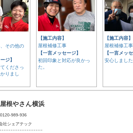
【施工内容】
【施工内容】
】
屋根補修工事
屋根補修工事
事、その他の
【一言メッセージ】
【一言メッセ
セージ】
初回印象と対応が良かっ
安心しました
た。
してくださっ
助かりまし
の屋根やさん横浜
0120-989-936
会社シェアテック