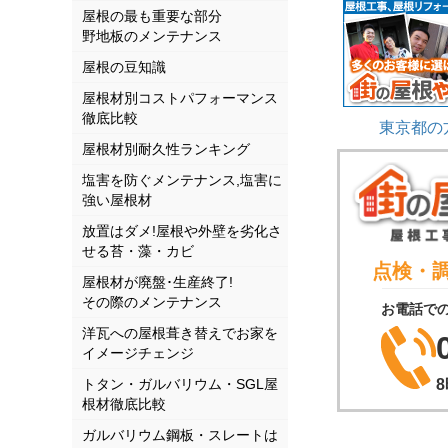
屋根の最も重要な部分
野地板のメンテナンス
屋根の豆知識
屋根材別コストパフォーマンス
徹底比較
東京都の
屋根材別耐久性ランキング
塩害を防ぐメンテナンス,塩害に
強い屋根材
放置はダメ!屋根や外壁を劣化さ
せる苔・藻・カビ
点検・
屋根材が廃盤･生産終了!
その際のメンテナンス
お電話で
洋瓦への屋根葺き替えでお家を
イメージチェンジ
トタン・ガルバリウム・SGL屋
根材徹底比較
ガルバリウム鋼板・スレートは