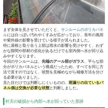
まず全体を見させていただくと、
サンルームのポリカパネ
ル
には白っぽい汚れやくすみが広がっており、長年の風雨
や紫外線の影響を受けている様子が見られました。
特に屋根と取り合う上部は雨水の影響を受けやすく、わず
かな隙間や部材の劣化があるだけでも室内側へ水が回り込
みやすくなります。
今回のサンルームは、
先端のアール部がガラス
、平らな部
分がポリカパネルという構成だったため、すべてを同じ方
法で直すのではなく、状態を見極めながら補修方法を分け
る必要がありました。
見た目だけでは判断しにくいものの、
雨漏りの出ているパ
ネル側は交換が必要な状態
と判断しました。
軒天の破損から内部へ水が回っていた形跡