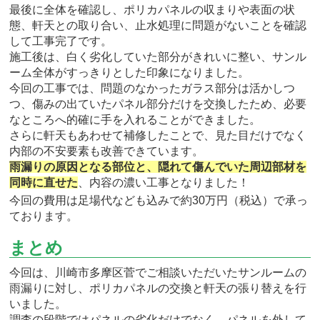
最後に全体を確認し、ポリカパネルの収まりや表面の状
態、軒天との取り合い、止水処理に問題がないことを確認
して工事完了です。
施工後は、白く劣化していた部分がきれいに整い、サンル
ーム全体がすっきりとした印象になりました。
今回の工事では、問題のなかったガラス部分は活かしつ
つ、傷みの出ていたパネル部分だけを交換したため、必要
なところへ的確に手を入れることができました。
さらに軒天もあわせて補修したことで、見た目だけでなく
内部の不安要素も改善できています。
雨漏りの原因となる部位と、隠れて傷んでいた周辺部材を
同時に直せた
、内容の濃い工事となりました！
今回の費用は足場代なども込みで約30万円（税込）で承っ
ております。
まとめ
今回は、川崎市多摩区菅でご相談いただいたサンルームの
雨漏りに対し、ポリカパネルの交換と軒天の張り替えを行
いました。
調査の段階ではパネルの劣化だけでなく、パネルを外して