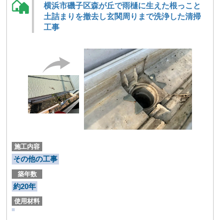
横浜市磯子区森が丘で雨樋に生えた根っこと
土詰まりを撤去し玄関周りまで洗浄した清掃
工事
施工内容
その他の工事
築年数
約20年
使用材料