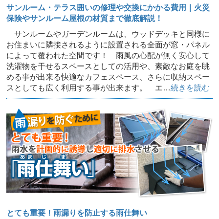
サンルーム・テラス囲いの修理や交換にかかる費用｜火災
保険やサンルーム屋根の材質まで徹底解説！
サンルームやガーデンルームは、ウッドデッキと同様に
お住まいに隣接されるように設置される全面が窓・パネル
によって覆われた空間です！ 雨風の心配が無く安心して
洗濯物を干せるスペースとしての活用や、素敵なお庭を眺
める事が出来る快適なカフェスペース、さらに収納スペー
スとしても広く利用する事が出来ます。 エ…
続きを読む
とても重要！雨漏りを防止する雨仕舞い