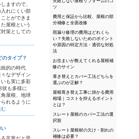
失敗しない屋根リフォームのコ
外しますので、
ツ
の入れにくい部
費用と保証から比較、屋根の部
うことができま
分補修と全面改修
した屋根という
震対策としての
雨漏り修理の費用はどれくら
い？失敗しないためのポイント
や原因の特定方法・適切な対処
法
どのタイプ？
お住まいが教えてくれる屋根補
修のサイン
統的の時代
様々なデザイン
葺き替えとカバー工法どちらを
まいも実に多彩
選ぶのが正解？
形状も多様に
屋根葺き替え工事に掛かる費用
三角屋根、地球
相場｜コストを抑えるポイント
せられるように
とは？
読む
スレート屋根のカバー工法の選
択肢
舞い
スレート屋根材の欠け・割れの
補修は必要？
る言葉だと思