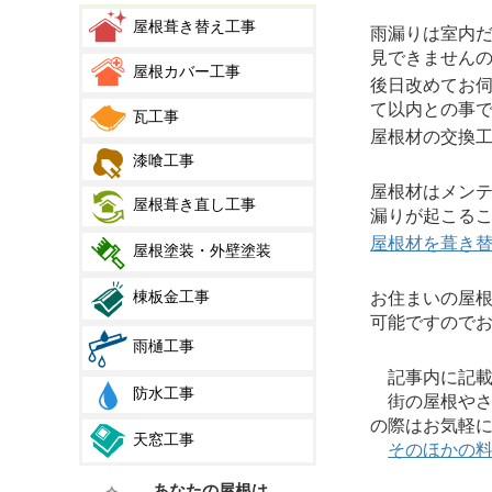
屋根葺き替え工事
雨漏りは室内
見できません
屋根カバー工事
後日改めてお
て以内との事
瓦工事
屋根材の交換
漆喰工事
屋根材はメン
屋根葺き直し工事
漏りが起こる
屋根材を葺き
屋根塗装・外壁塗装
棟板金工事
お住まいの屋
可能ですので
雨樋工事
記事内に記載さ
防水工事
街の屋根やさ
の際はお気軽
天窓工事
そのほかの
あなたの屋根は