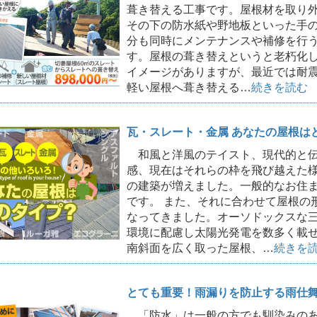
葺き替える工事です。屋根材を取り
その下の防水紙や野地板といった手
分も同時にメンテナンスや補修を行
す。屋根の葺き替えというと老朽化
イメージがありますが、最近では耐
軽い屋根へ葺き替える…
続きを読む
瓦・スレート・金属 あなたの屋根は
和風と洋風のテイスト、現代的と伝
感、現在はそれらの枠を飛び越えた
の建築が増えました。一般的なお住
です。 また、それに合わせて屋根の
なってきました。オーソドックスな
環境に配慮し太陽光発電を数多く載
南斜面を広く取った屋根、…
続きを
とても重要！雨漏りを防止する雨仕
「防水」は一般の方でも馴染みのあ