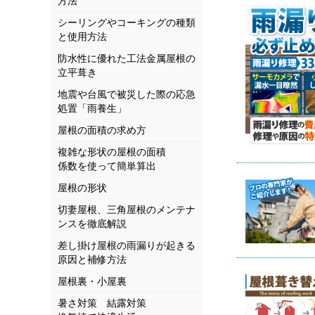
方法
シーリングやコーキングの種類
と使用方法
防水性に優れた工法金属屋根の
立平葺き
地震や台風で被災した際の応急
処置「雨養生」
屋根の面積の求め方
複雑な形状の屋根の面積
係数を使って簡単算出
屋根の形状
切妻屋根、三角屋根のメンテナ
ンスを徹底解説
差し掛け屋根の雨漏りが起きる
原因と補修方法
屋根裏・小屋裏
暑さ対策 結露対策