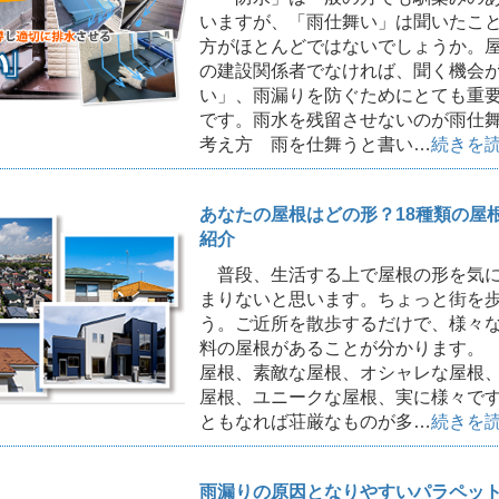
いますが、「雨仕舞い」は聞いたこ
方がほとんどではないでしょうか。
の建設関係者でなければ、聞く機会
い」、雨漏りを防ぐためにとても重
です。雨水を残留させないのが雨仕
考え方 雨を仕舞うと書い…
続きを
あなたの屋根はどの形？18種類の屋
紹介
普段、生活する上で屋根の形を気に
まりないと思います。ちょっと街を
う。ご近所を散歩するだけで、様々
料の屋根があることが分かります。
屋根、素敵な屋根、オシャレな屋根
屋根、ユニークな屋根、実に様々で
ともなれば荘厳なものが多…
続きを
雨漏りの原因となりやすいパラペッ