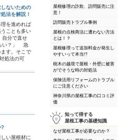
屋根修理の詐欺、訪問販売に注
敗しないための
意！
対処法を解説！
訪問販売トラブル事例
理を進めれば
惑うことも多い
屋根の点検商法に遭わない方法
、自分で直せ
とは！？
らい？」 急
屋根修理って追加料金が発生し
います。そこで
やすいって本当!?
の対処法の可
樹木の越境で屋根・外壁に被害
がでそうな時の対処法
保険活用リフォームのトラブル
にご注意ください
神奈川県の屋根工事の口コミ評
価
知って得する
屋根工事の基礎知識
?
なぜ屋根工事が必要なのか？
しい屋根材に