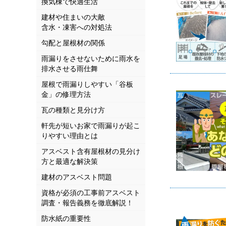
換気棟で快適生活
建材や住まいの大敵
含水・凍害への対処法
勾配と屋根材の関係
雨漏りをさせないために雨水を
排水させる雨仕舞
屋根で雨漏りしやすい「谷板
金」の修理方法
瓦の種類と見分け方
軒先が短いお家で雨漏りが起こ
りやすい理由とは
アスベスト含有屋根材の見分け
方と最適な解決策
建材のアスベスト問題
資格が必須の工事前アスベスト
調査・報告義務を徹底解説！
防水紙の重要性