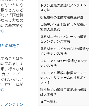
とがないという
トタン屋根の最適なメンテナン
屋根やさんなど
ス方法
がない「雨仕舞
折板屋根の改修方法徹底解説
要な考え方なの
太陽光パネルを設置した屋根の
舞いの基本的な
塗装の注意点
読む
屋根材ニチハ・パミールの最適
なメンテナンス方法
根と名称をご
屋根材セキスイかわらUの最適な
メンテナンス方法
することはあ
コロニアルNEOの最適なメンテ
歩いてみましょ
ナンス方法
な形、様々な材
コロニアル屋根の特徴やメンテ
 カッコイイ
ナンス・リフォームの注意ポイ
、かわいらしい
ント！
す。神社・仏閣
読む
狭小地での屋根工事足場の仮設
は大丈夫？
施工の流れ
ト、メンテナン