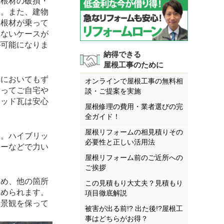
屋根材の破損・
す。また、建物
屋根材が乗って
れないケースが
が可能になりま
納得できる
屋根工事のために
においてもず
オンラインで屋根工事の無料相
たってご自宅や
談・ご提案を実施
リッド瓦は安心
屋根修理の費用・業者選びの完
全ガイド！
屋根リフォームの相見積りその
。ハイブリッ
必要性と正しい活用法
マーなどで力い
。
屋根リフォーム前のご近所への
ご挨拶
め、他の箇所
この見積もり大丈夫？見積もり
求められます。
項目徹底解説
な景観を保って
被害が出る前!? 出た後!?屋根工
事はどちらがお得？