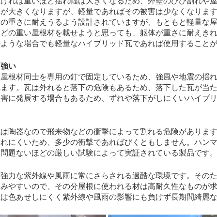
重ければ重いほど揺れ幅は大きくなるため、外壁のひび割れや
害が大きくなりますが、軽量であればその被害は少なくなりま
根の重さに耐えうるよう設計されていますが、もともと軽量な
などの重い屋根材を載せようと思っても、躯体が重さに耐えき
のような場合でも軽量なハイブリッド瓦であれば使用すること
に強い
屋根材同士を専用の釘で固定しているため、強風や地震の揺れ
れます。瓦は外れると落下の危険もあるため、落下した瓦が当
被害に発展する場合もあるため、ずれや落下がしにくいハイブ
は陶器なので飛来物などの衝撃によって割れる危険があります
割れにくいため、多少の衝撃であればびくともしません。ハン
も問題ないほどの厳しい試験によって実証されている製品です
強力な紫外線や風雨に常にさらされる過酷な環境です。そのた
進みやすいので、その分屋根に使われる材は高耐久性なものが
瓦は色あせしにくく紫外線や風雨の影響にも負けず長期間綺麗