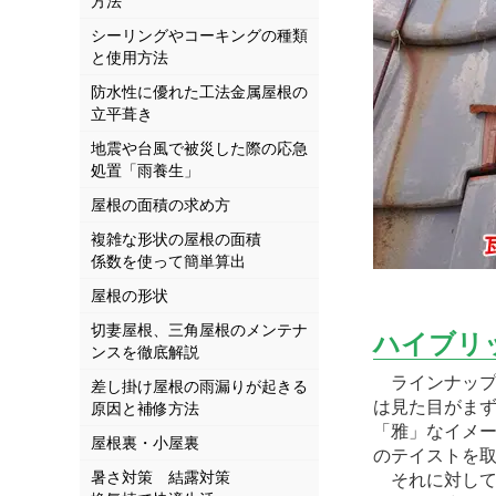
方法
シーリングやコーキングの種類
と使用方法
防水性に優れた工法金属屋根の
立平葺き
地震や台風で被災した際の応急
処置「雨養生」
屋根の面積の求め方
複雑な形状の屋根の面積
係数を使って簡単算出
屋根の形状
切妻屋根、三角屋根のメンテナ
ハイブリ
ンスを徹底解説
ラインナップと
差し掛け屋根の雨漏りが起きる
は見た目がまず
原因と補修方法
「雅」なイメ
屋根裏・小屋裏
のテイストを
暑さ対策 結露対策
それに対して