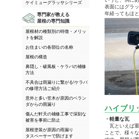
ケイミューグラッサシリーズ
表面にはグラッ
年経ってもほ
専門家が教える
屋根の専門知識
屋根材の種類別の特徴・メリッ
トを解説
お住まいの各部位の名称
屋根の構造
鼻隠し・破風板・ケラバの補修
方法
不具合は雨漏りに繋がる!ケラバ
の修理方法ご紹介
意外と多い笠木が原因のベラン
ダからの雨漏り
ハイブリ
傷んだ軒天の補修工事で深刻な
・軽量な瓦
被害を事前に防止
瓦といえば重
屋根塗装が原因の雨漏り
ことで、様々
タスペーサーで防げます