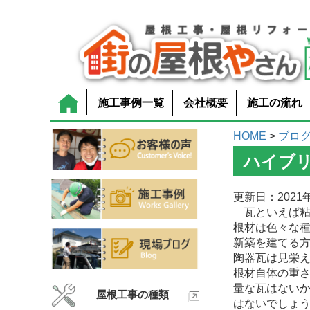
施工事例一覧
会社概要
施工の流れ
HOME
>
ブロ
ハイブ
更新日：2021年
瓦といえば粘
根材は色々な
新築を建てる
陶器瓦は見栄
根材自体の重
量な瓦はない
屋根工事の種類
はないでしょ