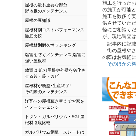
施工を行ったお
屋根の最も重要な部分
の施工が可能と
野地板のメンテナンス
施工を数多く
屋根の豆知識
供させていた
軽にご相談く
屋根材別コストパフォーマンス
徹底比較
が、現地調査
記事内に記載さ
屋根材別耐久性ランキング
街の屋根やさ
塩害を防ぐメンテナンス,塩害に
の際はお気軽
強い屋根材
そのほかの
放置はダメ!屋根や外壁を劣化さ
せる苔・藻・カビ
屋根材が廃盤･生産終了!
その際のメンテナンス
洋瓦への屋根葺き替えでお家を
イメージチェンジ
トタン・ガルバリウム・SGL屋
根材徹底比較
ガルバリウム鋼板・スレートは