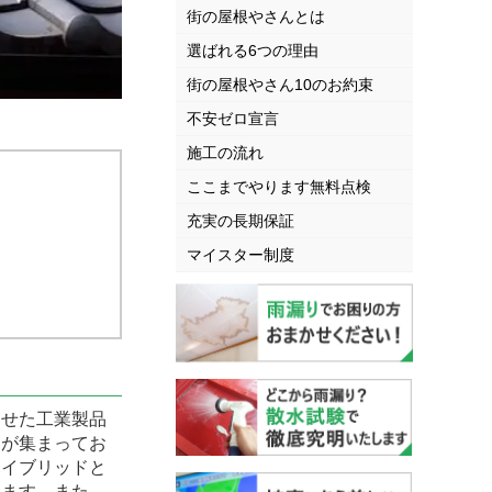
街の屋根やさんとは
選ばれる6つの理由
街の屋根やさん10のお約束
不安ゼロ宣言
施工の流れ
ここまでやります無料点検
充実の長期保証
マイスター制度
せた工業製品
目が集まってお
ハイブリッドと
います。また、