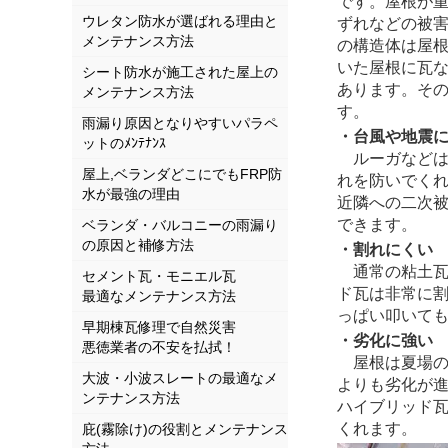
です。屋根が
ウレタン防水が選ばれる理由と
ずれなどの被
メンテナンス方法
の構造体は屋
いた屋根に瓦
シート防水が施工された屋上の
あります。そ
メンテナンス方法
す。
雨漏り原因となりやすいパラペ
・台風や地震
ットのﾒﾝﾃﾅﾝｽ
ルーガなどは
屋上,ベランダどこにでもFRP防
れを防いでく
水が最強の理由
近隣への二次
できます。
ベランダ・バルコニーの雨漏り
の原因と補修方法
・割れにくい
通常の粘土瓦
セメント瓦・モニエル瓦
ド瓦は非常に
最適なメンテナンス方法
っぱい叩いて
早期棟瓦修理で自然災害
・劣化に強い
悪徳業者の不安を払拭！
屋根は夏場の
大波・小波スレートの最適なメ
よりも劣化が
ンテナンス方法
ハイブリッド
くれます。
庇(霧除け)の役割とメンテナンス