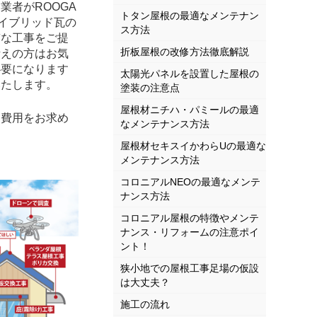
者がROOGA
トタン屋根の最適なメンテナン
イブリッド瓦の
ス方法
質な工事をご提
折板屋根の改修方法徹底解説
考えの方はお気
必要になります
太陽光パネルを設置した屋根の
いたします。
塗装の注意点
屋根材ニチハ・パミールの最適
費用をお求め
なメンテナンス方法
屋根材セキスイかわらUの最適な
メンテナンス方法
コロニアルNEOの最適なメンテ
ナンス方法
コロニアル屋根の特徴やメンテ
ナンス・リフォームの注意ポイ
ント！
狭小地での屋根工事足場の仮設
は大丈夫？
施工の流れ