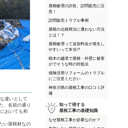
屋根修理の詐欺、訪問販売に注
意！
訪問販売トラブル事例
屋根の点検商法に遭わない方法
とは！？
屋根修理って追加料金が発生し
やすいって本当!?
樹木の越境で屋根・外壁に被害
がでそうな時の対処法
保険活用リフォームのトラブル
にご注意ください
神奈川県の屋根工事の口コミ評
価
きな違いとして
知って得する
た、名前の通り
屋根工事の基礎知識
いにおいても和
なぜ屋根工事が必要なのか？
たい屋根材なの