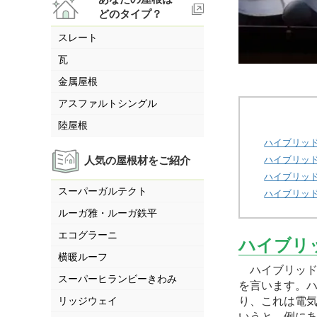
どのタイプ？
スレート
瓦
金属屋根
アスファルトシングル
陸屋根
ハイブリッ
人気の屋根材をご紹介
ハイブリッ
ハイブリッド
スーパーガルテクト
ハイブリッ
ルーガ雅・ルーガ鉄平
エコグラーニ
ハイブリ
横暖ルーフ
ハイブリッド
スーパーヒランビーきわみ
を言います。
リッジウェイ
り、これは電
いうと、例に