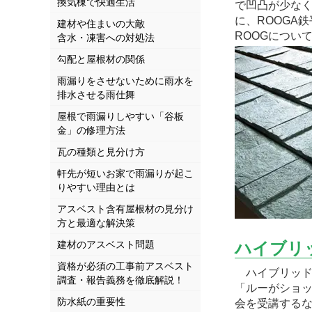
換気棟で快適生活
で凹凸が少な
に、ROOGA
建材や住まいの大敵
ROOGについ
含水・凍害への対処法
勾配と屋根材の関係
雨漏りをさせないために雨水を
排水させる雨仕舞
屋根で雨漏りしやすい「谷板
金」の修理方法
瓦の種類と見分け方
軒先が短いお家で雨漏りが起こ
りやすい理由とは
アスベスト含有屋根材の見分け
方と最適な解決策
建材のアスベスト問題
ハイブリ
資格が必須の工事前アスベスト
ハイブリッド
調査・報告義務を徹底解説！
「ルーがショッ
防水紙の重要性
会を受講する