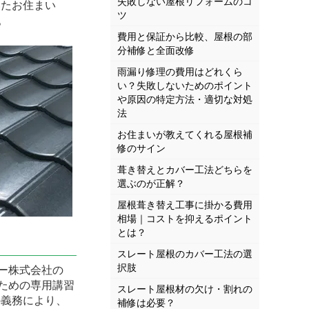
失敗しない屋根リフォームのコ
いたお住まい
ツ
。
費用と保証から比較、屋根の部
分補修と全面改修
雨漏り修理の費用はどれくら
い？失敗しないためのポイント
や原因の特定方法・適切な対処
法
お住まいが教えてくれる屋根補
修のサイン
葺き替えとカバー工法どちらを
選ぶのが正解？
屋根葺き替え工事に掛かる費用
相場｜コストを抑えるポイント
とは？
スレート屋根のカバー工法の選
択肢
ー株式会社の
ための専用講習
スレート屋根材の欠け・割れの
の義務により、
補修は必要？