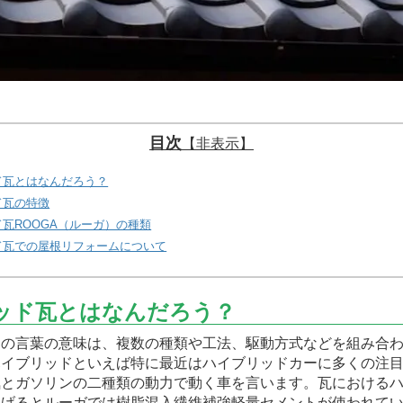
目次
【非表示】
ド瓦とはなんだろう？
ド瓦の特徴
瓦ROOGA（ルーガ）の種類
ド瓦での屋根リフォームについて
ッド瓦とはなんだろう？
の言葉の意味は、複数の種類や工法、駆動方式などを組み合わ
ハイブリッドといえば特に最近はハイブリッドカーに多くの注
気とガソリンの二種類の動力で動く車を言います。瓦における
あげるとルーガでは樹脂混入繊維補強軽量セメントが使われて