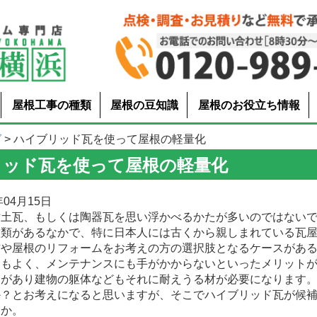
屋根工事の種類
屋根の豆知識
屋根のお役立ち情報
グ
> ハイブリッド瓦を使って屋根の軽量化
リッド瓦を使って屋根の軽量化
04月15日
土瓦、もしくは陶器瓦を思い浮かべるかたが多いのではないで
種類があるなかで、特に日本人には古くから親しまれている瓦
方や屋根のリフォームをお考えの方の選択肢となるケースがあ
えもよく、メンテナンスにも手がかからないといったメリット
さがあり建物の躯体などもそれに耐えうる材が必要になります
か？とお考えになると思いますが、そこでハイブリッド瓦が候
うか。