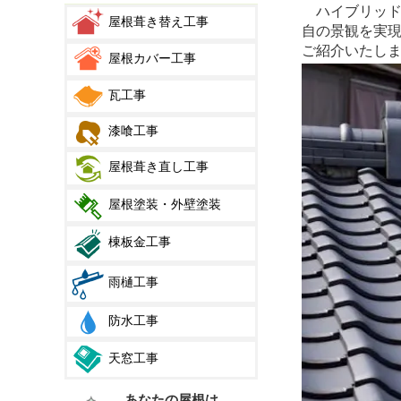
ハイブリッド
屋根葺き替え工事
自の景観を実
ご紹介いたし
屋根カバー工事
瓦工事
漆喰工事
屋根葺き直し工事
屋根塗装・外壁塗装
棟板金工事
雨樋工事
防水工事
天窓工事
あなたの屋根は