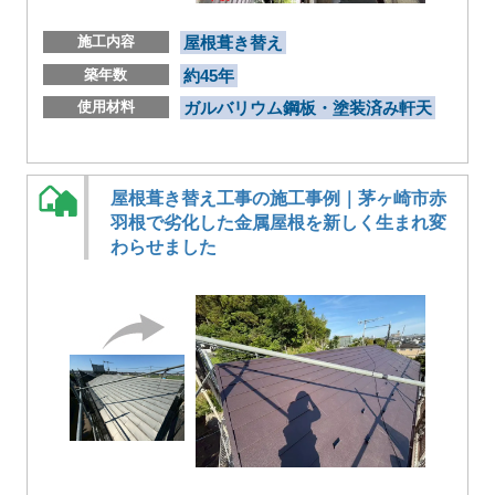
施工内容
屋根葺き替え
築年数
約45年
使用材料
ガルバリウム鋼板・塗装済み軒天
屋根葺き替え工事の施工事例｜茅ヶ崎市赤
羽根で劣化した金属屋根を新しく生まれ変
わらせました