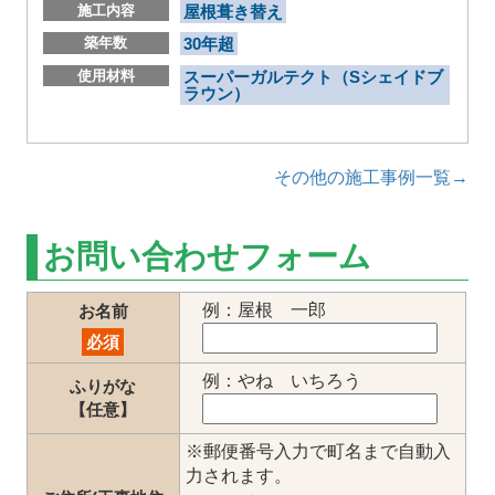
施工内容
屋根葺き替え
築年数
30年超
使用材料
スーパーガルテクト（Sシェイドブ
ラウン）
その他の施工事例一覧→
お問い合わせフォーム
例：屋根 一郎
お名前
必須
例：やね いちろう
ふりがな
【任意】
※郵便番号入力で町名まで自動入
力されます。