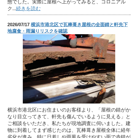
態でした。実際に屋根へ上がってみると、コロニアル
ク...
続きを読む
2026/07/17
横浜市港北区で瓦棒葺き屋根の全面錆と軒先下
地腐食・雨漏りリスクを確認
横浜市港北区にお住まいのお客様より、「屋根の錆がか
なり目立ってきて、軒先も傷んでいるように見える」と
ご相談をいただき、私たちが現地調査に伺いました。建
物に到着してまず感じたのは、瓦棒葺き屋根全体に経年
劣化が進み、特に日差しや雨風を受けやすい面で赤錆が