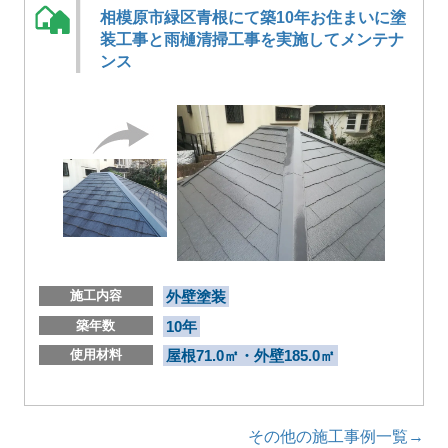
相模原市緑区青根にて築10年お住まいに塗
装工事と雨樋清掃工事を実施してメンテナ
ンス
施工内容
外壁塗装
築年数
10年
使用材料
屋根71.0㎡・外壁185.0㎡
その他の施工事例一覧→