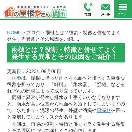
HOME
>
ブログ
> 雨樋とは？役割・特徴と併せてよく
発生する異常とその原因をご紹.....
雨樋とは？役割・特徴と併せてよく
発生する異常とその原因をご紹介！
更新日：2023年09月06日
雨樋
は、屋根に降った雨水を地面へと排水する重要な
役割を担っており、「軒樋」「集水器」「竪樋」などそ
れぞれの部材によって成り立っています。
雨樋に異常が発生し排水が上手くいかなくなります
と、雨水が高い位置から地面へと落下してしまいますの
で、水たまり・泥濘の発生、外壁の汚損や
雨漏り
被害へ
と発展してしまうリスクがあります。
今回は、雨樋の役割・特徴と併せて良く発生する異常
とその原因について詳しくご紹介致します。