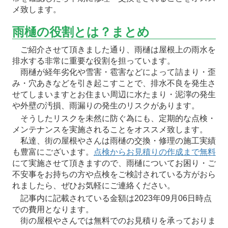
メ致します。
雨樋の役割とは？まとめ
ご紹介させて頂きました通り、雨樋は屋根上の雨水を
排水する非常に重要な役割を担っています。
雨樋が経年劣化や雪害・雹害などによって詰まり・歪
み・穴あきなどを引き起こすことで、排水不良を発生さ
せてしまいますとお住まい周辺に水たまり・泥濘の発生
や外壁の汚損、雨漏りの発生のリスクがあります。
そうしたリスクを未然に防ぐ為にも、定期的な点検・
メンテナンスを実施されることをオススメ致します。
私達、街の屋根やさんは雨樋の交換・修理の施工実績
も豊富にございます。
点検からお見積りの作成まで無料
にて実施させて頂きますので、雨樋についてお困り・ご
不安事をお持ちの方や点検をご検討されている方がおら
れましたら、ぜひお気軽にご連絡ください。
記事内に記載されている金額は2023年09月06日時点
での費用となります。
街の屋根やさんでは無料でのお見積りを承っておりま