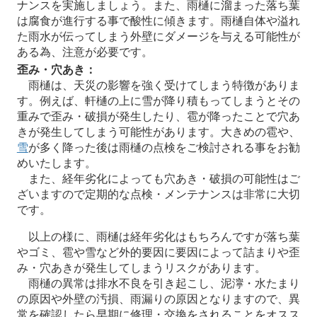
ナンスを実施しましょう。また、雨樋に溜まった落ち葉
は腐食が進行する事で酸性に傾きます。雨樋自体や溢れ
た雨水が伝ってしまう外壁にダメージを与える可能性が
ある為、注意が必要です。
歪み・穴あき：
雨樋は、天災の影響を強く受けてしまう特徴がありま
す。例えば、軒樋の上に雪が降り積もってしまうとその
重みで歪み・破損が発生したり、雹が降ったことで穴あ
きが発生してしまう可能性があります。大きめの雹や、
雪
が多く降った後は雨樋の点検をご検討される事をお勧
めいたします。
また、経年劣化によっても穴あき・破損の可能性はご
ざいますので定期的な点検・メンテナンスは非常に大切
です。
以上の様に、雨樋は経年劣化はもちろんですが落ち葉
やゴミ、雹や雪など外的要因に要因によって詰まりや歪
み・穴あきが発生してしまうリスクがあります。
雨樋の異常は排水不良を引き起こし、泥濘・水たまり
の原因や外壁の汚損、雨漏りの原因となりますので、異
常を確認したら早期に修理・交換をされることをオスス