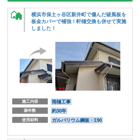
横浜市保土ヶ谷区新井町で傷んだ破風板を
板金カバーで補強！軒樋交換も併せて実施
しました！
施工内容
雨樋工事
築年数
約30年
使用材料
ガルバリウム鋼板・Σ90