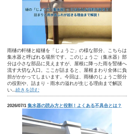
雨樋の軒樋と縦樋を「じょうご」の様な部分、こちらは
集水器と呼ばれる場所です。このじょうご（集水器）部
分は小さな部品に見えますが、屋根に降った雨を竪樋へ
流す大切な入口。ここが詰まると、屋根まわり全体に負
担がかかってしまいます。今回は、雨樋のじょうご部分
の役割や、詰まり・雨水の溢れが生じる理由まで解説
い...
続きを読む
2026/07/1
集水器の読み方と役割！よくある不具合とは？