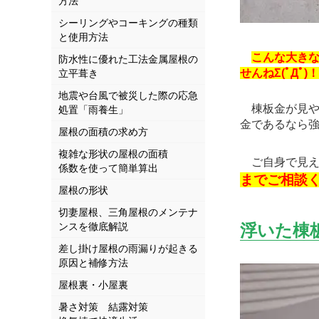
方法
シーリングやコーキングの種類
と使用方法
こんな大き
防水性に優れた工法金属屋根の
せんねΣ(ﾟДﾟ)
立平葺き
地震や台風で被災した際の応急
棟板金が見や
処置「雨養生」
金であるなら
屋根の面積の求め方
複雑な形状の屋根の面積
ご自身で見え
係数を使って簡単算出
までご相談くだ
屋根の形状
切妻屋根、三角屋根のメンテナ
ンスを徹底解説
浮いた棟
差し掛け屋根の雨漏りが起きる
原因と補修方法
屋根裏・小屋裏
暑さ対策 結露対策