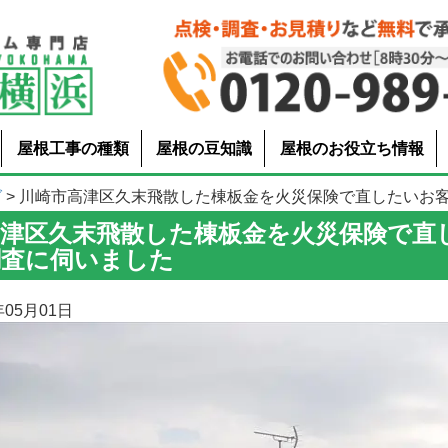
屋根工事の種類
屋根の豆知識
屋根のお役立ち情報
グ
> 川崎市高津区久末飛散した棟板金を火災保険で直したいお客様の
高津区久末飛散した棟板金を火災保険で直
調査に伺いました
05月01日