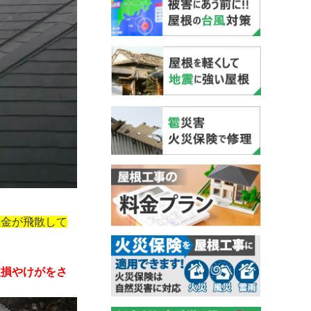
板金が飛散して
破損やけがをさ