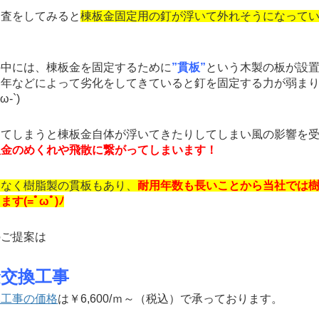
査をしてみると
棟板金固定用の釘が浮いて外れそうになって
中には、棟板金を固定するために
”貫板”
という木製の板が設
経年などによって劣化をしてきていると釘を固定する力が弱ま
-`)
てしまうと棟板金自体が浮いてきたりしてしまい風の影響を受
板金のめくれや飛散に繋がってしまいます！
はなく樹脂製の貫板もあり、
耐用年数も長いことから当社では
す(=ﾟωﾟ)ﾉ
ご提案は
金交換工事
換工事の価格
は￥6,600/ｍ～（税込）で承っております。