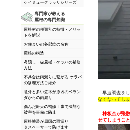
ケイミューグラッサシリーズ
専門家が教える
屋根の専門知識
屋根材の種類別の特徴・メリッ
トを解説
お住まいの各部位の名称
屋根の構造
鼻隠し・破風板・ケラバの補修
方法
不具合は雨漏りに繋がる!ケラバ
の修理方法ご紹介
意外と多い笠木が原因のベラン
早速調査をし
ダからの雨漏り
なくなってし
傷んだ軒天の補修工事で深刻な
被害を事前に防止
棟板金が飛
せてしまうことも
屋根塗装が原因の雨漏り
タスペーサーで防げます