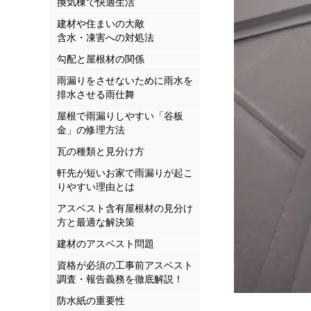
換気棟で快適生活
建材や住まいの大敵
含水・凍害への対処法
勾配と屋根材の関係
雨漏りをさせないために雨水を
排水させる雨仕舞
屋根で雨漏りしやすい「谷板
金」の修理方法
瓦の種類と見分け方
軒先が短いお家で雨漏りが起こ
りやすい理由とは
アスベスト含有屋根材の見分け
方と最適な解決策
建材のアスベスト問題
資格が必須の工事前アスベスト
調査・報告義務を徹底解説！
防水紙の重要性