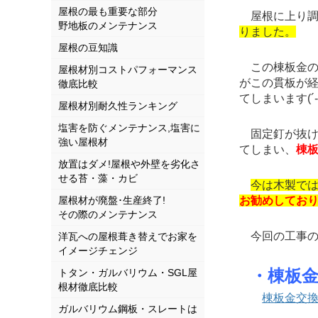
屋根の最も重要な部分
屋根に上り調
野地板のメンテナンス
りました。
屋根の豆知識
この棟板金の
屋根材別コストパフォーマンス
がこの貫板が
徹底比較
てしまいます(´-ω
屋根材別耐久性ランキング
塩害を防ぐメンテナンス,塩害に
固定釘が抜け
強い屋根材
てしまい、
棟
放置はダメ!屋根や外壁を劣化さ
せる苔・藻・カビ
今は木製で
屋根材が廃盤･生産終了!
お勧めしておりま
その際のメンテナンス
今回の工事の
洋瓦への屋根葺き替えでお家を
イメージチェンジ
・棟板
トタン・ガルバリウム・SGL屋
根材徹底比較
棟板金交
ガルバリウム鋼板・スレートは