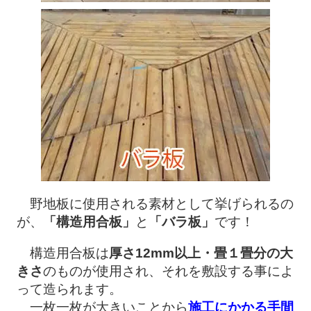
野地板に使用される素材として挙げられるの
が、
「構造用合板」
と
「バラ板」
です！
構造用合板は
厚さ12mm以上・畳１畳分の大
きさ
のものが使用され、それを敷設する事によ
って造られます。
一枚一枚が大きいことから
施工にかかる手間