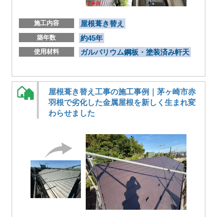
施工内容
屋根葺き替え
築年数
約45年
使用材料
ガルバリウム鋼板・塗装済み軒天
屋根葺き替え工事の施工事例｜茅ヶ崎市赤
羽根で劣化した金属屋根を新しく生まれ変
わらせました