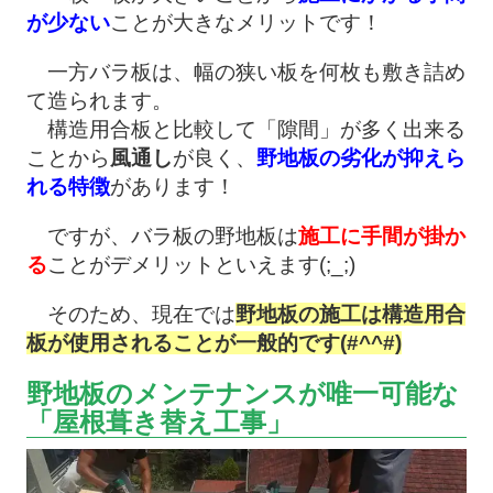
が少ない
ことが大きなメリットです！
一方バラ板は、幅の狭い板を何枚も敷き詰め
て造られます。
構造用合板と比較して「隙間」が多く出来る
ことから
風通し
が良く、
野地板の劣化が抑えら
れる特徴
があります！
ですが、バラ板の野地板は
施工に手間が掛か
る
ことがデメリットといえます(;_;)
そのため、現在では
野地板の施工は構造用合
板が使用されることが一般的です(#^^#)
野地板のメンテナンスが唯一可能な
「屋根葺き替え工事」