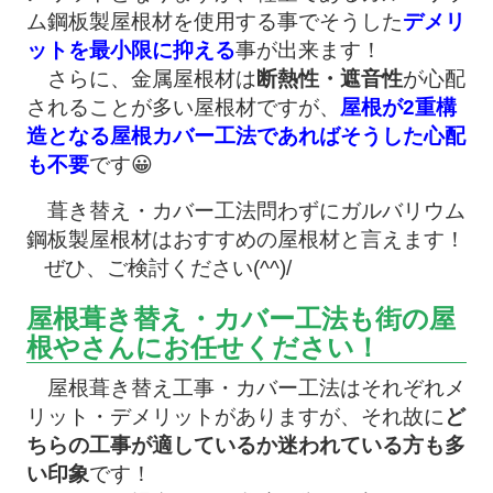
ム鋼板製屋根材を使用する事でそうした
デメリ
ットを最小限に抑える
事が出来ます！
さらに、金属屋根材は
断熱性・遮音性
が心配
されることが多い屋根材ですが、
屋根が2重構
造となる屋根カバー工法であればそうした心配
も不要
です😀
葺き替え・カバー工法問わずにガルバリウム
鋼板製屋根材はおすすめの屋根材と言えます！
ぜひ、ご検討ください(^^)/
屋根葺き替え・カバー工法も街の屋
根やさんにお任せください！
屋根葺き替え工事・カバー工法はそれぞれメ
リット・デメリットがありますが、それ故に
ど
ちらの工事が適しているか迷われている方も多
い印象
です！