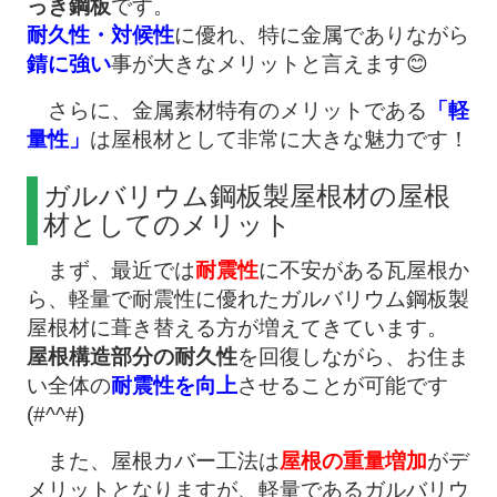
っき鋼板
です。
耐久性・対候性
に優れ、特に金属でありながら
錆に強い
事が大きなメリットと言えます😊
さらに、金属素材特有のメリットである
「軽
量性」
は屋根材として非常に大きな魅力です！
ガルバリウム鋼板製屋根材の屋根
材としてのメリット
まず、最近では
耐震性
に不安がある瓦屋根か
ら、軽量で耐震性に優れたガルバリウム鋼板製
屋根材に葺き替える方が増えてきています。
屋根構造部分の耐久性
を回復しながら、お住ま
い全体の
耐震性を向上
させることが可能です
(#^^#)
また、屋根カバー工法は
屋根の重量増加
がデ
メリットとなりますが、軽量であるガルバリウ