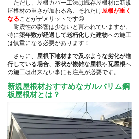
ただし、屋根カバー工法は既存屋根材に新規
屋根材の重さが加わる為、それだけ
屋根が重く
なる
ことがデメリットです😥
耐震性の影響は少ないと言われていますが、
特に
築年数が経過して老朽化した建物
への施工
は慎重になる必要があります！
さらに、
屋根下地材まで及ぶような劣化が進
行している場合
、
形状が複雑な屋根
や
瓦屋根
へ
の施工は出来ない事にも注意が必要です。
新規屋根材おすすめなガルバリム鋼
板屋根材とは？