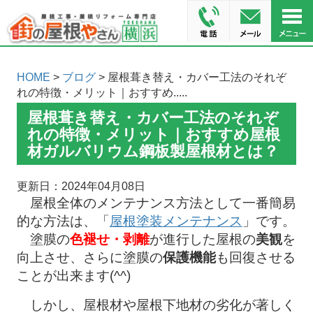
HOME
>
ブログ
> 屋根葺き替え・カバー工法のそれぞ
れの特徴・メリット｜おすすめ.....
屋根葺き替え・カバー工法のそれぞ
れの特徴・メリット｜おすすめ屋根
材ガルバリウム鋼板製屋根材とは？
更新日：2024年04月08日
屋根全体のメンテナンス方法として一番簡易
的な方法は、「
屋根塗装メンテナンス
」です。
塗膜の
色褪せ・剥離
が進行した屋根の
美観
を
向上させ、さらに塗膜の
保護機能
も回復させる
ことが出来ます(^^)
しかし、屋根材や屋根下地材の劣化が著しく