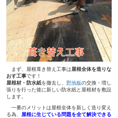
まず、屋根葺き替え工事は
屋根全体
を造りな
おす工事
です！
屋根材・防水紙
を撤去し、
野地板
の交換・増し
張りを行った後に新しい防水紙と屋根材を敷設
します。
一番のメリットは屋根全体を新しく造り変え
る為、
屋根に生じている問題を全て解決できる