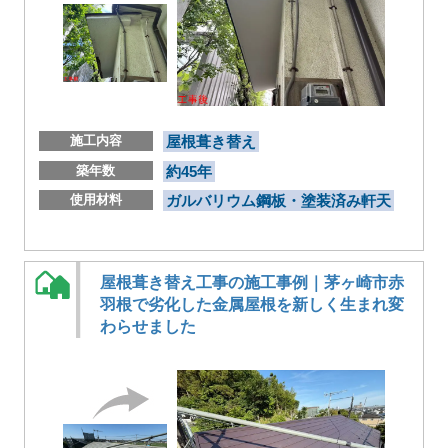
施工内容
屋根葺き替え
築年数
約45年
使用材料
ガルバリウム鋼板・塗装済み軒天
屋根葺き替え工事の施工事例｜茅ヶ崎市赤
羽根で劣化した金属屋根を新しく生まれ変
わらせました