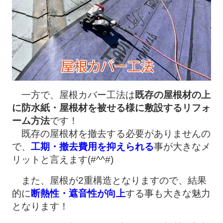
一方で、屋根カバー工法は
既存の屋根材の上
に防水紙・屋根材を被せる様に敷設するリフォ
ーム方法
です！
既存の屋根材を撤去する必要がありませんの
で、
工期・撤去費用を抑えられる
事が大きなメ
リットと言えます(#^^#)
また、屋根が2重構造となりますので、結果
的に
断熱性・遮音性が向上
する事も大きな魅力
となります！