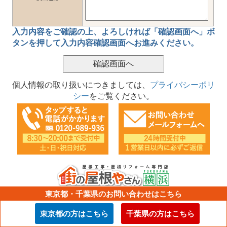
入力内容をご確認の上、
よろしければ「確認画面へ」ボ
タン
を押して
入力内容確認画面
へお進みください。
個人情報の取り扱いにつきましては、
プライバシーポリ
シー
をご覧ください。
株式会社 シェアテック【横浜支店】
東京都・千葉県のお問い合わせはこちら
神奈川県横浜市港北区新横浜3-2-6VORT 新横浜 ２F
東京都の方はこちら
千葉県の方はこちら
TEL：0120-989-936
E-mail：info@sharetech.co.jp