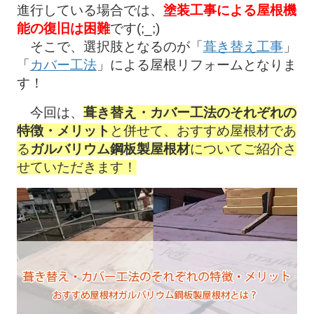
進行している場合では、
塗装工事による屋根機
能の復旧は困難
です(;_;)
そこで、選択肢となるのが「
葺き替え工事
」
「
カバー工法
」による屋根リフォームとなりま
す！
今回は、
葺き替え・カバー工法のそれぞれの
特徴・メリット
と併せて、おすすめ屋根材であ
る
ガルバリウム鋼板製屋根材
についてご紹介さ
せていただきます！