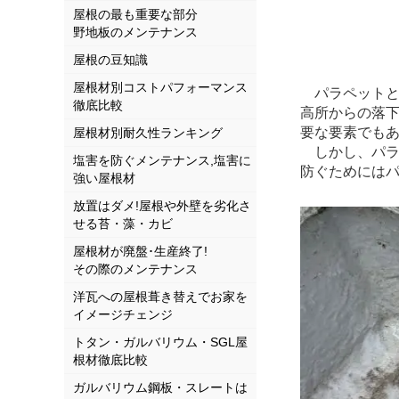
屋根の最も重要な部分
野地板のメンテナンス
屋根の豆知識
屋根材別コストパフォーマンス
パラペットと
徹底比較
高所からの落
要な要素でも
屋根材別耐久性ランキング
しかし、パラ
塩害を防ぐメンテナンス,塩害に
防ぐためには
強い屋根材
放置はダメ!屋根や外壁を劣化さ
せる苔・藻・カビ
屋根材が廃盤･生産終了!
その際のメンテナンス
洋瓦への屋根葺き替えでお家を
イメージチェンジ
トタン・ガルバリウム・SGL屋
根材徹底比較
ガルバリウム鋼板・スレートは