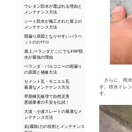
ウレタン防水が選ばれる理由と
メンテナンス方法
シート防水が施工された屋上の
メンテナンス方法
雨漏り原因となりやすいパラペ
ットのﾒﾝﾃﾅﾝｽ
屋上,ベランダどこにでもFRP防
水が最強の理由
ベランダ・バルコニーの雨漏り
の原因と補修方法
さらに、雨水
セメント瓦・モニエル瓦
す。排水ドレ
最適なメンテナンス方法
す。
早期棟瓦修理で自然災害
悪徳業者の不安を払拭！
大波・小波スレートの最適なメ
ンテナンス方法
庇(霧除け)の役割とメンテナンス