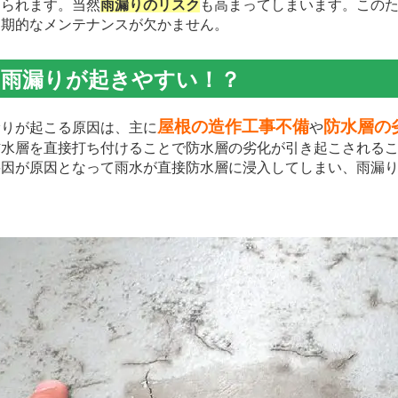
げられます。当然
雨漏りのリスク
も高まってしまいます。この
定期的なメンテナンスが欠かません。
は雨漏りが起きやすい！？
屋根の造作工事不備
防水層の
りが起こる原因は、主に
や
防水層を直接打ち付けることで防水層の劣化が引き起こされる
要因が原因となって雨水が直接防水層に浸入してしまい、雨漏
。