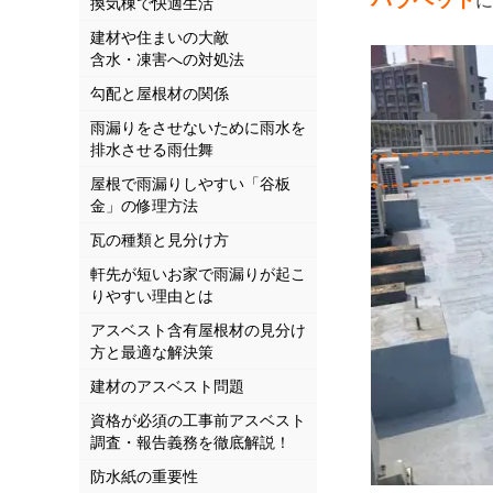
換気棟で快適生活
建材や住まいの大敵
含水・凍害への対処法
勾配と屋根材の関係
雨漏りをさせないために雨水を
排水させる雨仕舞
屋根で雨漏りしやすい「谷板
金」の修理方法
瓦の種類と見分け方
軒先が短いお家で雨漏りが起こ
りやすい理由とは
アスベスト含有屋根材の見分け
方と最適な解決策
建材のアスベスト問題
資格が必須の工事前アスベスト
調査・報告義務を徹底解説！
防水紙の重要性