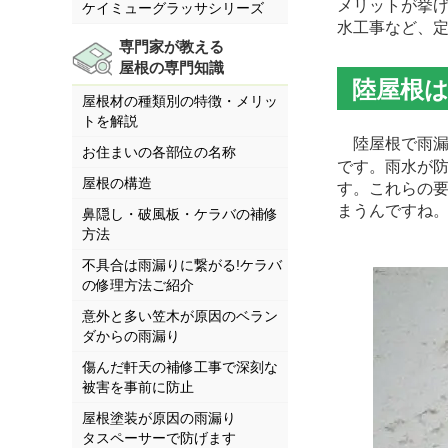
メリットが挙
ケイミューグラッサシリーズ
水工事など、
専門家が教える
屋根の専門知識
陸屋根
屋根材の種類別の特徴・メリッ
トを解説
陸屋根で雨漏
お住まいの各部位の名称
です。雨水が
屋根の構造
す。これらの
まうんですね
鼻隠し・破風板・ケラバの補修
方法
不具合は雨漏りに繋がる!ケラバ
の修理方法ご紹介
意外と多い笠木が原因のベラン
ダからの雨漏り
傷んだ軒天の補修工事で深刻な
被害を事前に防止
屋根塗装が原因の雨漏り
タスペーサーで防げます