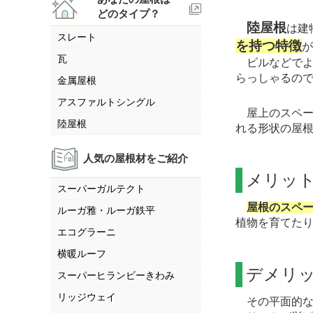
どのタイプ？
陸屋根
は建
スレート
を持つ特徴
瓦
ビルなどでよ
らっしゃるの
金属屋根
アスファルトシングル
屋上のスペー
陸屋根
れる形状の屋根
人気の屋根材をご紹介
メリッ
スーパーガルテクト
屋根のスペ
ルーガ雅・ルーガ鉄平
植物を育てた
エコグラーニ
横暖ルーフ
デメリ
スーパーヒランビーきわみ
リッジウェイ
その平面的な