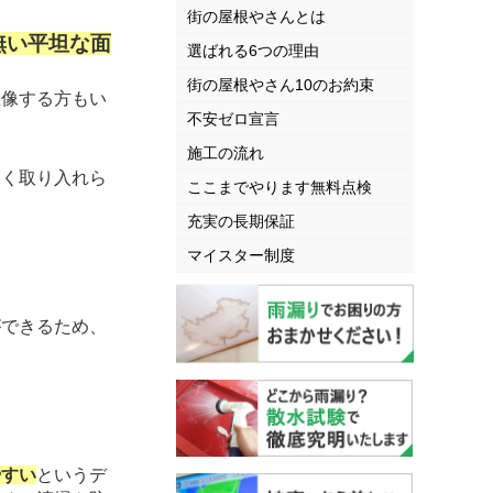
街の屋根やさんとは
無い平坦な面
選ばれる6つの理由
街の屋根やさん10のお約束
像する方もい
不安ゼロ宣言
施工の流れ
く取り入れら
ここまでやります無料点検
充実の長期保証
マイスター制度
ができるため、
やすい
というデ