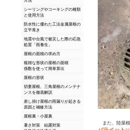
方法
シーリングやコーキングの種類
と使用方法
防水性に優れた工法金属屋根の
立平葺き
地震や台風で被災した際の応急
処置「雨養生」
屋根の面積の求め方
複雑な形状の屋根の面積
係数を使って簡単算出
屋根の形状
切妻屋根、三角屋根のメンテナ
ンスを徹底解説
差し掛け屋根の雨漏りが起きる
原因と補修方法
屋根裏・小屋裏
また、陸屋根
暑さ対策 結露対策
パラペット