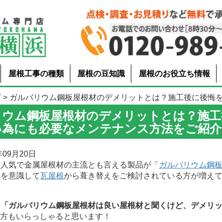
屋根工事の種類
屋根の豆知識
屋根のお役立ち情報
グ
> ガルバリウム鋼板屋根材のデメリットとは？施工後に後悔をしな
リウム鋼板屋根材のデメリットとは？施工
い為にも必要なメンテナンス方法をご紹介
09月20日
人気で金属屋根材の主流とも言える製品が「
ガルバリウム鋼
性を意識して
瓦屋根
から葺き替えをご検討されている方が増え
、
「ガルバリウム鋼板屋根材は良い屋根材と聞くけど、デメリ
う方もいらっしゃると思います！