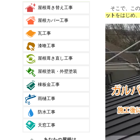
屋根葺き替え工事
そこで、この
ット
をはじめ
屋根カバー工事
瓦工事
漆喰工事
屋根葺き直し工事
屋根塗装・外壁塗装
棟板金工事
雨樋工事
防水工事
天窓工事
あなたの屋根は