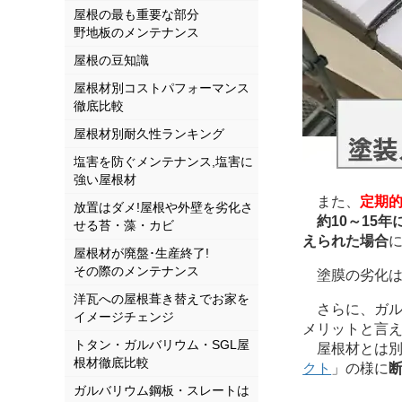
屋根の最も重要な部分
野地板のメンテナンス
屋根の豆知識
屋根材別コストパフォーマンス
徹底比較
屋根材別耐久性ランキング
塩害を防ぐメンテナンス,塩害に
強い屋根材
また、
定期
放置はダメ!屋根や外壁を劣化さ
約10～15年
せる苔・藻・カビ
えられた場合
屋根材が廃盤･生産終了!
その際のメンテナンス
塗膜の劣化は
洋瓦への屋根葺き替えでお家を
さらに、ガル
イメージチェンジ
メリットと言えま
トタン・ガルバリウム・SGL屋
屋根材とは別
根材徹底比較
クト
」の様に
ガルバリウム鋼板・スレートは