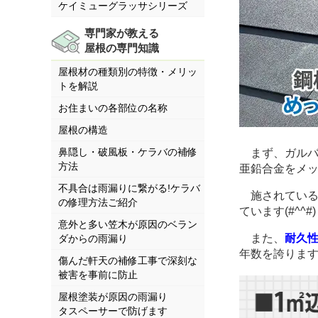
ケイミューグラッサシリーズ
専門家が教える
屋根の専門知識
屋根材の種類別の特徴・メリッ
トを解説
お住まいの各部位の名称
屋根の構造
鼻隠し・破風板・ケラバの補修
まず、ガルバ
方法
亜鉛合金をメ
不具合は雨漏りに繋がる!ケラバ
施されている
の修理方法ご紹介
ています(#^^#)
意外と多い笠木が原因のベラン
また、
耐久
ダからの雨漏り
年数を誇りま
傷んだ軒天の補修工事で深刻な
被害を事前に防止
屋根塗装が原因の雨漏り
タスペーサーで防げます