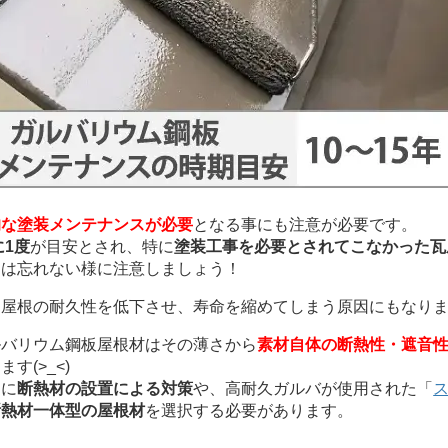
的な塗装メンテナンスが必要
となる事にも注意が必要です。
に1度
が目安とされ、特に
塗装工事を必要とされてこなかった瓦
には忘れない様に注意しましょう！
屋根の耐久性を低下させ、寿命を縮めてしまう原因にもなり
バリウム鋼板屋根材はその薄さから
素材自体の断熱性・遮音
す(>_<)
に
断熱材の設置による対策
や、高耐久ガルバが使用された「
断熱材一体型の屋根材
を選択する必要があります。