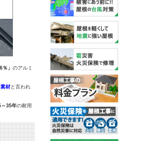
.6％」
のアルミ
い素材
と言われ
5～35年
の耐用