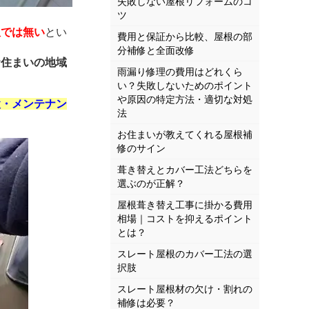
失敗しない屋根リフォームのコ
ツ
訳では無い
とい
費用と保証から比較、屋根の部
分補修と全面改修
お住まいの地域
雨漏り修理の費用はどれくら
い？失敗しないためのポイント
や原因の特定方法・適切な対処
検・メンテナン
法
お住まいが教えてくれる屋根補
修のサイン
葺き替えとカバー工法どちらを
選ぶのが正解？
屋根葺き替え工事に掛かる費用
相場｜コストを抑えるポイント
とは？
スレート屋根のカバー工法の選
択肢
スレート屋根材の欠け・割れの
補修は必要？