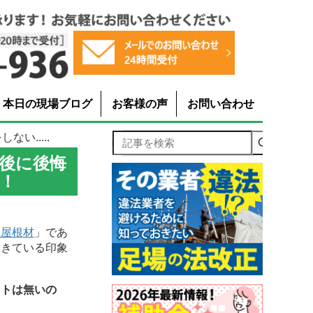
本日の現場ブログ
お客様の声
お問い合わせ
い.....
記事を検索
後に後悔
！
板屋根材
」であ
てきている印象
ットは無いの