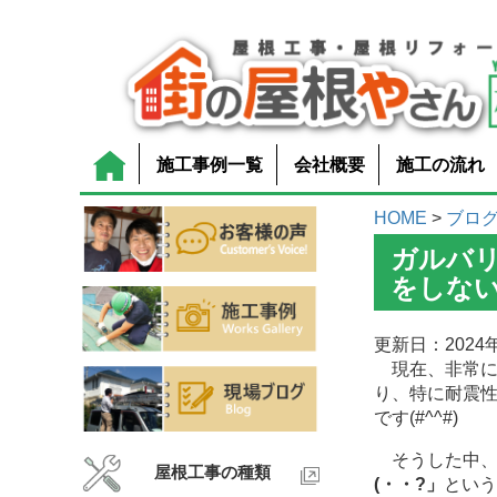
施工事例一覧
会社概要
施工の流れ
HOME
>
ブロ
ガルバ
をしな
更新日：2024年
現在、非常に
り、特に耐震
です(#^^#)
そうした中
屋根工事の種類
(・・?」
とい