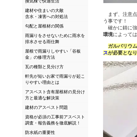
換気棟で快適生活
建材や住まいの大敵
まず、注意点
含水・凍害への対処法
う事です！
勾配と屋根材の関係
確かに錆に強
環境
によっては
雨漏りをさせないために雨水を
排水させる雨仕舞
ガルバリウ
屋根で雨漏りしやすい「谷板
ス
が必要とな
金」の修理方法
瓦の種類と見分け方
軒先が短いお家で雨漏りが起こ
りやすい理由とは
アスベスト含有屋根材の見分け
方と最適な解決策
建材のアスベスト問題
資格が必須の工事前アスベスト
調査・報告義務を徹底解説！
防水紙の重要性