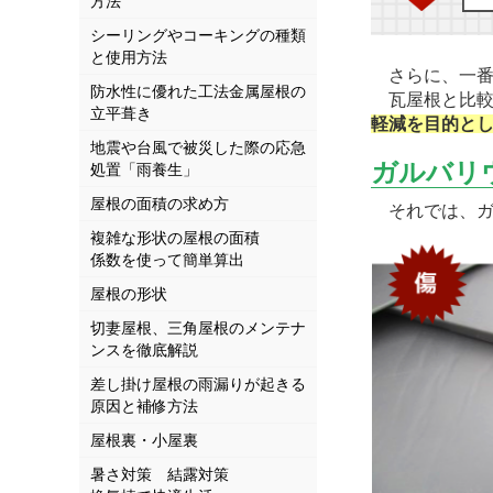
方法
シーリングやコーキングの種類
と使用方法
さらに、一番
防水性に優れた工法金属屋根の
瓦屋根と比較
立平葺き
軽減を目的と
地震や台風で被災した際の応急
ガルバリ
処置「雨養生」
屋根の面積の求め方
それでは、ガ
複雑な形状の屋根の面積
係数を使って簡単算出
屋根の形状
切妻屋根、三角屋根のメンテナ
ンスを徹底解説
差し掛け屋根の雨漏りが起きる
原因と補修方法
屋根裏・小屋裏
暑さ対策 結露対策