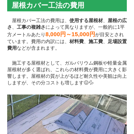
屋根カバー工法の費用
屋根カバー工法の費用は、
使用する屋根材
、
屋根の広
さ
、
工事の複雑さ
によって異なりますが、一般的に1平
8,000円～15,000円
方メートルあたり
が目安とされ
ています。費用の内訳には、
材料費
、
施工費
、
足場設置
費用
などが含まれます。
施工する屋根材として、ガルバリウム鋼板や軽量金属
屋根材が多く選ばれ、これらの材料費が費用に大きく影
響します。屋根材の質が上がるほど耐久性や美観は向上
しますが、その分コストも増します😖💦