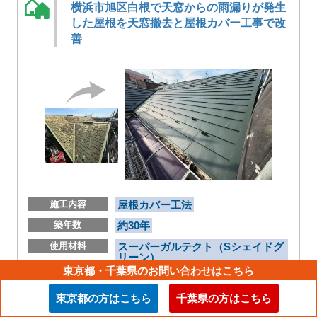
横浜市旭区白根で天窓からの雨漏りが発生
した屋根を天窓撤去と屋根カバー工事で改
善
施工内容
屋根カバー工法
築年数
約30年
使用材料
スーパーガルテクト（Sシェイドグ
リーン）
東京都・千葉県のお問い合わせはこちら
東京都の方はこちら
千葉県の方はこちら
鎌倉市今泉台の屋根カバー工事、天窓撤去