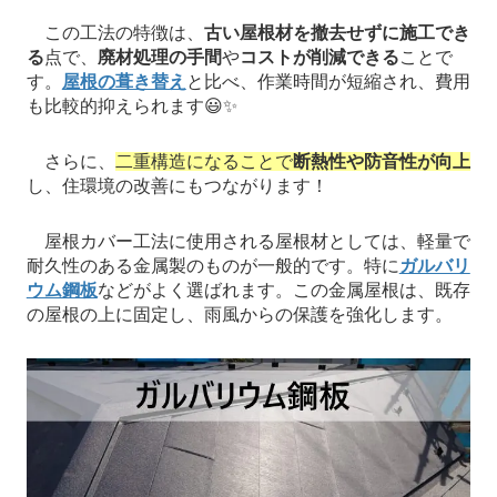
この工法の特徴は、
古い屋根材を撤去せずに施工でき
る
点で、
廃材処理の手間
や
コストが削減できる
ことで
す。
屋根の葺き替え
と比べ、作業時間が短縮され、費用
も比較的抑えられます😃✨
さらに、
二重構造になることで
断熱性や防音性が向上
し、住環境の改善にもつながります！
屋根カバー工法に使用される屋根材としては、軽量で
耐久性のある金属製のものが一般的です。特に
ガルバリ
ウム鋼板
などがよく選ばれます。この金属屋根は、既存
の屋根の上に固定し、雨風からの保護を強化します。