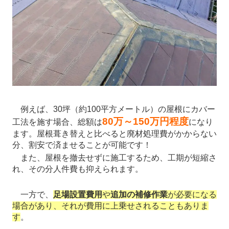
例えば、30坪（約100平方メートル）の屋根にカバー
80万～150万円程度
工法を施す場合、総額は
になり
ます。屋根葺き替えと比べると廃材処理費がかからない
分、割安で済ませることが可能です！
また、屋根を撤去せずに施工するため、工期が短縮さ
れ、その分人件費も抑えられます。
一方で、
足場設置費用
や
追加の補修作業
が必要になる
場合があり、それが費用に上乗せされることもありま
す
。