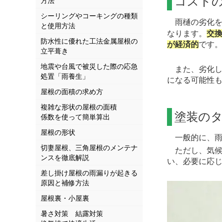
コスト
方法
シーリングやコーキングの種類
雨樋の劣化を
と使用方法
なります。
交
防水性に優れた工法金属屋根の
が経済的
です
立平葺き
地震や台風で被災した際の応急
また、劣化し
処置「雨養生」
になる可能性
屋根の面積の求め方
複雑な形状の屋根の面積
塗装の
係数を使って簡単算出
屋根の形状
一般的に、雨
切妻屋根、三角屋根のメンテナ
ただし、気候
ンスを徹底解説
い、必要に応
差し掛け屋根の雨漏りが起きる
原因と補修方法
屋根裏・小屋裏
暑さ対策 結露対策