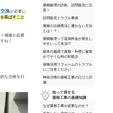
屋根修理の詐欺、訪問販売に注
意！
交換
は
が必要に
命を延ばすこと
訪問販売トラブル事例
屋根の点検商法に遭わない方法
とは！？
々補修が必要
屋根修理って追加料金が発生し
ですね！
やすいって本当!?
樹木の越境で屋根・外壁に被害
がでそうな時の対処法
保険活用リフォームのトラブル
にご注意ください
的な点検を行
神奈川県の屋根工事の口コミ評
価
知って得する
屋根工事の基礎知識
なぜ屋根工事が必要なのか？