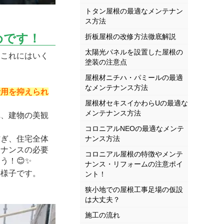
トタン屋根の最適なメンテナン
ス方法
めです！
折板屋根の改修方法徹底解説
太陽光パネルを設置した屋根の
これにはいく
塗装の注意点
屋根材ニチハ・パミールの最適
なメンテナンス方法
費用を抑えられ
屋根材セキスイかわらUの最適な
メンテナンス方法
、建物の美観
コロニアルNEOの最適なメンテ
ぎ、住宅全体
ナンス方法
テナンスの必要
コロニアル屋根の特徴やメンテ
う！😊✨
ナンス・リフォームの注意ポイ
様子です。
ント！
狭小地での屋根工事足場の仮設
は大丈夫？
施工の流れ