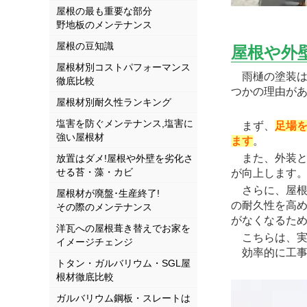
屋根の最も重要な部分
野地板のメンテナンス
屋根の豆知識
屋根や外
屋根材別コストパフォーマンス
雨樋の塗装は
徹底比較
つかの理由が
屋根材別耐久性ランキング
塩害を防ぐメンテナンス,塩害に
まず、
足場
強い屋根材
ます
。
また、外装と
放置はダメ!屋根や外壁を劣化さ
せる苔・藻・カビ
が向上します
さらに、屋根
屋根材が廃盤･生産終了!
の耐久性を高
その際のメンテナンス
がなくなるため
洋瓦への屋根葺き替えでお家を
こちらは、実
イメージチェンジ
効率的に工事
トタン・ガルバリウム・SGL屋
根材徹底比較
ガルバリウム鋼板・スレートは