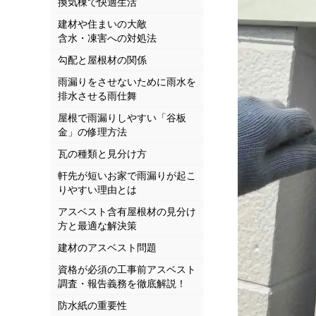
換気棟で快適生活
建材や住まいの大敵
含水・凍害への対処法
勾配と屋根材の関係
雨漏りをさせないために雨水を
排水させる雨仕舞
屋根で雨漏りしやすい「谷板
金」の修理方法
瓦の種類と見分け方
軒先が短いお家で雨漏りが起こ
りやすい理由とは
アスベスト含有屋根材の見分け
方と最適な解決策
建材のアスベスト問題
資格が必須の工事前アスベスト
調査・報告義務を徹底解説！
防水紙の重要性