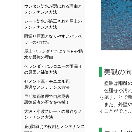
ウレタン防水が選ばれる理由と
メンテナンス方法
シート防水が施工された屋上の
メンテナンス方法
雨漏り原因となりやすいパラペ
ットのﾒﾝﾃﾅﾝｽ
屋上,ベランダどこにでもFRP防
水が最強の理由
ベランダ・バルコニーの雨漏り
美観の
の原因と補修方法
セメント瓦・モニエル瓦
塗装は
雨樋
最適なメンテナンス方法
色褪せや汚れ
早期棟瓦修理で自然災害
を施すことで
悪徳業者の不安を払拭！
また、外壁や
すことができ
大波・小波スレートの最適なメ
ンテナンス方法
庇(霧除け)の役割とメンテナンス