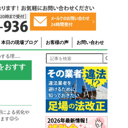
本日の現場ブログ
お客様の声
お問い合わせ
理.....
記事を検索
をおすす
用による劣化や
す😖💦