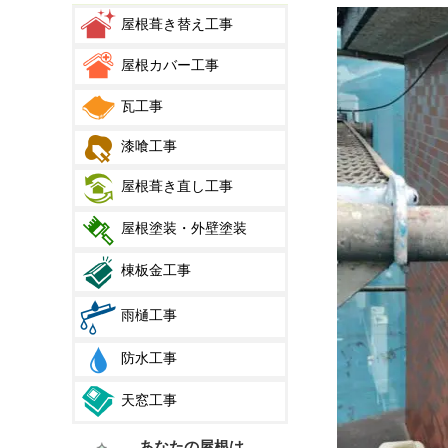
屋根葺き替え工事
屋根カバー工事
瓦工事
漆喰工事
屋根葺き直し工事
屋根塗装・外壁塗装
棟板金工事
雨樋工事
防水工事
天窓工事
あなたの屋根は