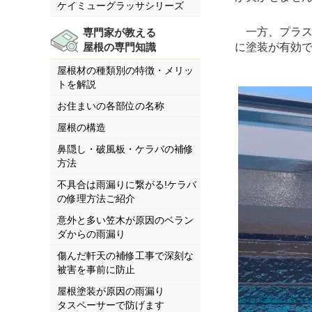
ケイミューグラッサシリーズ
一方、プラス
専門家が教える
に塗装が有効
屋根の専門知識
屋根材の種類別の特徴・メリッ
トを解説
お住まいの各部位の名称
屋根の構造
鼻隠し・破風板・ケラバの補修
方法
不具合は雨漏りに繋がる!ケラバ
の修理方法ご紹介
意外と多い笠木が原因のベラン
ダからの雨漏り
傷んだ軒天の補修工事で深刻な
被害を事前に防止
屋根塗装が原因の雨漏り
タスペーサーで防げます