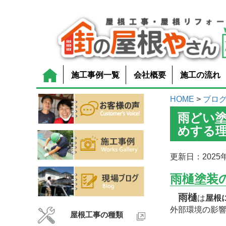
施工事例一覧
会社概要
施工の流れ
HOME
>
ブロ
雨どい
めする
更新日：2025年
雨樋塗装
雨樋
は
屋根
外部環境の影響
屋根工事の種類