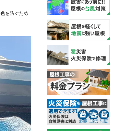
変色
を防ぐため