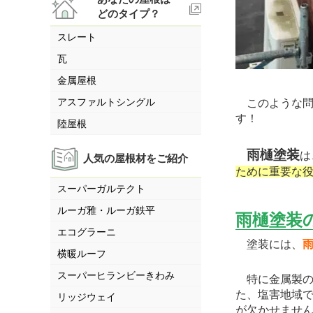
どのタイプ？
スレート
瓦
金属屋根
アスファルトシングル
このような問
す！
陸屋根
雨樋塗装
は
人気の屋根材をご紹介
ために重要な
スーパーガルテクト
ルーガ雅・ルーガ鉄平
雨樋塗装
エコグラーニ
塗装には、
横暖ルーフ
スーパーヒランビーきわみ
特に金属製の
た、塩害地域
リッジウェイ
が欠かせませ