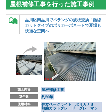
屋根補修工事を行った施工事例
品川区南品川でベランダの波板交換！熱線
カットタイプのポリカーボネートで夏場も
快適な空間へ
施工内容
屋根補修工事
築年数
約50年
使用材料
住友ベークライト ポリカナミ
熱線カットグレード グレーマッ
ト