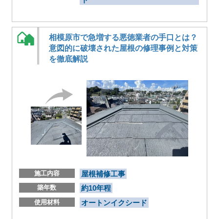
相模原市で急増する悪徳業者の手口とは？
意図的に破壊された屋根の修理事例と対策
を徹底解説
施工内容
屋根補修工事
築年数
約10年程
使用材料
オートンイクシード