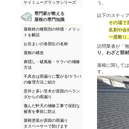
ケイミューグラッサシリーズ
う。
専門家が教える
以下のステッ
屋根の専門知識
その場で
屋根材の種類別の特徴・メリッ
名刺や会
トを解説
一度断り
お住まいの各部位の名称
訪問業者が「
り、わざと部
屋根の構造
鼻隠し・破風板・ケラバの補修
屋根に関して
方法
す。
不具合は雨漏りに繋がる!ケラバ
の修理方法ご紹介
意外と多い笠木が原因のベラン
ダからの雨漏り
傷んだ軒天の補修工事で深刻な
被害を事前に防止
屋根塗装が原因の雨漏り
タスペーサーで防げます