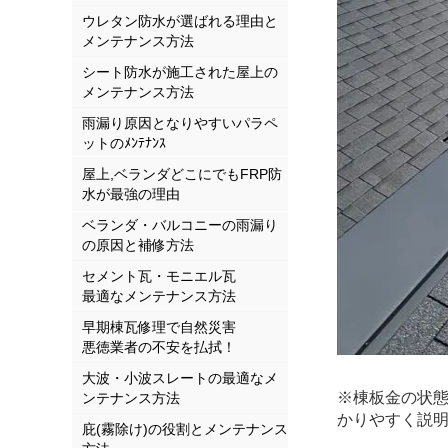
ウレタン防水が選ばれる理由と
メンテナンス方法
シート防水が施工された屋上の
メンテナンス方法
雨漏り原因となりやすいパラペ
ットのﾒﾝﾃﾅﾝｽ
屋上,ベランダどこにでもFRP防
水が最強の理由
ベランダ・バルコニーの雨漏り
の原因と補修方法
セメント瓦・モニエル瓦
最適なメンテナンス方法
早期棟瓦修理で自然災害
悪徳業者の不安を払拭！
大波・小波スレートの最適なメ
※棟板金の状
ンテナンス方法
かりやすく説
庇(霧除け)の役割とメンテナンス