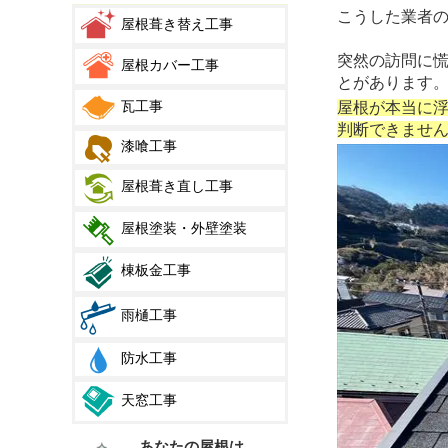
こうした業者
屋根葺き替え工事
突然の訪問に
屋根カバー工事
とがあります
瓦工事
屋根が本当に
判断できませ
漆喰工事
屋根葺き直し工事
屋根塗装・外壁塗装
棟板金工事
雨樋工事
防水工事
天窓工事
あなたの屋根は