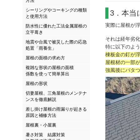
方法
シーリングやコーキングの種類
3．本当
と使用方法
実際に屋根が
防水性に優れた工法金属屋根の
立平葺き
それは経年劣
地震や台風で被災した際の応急
特に以下のよ
処置「雨養生」
棟板金の釘が
屋根の面積の求め方
屋根材の一部
複雑な形状の屋根の面積
強風後にバタ
係数を使って簡単算出
屋根の形状
切妻屋根、三角屋根のメンテナ
ンスを徹底解説
差し掛け屋根の雨漏りが起きる
原因と補修方法
屋根裏・小屋裏
暑さ対策 結露対策