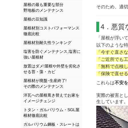
屋根の最も重要な部分
そのため、適
野地板のメンテナンス
屋根の豆知識
4．悪質
屋根材別コストパフォーマンス
徹底比較
「屋根が浮い
屋根材別耐久性ランキング
以下のような
塩害を防ぐメンテナンス,塩害に
「今すぐ直さ
強い屋根材
「ご近所でも
放置はダメ!屋根や外壁を劣化さ
「無料で点検
せる苔・藻・カビ
「保険で直せ
屋根材が廃盤･生産終了!
これらは
不安
その際のメンテナンス
洋瓦への屋根葺き替えでお家を
実際の被害と
イメージチェンジ
生しています
トタン・ガルバリウム・SGL屋
根材徹底比較
ガルバリウム鋼板・スレートは