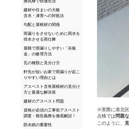
換気棟で快適生活
建材や住まいの大敵
含水・凍害への対処法
勾配と屋根材の関係
雨漏りをさせないために雨水を
排水させる雨仕舞
屋根で雨漏りしやすい「谷板
金」の修理方法
瓦の種類と見分け方
軒先が短いお家で雨漏りが起こ
りやすい理由とは
アスベスト含有屋根材の見分け
方と最適な解決策
建材のアスベスト問題
※実際に港北
資格が必須の工事前アスベスト
調査・報告義務を徹底解説！
点検では
問題
このように、
防水紙の重要性