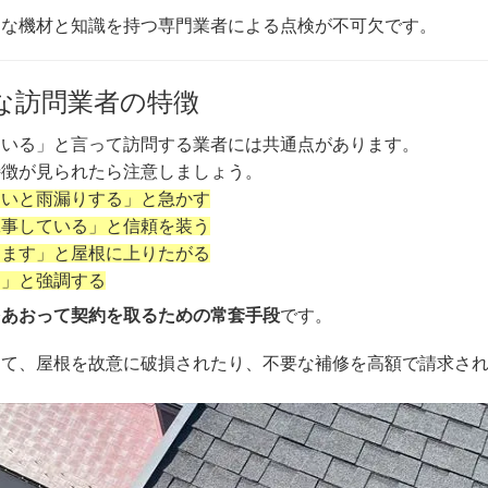
切な機材と知識を持つ専門業者による点検が不可欠です。
な訪問業者の特徴
ている」と言って訪問する業者には共通点があります。
特徴が見られたら注意しましょう。
ないと雨漏りする」と急かす
工事している」と信頼を装う
します」と屋根に上りたがる
る」と強調する
をあおって契約を取るための常套手段
です。
して、屋根を故意に破損されたり、不要な補修を高額で請求さ
。