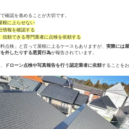
プで確認を進めることが大切です。
屋根に上らせない
社情報を確認する
、信頼できる専門業者に点検を依頼する
無料点検」と言って屋根に上るケースもありますが、
実際には
材を外したりする悪質行為
が報告されています。
は、
ドローン点検や写真報告を行う認定業者に依頼
することを