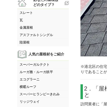
どのタイプ？
スレート
瓦
金属屋根
アスファルトシングル
陸屋根
人気の屋根材をご紹介
スーパーガルテクト
※港北区の住
りであること
ルーガ雅・ルーガ鉄平
エコグラーニ
横暖ルーフ
2．「
と
スーパーヒランビーきわみ
リッジウェイ
訪問業者に「