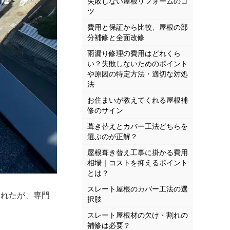
失敗しない屋根リフォームのコ
ツ
費用と保証から比較、屋根の部
分補修と全面改修
雨漏り修理の費用はどれくら
い？失敗しないためのポイント
や原因の特定方法・適切な対処
法
お住まいが教えてくれる屋根補
修のサイン
葺き替えとカバー工法どちらを
選ぶのが正解？
屋根葺き替え工事に掛かる費用
相場｜コストを抑えるポイント
とは？
スレート屋根のカバー工法の選
されたが、専門
択肢
スレート屋根材の欠け・割れの
補修は必要？