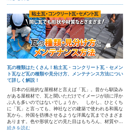
瓦の種類はたくさん！粘土瓦・コンクリート瓦・セメン
ト瓦など瓦の種類や見分け方、メンテナンス方法につい
て詳しく解説！
日本の伝統的な屋根材と言えば「瓦」。昔から馴染み
がある屋根材で、瓦と聞いただけでイメージが頭に浮か
ぶ人も多いのではないでしょうか。 しかし、ひとくち
に「瓦」と言っても、神社などの建築で使われる和風な
瓦から、外国を彷彿させるような洋風な瓦までさまざま
あります。色や形状などの見た目はもちろん、材質や…
続きを読む