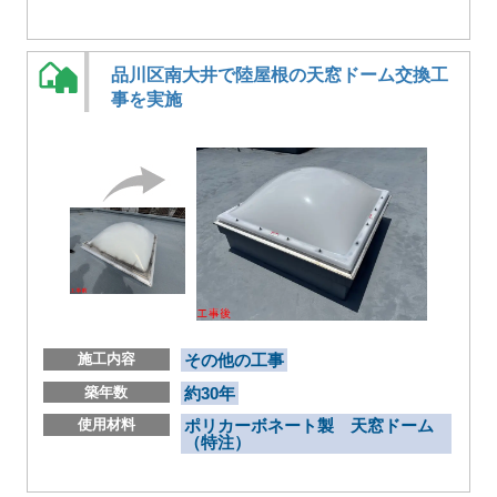
品川区南大井で陸屋根の天窓ドーム交換工
事を実施
施工内容
その他の工事
築年数
約30年
使用材料
ポリカーボネート製 天窓ドーム
（特注）