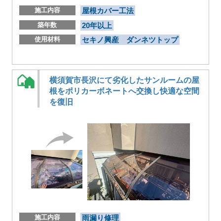
施工内容
屋根カバー工法
築年数
20年以上
使用材料
セキノ興産 ダンネツトップ
横須賀市長沢にて劣化したサンルームの屋
根をポリカーボネートへ交換し快適な空間
を復旧
施工内容
雨漏り修理