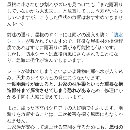
屋根に小さなひび割れやズレを見つけても「まだ雨漏り
していないから大丈夫…」と放置してしまう方がいらっ
しゃいますが、こうした症状の放置はおすすめできませ
ん (>_<)
前述の通り、屋根のすぐ下には雨水の浸入を防ぐ「
防水
シート
」が敷かれていますので、軽微な屋根材の損傷程
度であればすぐに雨漏りに繋がる可能性も低いです。
しかし、防水シートは直接雨風にさらされることにな
り、急激に劣化が進んでしまいます。
シートが破れてしまうといよいよ建物内部へ水が入り込
み、天井のシミやカビの発生につながります。
一度雨漏りが始まると、お家の柱や梁といった重要な構
造部分まで腐食させてしまう恐れがある
ため、修理にか
かる手間も大幅に増えてしまいます。
また、湿った木材はシロアリの大好物でもあります。雨
漏りを放置することは、二次被害を招く原因にもなりか
ねません。
ご家族が安心して過ごせる空間を守るためにも、
屋根の