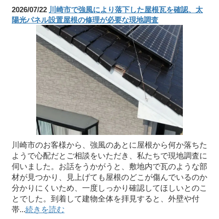
2026/07/22
川崎市で強風により落下した屋根瓦を確認、太
陽光パネル設置屋根の修理が必要な現地調査
川崎市のお客様から、強風のあとに屋根から何か落ちた
ようで心配だとご相談をいただき、私たちで現地調査に
伺いました。お話をうかがうと、敷地内で瓦のような部
材が見つかり、見上げても屋根のどこが傷んでいるのか
分かりにくいため、一度しっかり確認してほしいとのこ
とでした。到着して建物全体を拝見すると、外壁や付
帯...
続きを読む