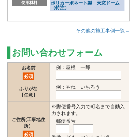
使用材料
ポリカーボネート製 天窓ドーム
（特注）
その他の施工事例一覧→
お問い合わせフォーム
例：屋根 一郎
お名前
必須
例：やね いちろう
ふりがな
【任意】
※郵便番号入力で町名まで自動入
力されます。
ご住所(工事地住
郵便番号
所）
-
必須