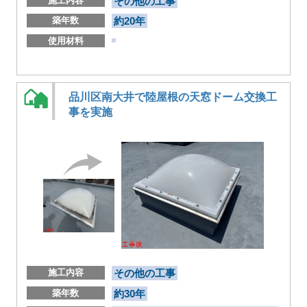
施工内容
その他の工事
築年数
約20年
使用材料
品川区南大井で陸屋根の天窓ドーム交換工
事を実施
施工内容
その他の工事
築年数
約30年