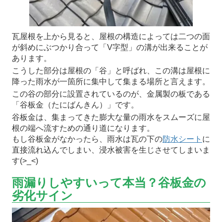
瓦屋根を上から見ると、屋根の構造によっては二つの面
が斜めにぶつかり合って「V字型」の溝が出来ることが
あります。
こうした部分は屋根の「谷」と呼ばれ、この溝は屋根に
降った雨水が一箇所に集中して集まる場所と言えます。
この谷の部分に設置されているのが、金属製の板である
「谷板金（たにばんきん）」です。
谷板金は、集まってきた膨大な量の雨水をスムーズに屋
根の端へ流すための通り道になります。
もし谷板金がなかったら、雨水は瓦の下の
防水シート
に
直接流れ込んでしまい、浸水被害を生じさせてしまいま
す(>_<)
雨漏りしやすいって本当？谷板金の
劣化サイン