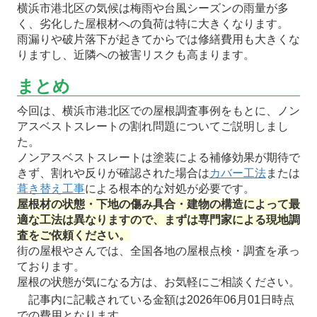
横浜市港北区の気候は梅雨や台風シーズンの雨量が多
く、劣化した屋根材への負荷は特に大きくなります。
雨漏りや破片落下が起きてからでは修繕費用も大きくな
りますし、近隣への被害リスクも高まります。
まとめ
今回は、横浜市港北区での屋根調査事例をもとに、ノン
アスベストスレートの割れ問題についてご説明しまし
た。
ノンアスベストスレートは塗装による補修効果が期待で
きず、割れや反りが確認された場合は
カバー工法
または
葺き替え工事
による根本的な対処が必要です。
屋根材の状態・下地の傷み具合・建物の構造によって最
適な工法は異なりますので、まずは専門家による現地調
査をご依頼ください。
街の屋根やさんでは、全国各地の屋根点検・調査を承っ
ております。
屋根の状態が気になる方は、お気軽にご相談ください。
記事内に記載されている金額は2026年06月01日時点
での費用となります。