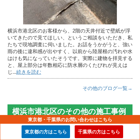
横浜市港北区のお客様から、2階の天井付近で壁紙が浮
いてきたので見てほしい、というご相談をいただき、私
たちで現地調査に伺いました。お話をうかがうと、強い
雨の後に違和感が出やすく、以前から陸屋根の汚れや水
はけも気になっていたそうです。実際に建物を拝見する
と、屋上部分は年数相応に防水層のくたびれが見えは
じ...
続きを読む
その他のブログ一覧→
横浜市港北区のその他の施工事例
東京都・千葉県のお問い合わせはこちら
横浜市港北区で落雪被害を防ぐ！スレート
東京都の方はこちら
千葉県の方はこちら
屋根への後付け雪止め設置工事の全工程