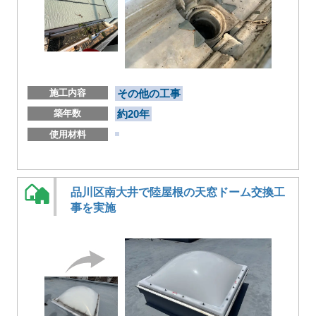
施工内容
その他の工事
築年数
約20年
使用材料
品川区南大井で陸屋根の天窓ドーム交換工
事を実施