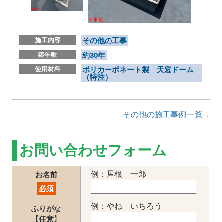
施工内容
その他の工事
築年数
約30年
使用材料
ポリカーボネート製 天窓ドーム
（特注）
その他の施工事例一覧→
お問い合わせフォーム
例：屋根 一郎
お名前
必須
例：やね いちろう
ふりがな
【任意】