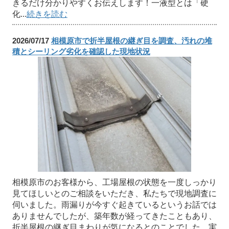
きるだけ分かりやすくお伝えします！一液型とは「硬
化...
続きを読む
2026/07/17
相模原市で折半屋根の継ぎ目を調査、汚れの堆
積とシーリング劣化を確認した現地状況
相模原市のお客様から、工場屋根の状態を一度しっかり
見てほしいとのご相談をいただき、私たちで現地調査に
伺いました。雨漏りが今すぐ起きているというお話では
ありませんでしたが、築年数が経ってきたこともあり、
折半屋根の継ぎ目まわりが気になるとのことでした。実