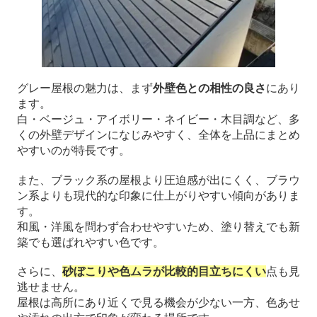
グレー屋根の魅力は、まず
外壁色との相性の良さ
にあり
ます。
白・ベージュ・アイボリー・ネイビー・木目調など、多
くの外壁デザインになじみやすく、全体を上品にまとめ
やすいのが特長です。
また、ブラック系の屋根より圧迫感が出にくく、ブラウ
ン系よりも現代的な印象に仕上がりやすい傾向がありま
す。
和風・洋風を問わず合わせやすいため、塗り替えでも新
築でも選ばれやすい色です。
さらに、
砂ぼこりや色ムラが比較的目立ちにくい
点も見
逃せません。
屋根は高所にあり近くで見る機会が少ない一方、色あせ