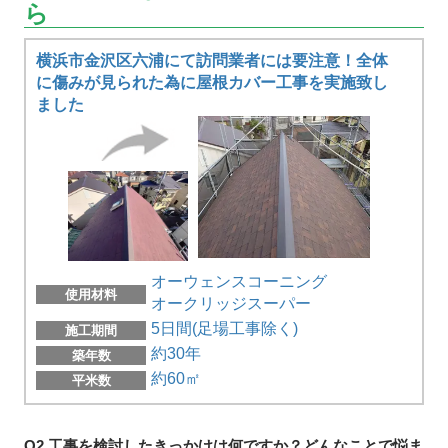
ら
横浜市金沢区六浦にて訪問業者には要注意！全体
に傷みが見られた為に屋根カバー工事を実施致し
ました
オーウェンスコーニング
使用材料
オークリッジスーパー
5日間(足場工事除く)
施工期間
約30年
築年数
約60㎡
平米数
Q2.工事を検討したきっかけは何ですか？どんなことで悩ま