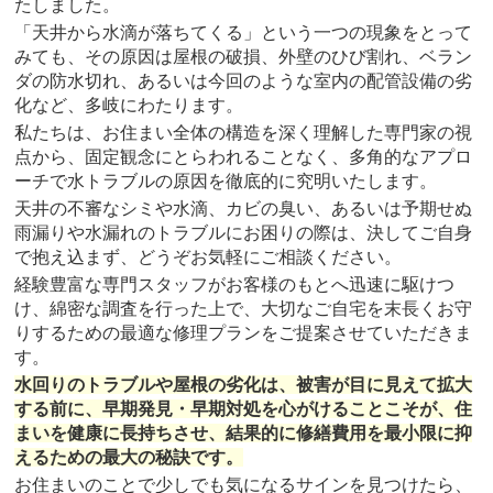
たしました。
「天井から水滴が落ちてくる」という一つの現象をとって
みても、その原因は屋根の破損、外壁のひび割れ、ベラン
ダの防水切れ、あるいは今回のような室内の配管設備の劣
化など、多岐にわたります。
私たちは、お住まい全体の構造を深く理解した専門家の視
点から、固定観念にとらわれることなく、多角的なアプロ
ーチで水トラブルの原因を徹底的に究明いたします。
天井の不審なシミや水滴、カビの臭い、あるいは予期せぬ
雨漏りや水漏れのトラブルにお困りの際は、決してご自身
で抱え込まず、どうぞお気軽にご相談ください。
経験豊富な専門スタッフがお客様のもとへ迅速に駆けつ
け、綿密な調査を行った上で、大切なご自宅を末長くお守
りするための最適な修理プランをご提案させていただきま
す。
水回りのトラブルや屋根の劣化は、被害が目に見えて拡大
する前に、早期発見・早期対処を心がけることこそが、住
まいを健康に長持ちさせ、結果的に修繕費用を最小限に抑
えるための最大の秘訣です。
お住まいのことで少しでも気になるサインを見つけたら、