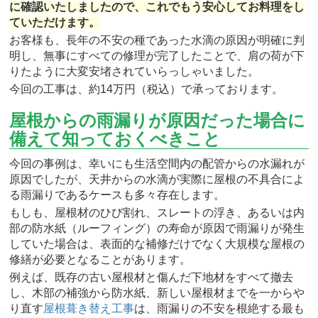
に確認いたしましたので、これでもう安心してお料理をし
ていただけます。
お客様も、長年の不安の種であった水滴の原因が明確に判
明し、無事にすべての修理が完了したことで、肩の荷が下
りたように大変安堵されていらっしゃいました。
今回の工事は、約14万円（税込）で承っております。
屋根からの雨漏りが原因だった場合に
備えて知っておくべきこと
今回の事例は、幸いにも生活空間内の配管からの水漏れが
原因でしたが、天井からの水滴が実際に屋根の不具合によ
る雨漏りであるケースも多々存在します。
もしも、屋根材のひび割れ、スレートの浮き、あるいは内
部の防水紙（ルーフィング）の寿命が原因で雨漏りが発生
していた場合は、表面的な補修だけでなく大規模な屋根の
修繕が必要となることがあります。
例えば、既存の古い屋根材と傷んだ下地材をすべて撤去
し、木部の補強から防水紙、新しい屋根材までを一からや
り直す
屋根葺き替え工事
は、雨漏りの不安を根絶する最も