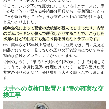
すると、シンク下の蛇腹状になっている排水ホースと、床
下の塩ビ管へと繋がる接続部分周辺から、長期間にわたっ
て水が漏れ続けていたような茶色い汚れの痕跡がはっきり
と見つかりました。
経年劣化によって配管の接続部が緩んでしまったり、内部
のゴムパッキンが傷んで硬化したりすることで、こうした
水漏れはどの住宅にも起こり得る身近なトラブルです。
特に築年数が15年以上経過している住宅では、目に見える
内装だけでなく、見えない水回りの配管設備についても定
期的な点検とメンテナンスが欠かせません。
今回のように、2階での水漏れが1階の天井にまで到達して
しまうと、水漏れ箇所の修理だけでなく、被害を受けた天
井材の張り替えなど、修繕費用も大きく膨らんでしまいま
す。
天井への点検口設置と配管の確実な交
換工事