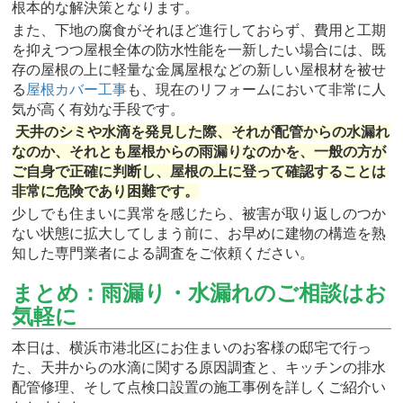
根本的な解決策となります。
また、下地の腐食がそれほど進行しておらず、費用と工期
を抑えつつ屋根全体の防水性能を一新したい場合には、既
存の屋根の上に軽量な金属屋根などの新しい屋根材を被せ
る
屋根カバー工事
も、現在のリフォームにおいて非常に人
気が高く有効な手段です。
天井のシミや水滴を発見した際、それが配管からの水漏れ
なのか、それとも屋根からの雨漏りなのかを、一般の方が
ご自身で正確に判断し、屋根の上に登って確認することは
非常に危険であり困難です。
少しでも住まいに異常を感じたら、被害が取り返しのつか
ない状態に拡大してしまう前に、お早めに建物の構造を熟
知した専門業者による調査をご依頼ください。
まとめ：雨漏り・水漏れのご相談はお
気軽に
本日は、横浜市港北区にお住まいのお客様の邸宅で行っ
た、天井からの水滴に関する原因調査と、キッチンの排水
配管修理、そして点検口設置の施工事例を詳しくご紹介い