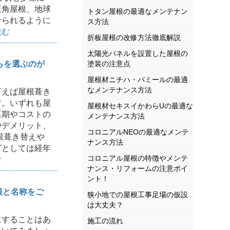
三角屋根、地球
トタン屋根の最適なメンテナン
せられるように
ス方法
読む
折板屋根の改修方法徹底解説
太陽光パネルを設置した屋根の
らを選ぶのが
塗装の注意点
屋根材ニチハ・パミールの最適
なメンテナンス方法
えば屋根葺き
す。いずれも屋
屋根材セキスイかわらUの最適な
工期やコストの
メンテナンス方法
やデメリット、
コロニアルNEOの最適なメンテ
根葺き替えや
ナンス方法
グとしては経年
コロニアル屋根の特徴やメンテ
む
ナンス・リフォームの注意ポイ
ント！
根と名称をご
狭小地での屋根工事足場の仮設
は大丈夫？
することはあ
施工の流れ