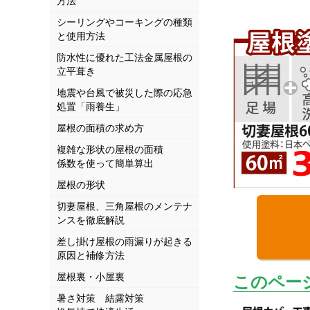
方法
シーリングやコーキングの種類
と使用方法
防水性に優れた工法金属屋根の
立平葺き
地震や台風で被災した際の応急
処置「雨養生」
屋根の面積の求め方
複雑な形状の屋根の面積
係数を使って簡単算出
屋根の形状
切妻屋根、三角屋根のメンテナ
ンスを徹底解説
差し掛け屋根の雨漏りが起きる
原因と補修方法
屋根裏・小屋裏
このペー
暑さ対策 結露対策