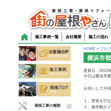
施工事例一覧
会社概要
施工の流れ
HOME
>
ブロ
横浜市
更新日：2015年
今日は横浜市
お伺いして今
１、塗装を行
屋根工事の種類
２、築年数が