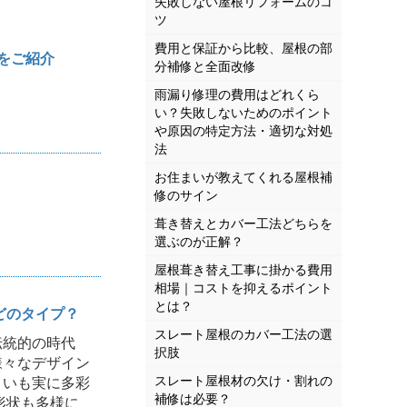
失敗しない屋根リフォームのコ
ツ
費用と保証から比較、屋根の部
をご紹介
分補修と全面改修
雨漏り修理の費用はどれくら
い？失敗しないためのポイント
や原因の特定方法・適切な対処
法
お住まいが教えてくれる屋根補
修のサイン
葺き替えとカバー工法どちらを
選ぶのが正解？
屋根葺き替え工事に掛かる費用
相場｜コストを抑えるポイント
とは？
どのタイプ？
スレート屋根のカバー工法の選
統的の時代
択肢
様々なデザイン
スレート屋根材の欠け・割れの
まいも実に多彩
補修は必要？
形状も多様に