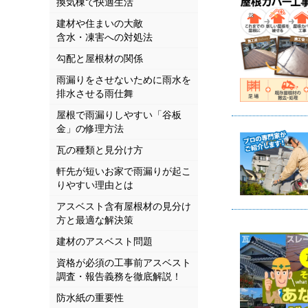
換気棟で快適生活
建材や住まいの大敵
含水・凍害への対処法
勾配と屋根材の関係
雨漏りをさせないために雨水を
排水させる雨仕舞
屋根で雨漏りしやすい「谷板
金」の修理方法
瓦の種類と見分け方
軒先が短いお家で雨漏りが起こ
りやすい理由とは
アスベスト含有屋根材の見分け
方と最適な解決策
建材のアスベスト問題
資格が必須の工事前アスベスト
調査・報告義務を徹底解説！
防水紙の重要性