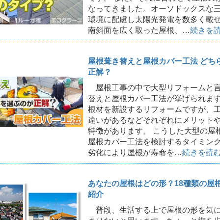
なってきました。オーソドックスな
環境に配慮し太陽光発電を数多く載
南斜面を広く取った屋根、…
続きを
屋根葺き替えと屋根カバー工法 どち
正解？
屋根工事の中で大型リフォームと言
替えと屋根カバー工法が挙げられま
根材を新設するリフォームですが、
違いがあるなどそれぞれにメリット
特徴があります。 こうした大型の屋
屋根カバー工法を検討するタイミン
劣化により屋根が寿命を…
続きを読
あなたの屋根はどの形？18種類の屋
紹介
普段、生活する上で屋根の形を気に