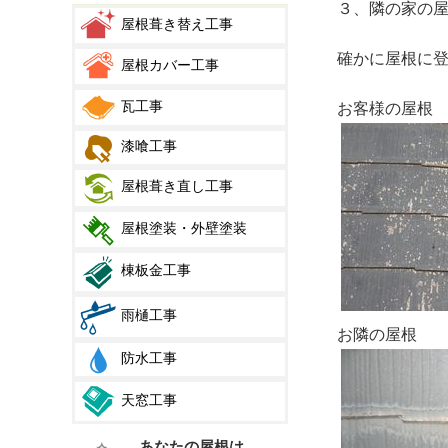
３、隣の家の
屋根葺き替え工事
確かに屋根に
屋根カバー工事
瓦工事
お客様の屋根
漆喰工事
屋根葺き直し工事
屋根塗装・外壁塗装
棟板金工事
雨樋工事
お隣の屋根
防水工事
天窓工事
あなたの屋根は