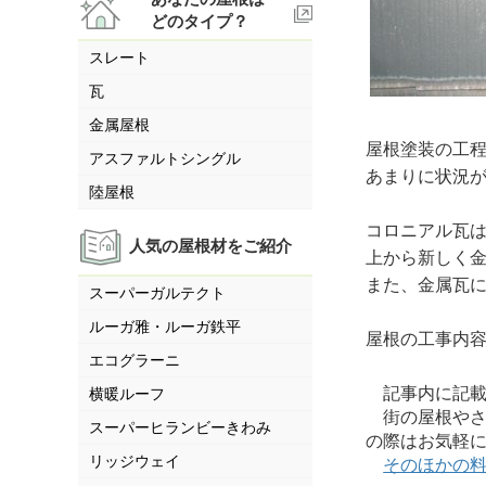
どのタイプ？
スレート
瓦
金属屋根
屋根塗装の工
アスファルトシングル
あまりに状況
陸屋根
コロニアル瓦
人気の屋根材をご紹介
上から新しく
また、金属瓦
スーパーガルテクト
ルーガ雅・ルーガ鉄平
屋根の工事内
エコグラーニ
記事内に記載さ
横暖ルーフ
街の屋根やさ
スーパーヒランビーきわみ
の際はお気軽
リッジウェイ
そのほかの