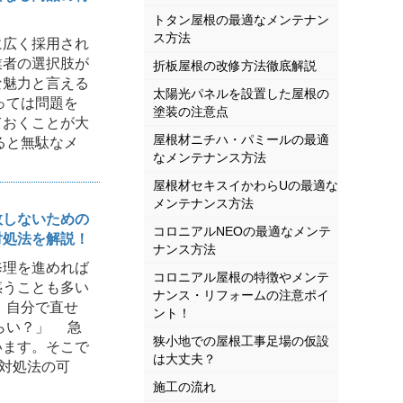
トタン屋根の最適なメンテナン
ス方法
広く採用され
業者の選択肢が
折板屋根の改修方法徹底解説
な魅力と言える
太陽光パネルを設置した屋根の
っては問題を
塗装の注意点
ておくことが大
屋根材ニチハ・パミールの最適
ると無駄なメ
なメンテナンス方法
屋根材セキスイかわらUの最適な
メンテナンス方法
敗しないための
コロニアルNEOの最適なメンテ
対処法を解説！
ナンス方法
理を進めれば
コロニアル屋根の特徴やメンテ
惑うことも多い
ナンス・リフォームの注意ポイ
、自分で直せ
ント！
らい？」 急
狭小地での屋根工事足場の仮設
います。そこで
は大丈夫？
の対処法の可
施工の流れ