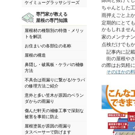
隙間と抜けて
ケイミューグラッサシリーズ
ちゃんとした
専門家が教える
雨押えごと上
屋根の専門知識
定期的にとて
かもしれませ
屋根材の種類別の特徴・メリッ
トを解説
家のメンテナ
点検だけでも
お住まいの各部位の名称
記事内に記載さ
屋根の構造
街の屋根やさ
鼻隠し・破風板・ケラバの補修
の際はお気軽
方法
そのほかの
不具合は雨漏りに繋がる!ケラバ
の修理方法ご紹介
意外と多い笠木が原因のベラン
ダからの雨漏り
傷んだ軒天の補修工事で深刻な
被害を事前に防止
屋根塗装が原因の雨漏り
タスペーサーで防げます