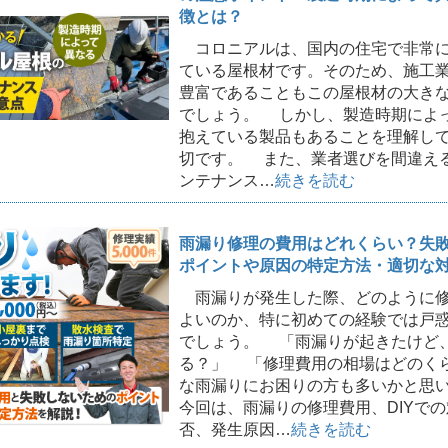
徴とは？
コロニアルは、国内の住宅で非常に
ている屋根材です。そのため、施工
豊富であることもこの屋根材の大き
でしょう。 しかし、製造時期によ
抱えている製品もあることを理解し
切です。 また、業者選びを間違え
ンテナンス…
続きを読む
雨漏り修理の費用はどれくらい？失
ポイントや原因の特定方法・適切な
雨漏りが発生した際、どのように修
よいのか、特に初めての経験では戸
でしょう。 「雨漏りが起きたけど
る？」 「修理費用の相場はどのく
な雨漏りにお困りの方も多いかと思
今回は、雨漏りの修理費用、DIYで
否、発生原因…
続きを読む