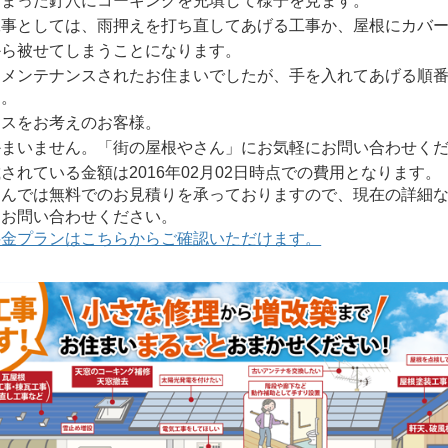
しまった釘穴にコーキングを充填して様子を見ます。
工事としては、雨押えを打ち直してあげる工事か、屋根にカバ
から被せてしまうことになります。
もメンテナンスされたお住まいでしたが、手を入れてあげる順
ん。
ンスをお考えのお客様。
かまいません。「街の屋根やさん」にお気軽にお問い合わせく
れている金額は2016年02月02日時点での費用となります。
んでは無料でのお見積りを承っておりますので、現在の詳細な
にお問い合わせください。
料金プランはこちらからご確認いただけます。