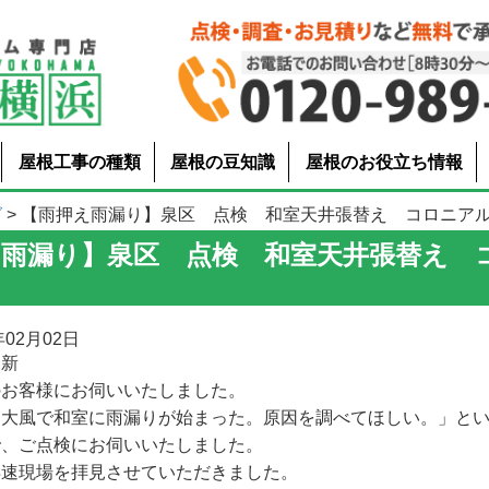
屋根工事の種類
屋根の豆知識
屋根のお役立ち情報
グ
> 【雨押え雨漏り】泉区 点検 和室天井張替え コロニア
え雨漏り】泉区 点検 和室天井張替え 
02月02日
更新
のお客様にお伺いいたしました。
・大風で和室に雨漏りが始まった。原因を調べてほしい。」と
で、ご点検にお伺いいたしました。
早速現場を拝見させていただきました。