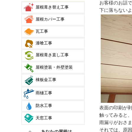
お客様のお話
屋根葺き替え工事
下に落ちない
屋根カバー工事
瓦工事
漆喰工事
屋根葺き直し工事
屋根塗装・外壁塗装
棟板金工事
雨樋工事
防水工事
表面の印刷が
触ってみると
天窓工事
雨漏りがおさ
それでは、原
あなたの屋根は