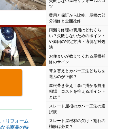
失敗しない屋根リフォームのコ
ツ
費用と保証から比較、屋根の部
分補修と全面改修
雨漏り修理の費用はどれくら
い？失敗しないためのポイント
や原因の特定方法・適切な対処
法
お住まいが教えてくれる屋根補
修のサイン
葺き替えとカバー工法どちらを
選ぶのが正解？
屋根葺き替え工事に掛かる費用
相場｜コストを抑えるポイント
とは？
スレート屋根のカバー工法の選
択肢
スレート屋根材の欠け・割れの
ス・リフォーム
補修は必要？
異なる商品の特