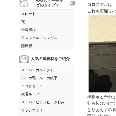
コロニアルは
どのタイプ？
これも雨漏り
スレート
瓦
金属屋根
アスファルトシングル
陸屋根
人気の屋根材をご紹介
スーパーガルテクト
ルーガ雅・ルーガ鉄平
エコグラーニ
横暖ルーフ
棟板金と合わ
スーパーヒランビーきわみ
釘も抜けかけ
とりあえずの
リッジウェイ