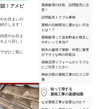
屋根修理の詐欺、訪問販売に注
解説！アメピ
意！
訪問販売トラブル事例
やお住まいの
紹介します！
屋根の点検商法に遭わない方法
とは！？
内容やお住ま
屋根修理って追加料金が発生し
をより詳しく
やすいって本当!?
樹木の越境で屋根・外壁に被害
でぜひご覧に
がでそうな時の対処法
保険活用リフォームのトラブル
にご注意ください
神奈川県の屋根工事の口コミ評
価
知って得する
屋根工事の基礎知識
なぜ屋根工事が必要なのか？