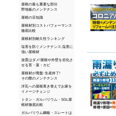
屋根の最も重要な部分
野地板のメンテナンス
屋根の豆知識
屋根材別コストパフォーマンス
徹底比較
屋根材別耐久性ランキング
塩害を防ぐメンテナンス,塩害に
強い屋根材
放置はダメ!屋根や外壁を劣化さ
せる苔・藻・カビ
屋根材が廃盤･生産終了!
その際のメンテナンス
洋瓦への屋根葺き替えでお家を
イメージチェンジ
トタン・ガルバリウム・SGL屋
根材徹底比較
ガルバリウム鋼板・スレートは