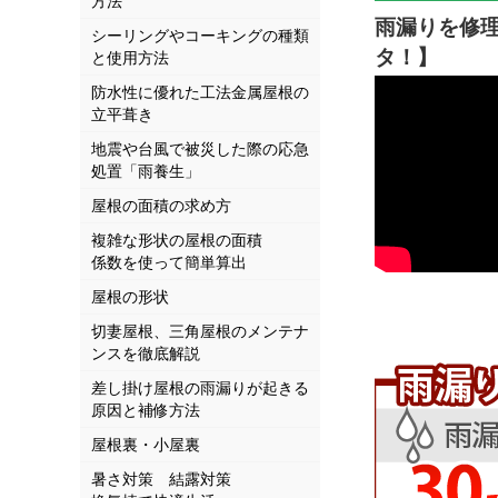
方法
雨漏りを修理
シーリングやコーキングの種類
タ！】
と使用方法
防水性に優れた工法金属屋根の
立平葺き
地震や台風で被災した際の応急
処置「雨養生」
屋根の面積の求め方
複雑な形状の屋根の面積
係数を使って簡単算出
屋根の形状
切妻屋根、三角屋根のメンテナ
ンスを徹底解説
差し掛け屋根の雨漏りが起きる
原因と補修方法
屋根裏・小屋裏
暑さ対策 結露対策