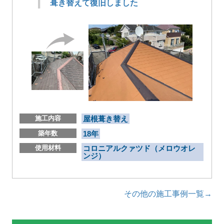
葺き替えて復旧しました
施工内容
屋根葺き替え
築年数
18年
使用材料
コロニアルクァツド（メロウオレ
ンジ）
その他の施工事例一覧→