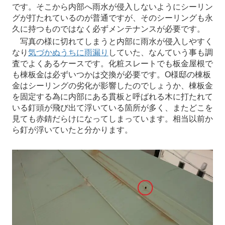
です。そこから内部へ雨水が侵入しないようにシーリン
グが打たれているのが普通ですが、そのシーリングも永
久に持つものではなく必ずメンテナンスが必要です。
写真の様に切れてしまうと内部に雨水が侵入しやすく
なり
気づかぬうちに雨漏り
していた、なんていう事も調
査でよくあるケースです。化粧スレートでも板金屋根で
も棟板金は必ずいつかは交換が必要です。O様邸の棟板
金はシーリングの劣化が影響したのでしょうか、棟板金
を固定する為に内部にある貫板と呼ばれる木に打たれて
いる釘頭が飛び出て浮いている箇所が多く、またどこを
見ても赤錆だらけになってしまっています。相当以前か
ら釘が浮いていたと分かります。