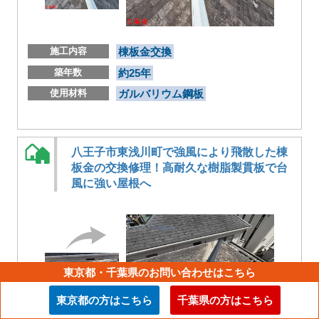
施工内容
棟板金交換
築年数
約25年
使用材料
ガルバリウム鋼板
八王子市東浅川町で強風により飛散した棟
板金の交換修理！高耐久な樹脂製貫板で台
風に強い屋根へ
東京都・千葉県のお問い合わせはこちら
東京都の方はこちら
千葉県の方はこちら