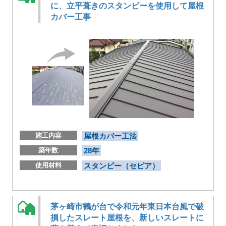
に、立平葺きのスタンビーを使用して屋根
カバー工事
施工内容
屋根カバー工法
築年数
28年
使用材料
スタンビー（セピア）
茅ヶ崎市鶴が台で令和元年東日本台風で破
損したスレート屋根を、新しいスレートに