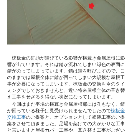
棟板金の釘頭が錆びている影響が横葺き金属屋根に影
響が出ています。それは錆が流れてしまい緑色の表面に
錆がのってしまっています。錆は錆を呼びますので、こ
のままでは屋根全体に錆が回ってしまい大規模な屋根工
事が必要になってしまいます。棟板金の交換を今のタイ
ミングでしておきませんと、近い将来屋根全体の葺き替
え工事をせざるを得ない状況になってしまいます。
今回はまだ平場の横葺き金属屋根部には孔もなく、錆
が回っている様子は見受けられませんでしたので
棟板金
交換工事
のご提案と、オプションとして塗装工事のご提
案をさせて頂きました。足場を架けての大がかりな工事
と言いますと屋根カバー工事や、葺き替え工事がござい