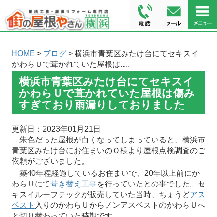
HOME
>
ブログ
> 横浜市青葉区みたけ台にてセキスイ
かわらＵで葺かれていた屋根は.....
横浜市青葉区みたけ台にてセキスイ
かわらＵで葺かれていた屋根は傷み
すぎており雨漏りしておりました
更新日：2023年01月21日
朱色だった屋根が白くなってしまっていると、横浜市
青葉区みたけ台にお住まいのＯ様より屋根点検調査のご
依頼がございました。
築40年程経過しているお住まいで、20年以上前にか
わらＵにて
葺き替え工事
を行っていたとの事でした。セ
キスイルーフテックが販売していた当時、ちょうど
アス
ベスト
入りのかわらＵからノンアスベストのかわらＵへ
と切り替わっていた時期です。