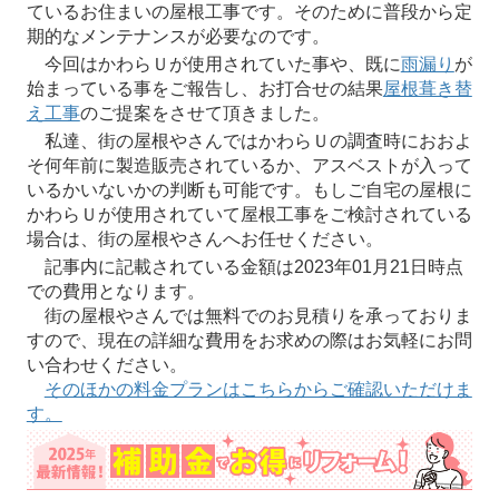
ているお住まいの屋根工事です。そのために普段から定
期的なメンテナンスが必要なのです。
今回はかわらＵが使用されていた事や、既に
雨漏り
が
始まっている事をご報告し、お打合せの結果
屋根葺き替
え工事
のご提案をさせて頂きました。
私達、街の屋根やさんではかわらＵの調査時におおよ
そ何年前に製造販売されているか、アスベストが入って
いるかいないかの判断も可能です。もしご自宅の屋根に
かわらＵが使用されていて屋根工事をご検討されている
場合は、街の屋根やさんへお任せください。
記事内に記載されている金額は2023年01月21日時点
での費用となります。
街の屋根やさんでは無料でのお見積りを承っておりま
すので、現在の詳細な費用をお求めの際はお気軽にお問
い合わせください。
そのほかの料金プランはこちらからご確認いただけま
す。