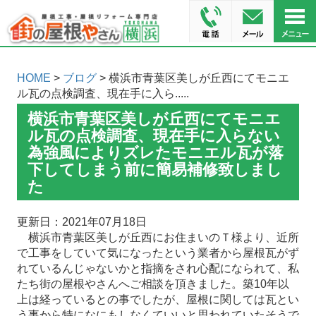
HOME
>
ブログ
> 横浜市青葉区美しが丘西にてモニエ
ル瓦の点検調査、現在手に入ら.....
横浜市青葉区美しが丘西にてモニエ
ル瓦の点検調査、現在手に入らない
為強風によりズレたモニエル瓦が落
下してしまう前に簡易補修致しまし
た
更新日：2021年07月18日
横浜市青葉区美しが丘西にお住まいのＴ様より、近所
で工事をしていて気になったという業者から屋根瓦がず
れているんじゃないかと指摘をされ心配になられて、私
たち街の屋根やさんへご相談を頂きました。築10年以
上は経っているとの事でしたが、屋根に関しては瓦とい
う事から特になにもしなくていいと思われていたそうで