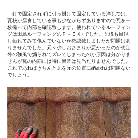
釘で固定されずに引っ掛けて固定している洋瓦では、
瓦桟が腐食している事も少なからずありますので瓦を一
枚捲って内部を確認致します。使われているルーフィン
グは田島ルーフィングのＰ－ＥＸ+でした。瓦桟も目視
し触れてみて傷んでいないか確認致しましたが問題はあ
りませんでした。元々少しおさまりが悪かったのか想定
外の強風で煽られてズレてしまったのか原因は分かりま
せんが瓦の内部には特に異常は見当たりませんでした。
これであればきちんと瓦を元の位置に納めれば問題ない
でしょう。