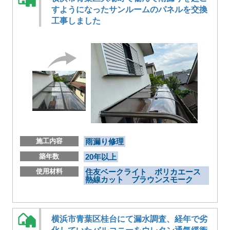
すようになったサンルームのパネルを交換
工事しました
施工内容
雨漏り修理
築年数
20年以上
使用材料
住友ベークライト ポリカエース
熱線カット ブラウンスモーク
横浜市青葉区桂台にて漏水調査、経年で劣