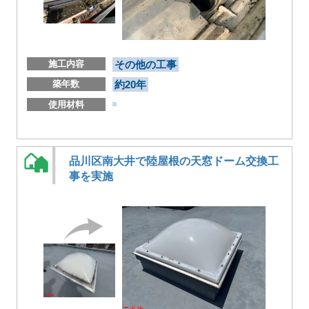
施工内容
その他の工事
築年数
約20年
使用材料
品川区南大井で陸屋根の天窓ドーム交換工
事を実施