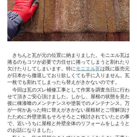
きちんと瓦が元の位置に納まりました。モニエル瓦は
捲るのもコツが必要で力任せに捲ってしまうと割れたり
欠けたりしてしまいます。特に
モニエル瓦
は既に販売元
が日本から撤退しており欲しくても手に入りません。瓦
一枚でも割れてしまったら替えがきかないのです。
今回は瓦のズレ補修工事として作業を調査当日に行わ
せて頂きご安心頂けました。しかし、屋根の状態を見た
後に棟漆喰のメンテナンスや塗装でのメンテナンス。万
が一何かあった時に替えがきかない屋根材とご理解頂け
たために外壁塗装もそろそろとご検討されていたとの事
で、近いうちに屋根と外壁全体のリフォームをしようと
のお話になりました。