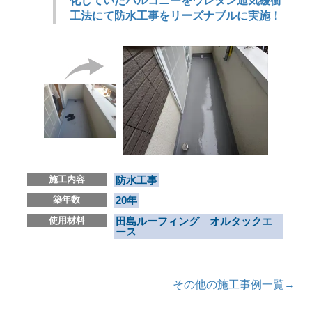
化していたバルコニーをウレタン通気緩衝
工法にて防水工事をリーズナブルに実施！
施工内容
防水工事
築年数
20年
使用材料
田島ルーフィング オルタックエ
ース
その他の施工事例一覧→