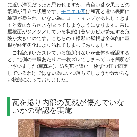
に近い洋瓦だったと思われますが、黄色い苔や黒カビの
繁殖が目立つ状態です。
モニエル瓦
は和瓦と違い表面に
釉薬が塗られていない為にコーティングが劣化してきま
すと表面から雨水を吸ってしまうようになります。常に
屋根面がジメジメしている状態は苔やカビが繁殖する危
険が大きいのです。こちらのＴ様邸の屋根は全体的に屋
根が経年劣化により汚れてしまっておりました。
ご相談頂いたズレている箇所はないか全体を確認する
と、北側の中腹あたりに一枚ズレてしまっている箇所が
ございました(写真右)。防災瓦と違い一枚ずつ釘で固定
しているわけではない為にいつ落ちてしまうか分からな
い状態になっておりました。
瓦を捲り内部の瓦残が傷んでいな
いかの確認を実施