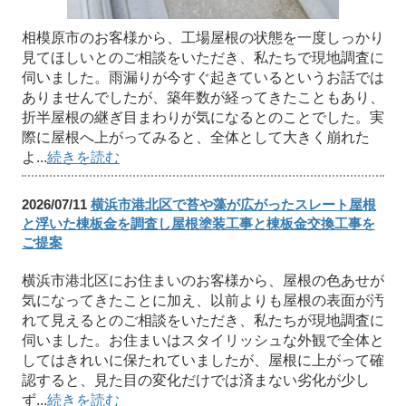
相模原市のお客様から、工場屋根の状態を一度しっかり
見てほしいとのご相談をいただき、私たちで現地調査に
伺いました。雨漏りが今すぐ起きているというお話では
ありませんでしたが、築年数が経ってきたこともあり、
折半屋根の継ぎ目まわりが気になるとのことでした。実
際に屋根へ上がってみると、全体として大きく崩れた
よ...
続きを読む
2026/07/11
横浜市港北区で苔や藻が広がったスレート屋根
と浮いた棟板金を調査し屋根塗装工事と棟板金交換工事を
ご提案
横浜市港北区にお住まいのお客様から、屋根の色あせが
気になってきたことに加え、以前よりも屋根の表面が汚
れて見えるとのご相談をいただき、私たちが現地調査に
伺いました。お住まいはスタイリッシュな外観で全体と
してはきれいに保たれていましたが、屋根に上がって確
認すると、見た目の変化だけでは済まない劣化が少し
ず...
続きを読む