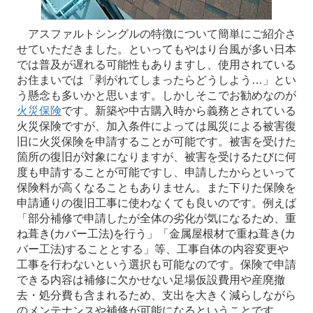
アスファルトシングルの特徴について簡単にご紹介さ
せていただきました。といってもやはり台風が多い日本
では普及が遅れる可能性もありますし、使用されている
お住まいでは「剥がれてしまったらどうしよう…」とい
う懸念も多いかと思います。しかしそこでお勧めなのが
火災保険
です。新築や中古購入時から義務とされている
火災保険ですが、加入条件によっては風災による被害復
旧に火災保険を申請することが可能です。被害を受けた
箇所の復旧が対象になりますが、被害を受けるたびに何
度も申請することが可能ですし、申請したからといって
保険料が高くなることもありません。また下りた保険を
申請通りの復旧工事に使わなくても良いのです。例えば
「部分補修で申請したが全体の劣化が気になるため、重
ね葺き(カバー工法)を行う」「金属屋根材で重ね葺き(カ
バー工法)することとする」等、工事自体の内容変更や
工事を行わないという選択も可能なのです。保険で申請
できる内容は補修に欠かせない足場仮設費用や産廃撤
去・処分費も含まれるため、支出を大きく減らしながら
のメンテナンスや補修が可能になるということです。