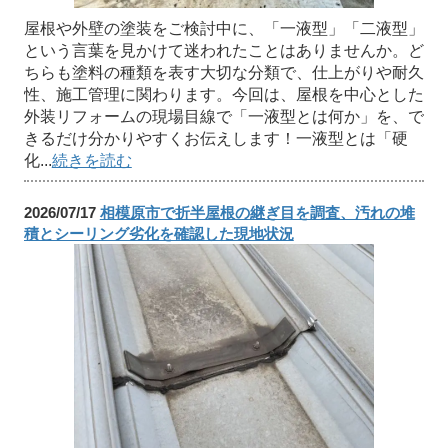
屋根や外壁の塗装をご検討中に、「一液型」「二液型」
という言葉を見かけて迷われたことはありませんか。ど
ちらも塗料の種類を表す大切な分類で、仕上がりや耐久
性、施工管理に関わります。今回は、屋根を中心とした
外装リフォームの現場目線で「一液型とは何か」を、で
きるだけ分かりやすくお伝えします！一液型とは「硬
化...
続きを読む
2026/07/17
相模原市で折半屋根の継ぎ目を調査、汚れの堆
積とシーリング劣化を確認した現地状況