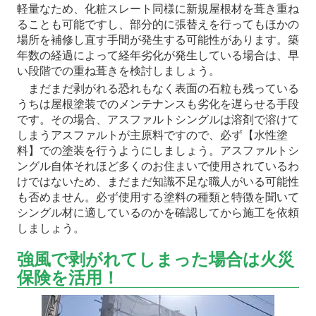
軽量なため、化粧スレート同様に新規屋根材を葺き重ね
ることも可能ですし、部分的に張替えを行ってもほかの
場所を補修し直す手間が発生する可能性があります。築
年数の経過によって経年劣化が発生している場合は、早
い段階での重ね葺きを検討しましょう。
まだまだ剥がれる恐れもなく表面の石粒も残っている
うちは屋根塗装でのメンテナンスも劣化を遅らせる手段
です。その場合、アスファルトシングルは溶剤で溶けて
しまうアスファルトが主原料ですので、必ず【水性塗
料】での塗装を行うようにしましょう。アスファルトシ
ングル自体それほど多くのお住まいで使用されているわ
けではないため、まだまだ知識不足な職人がいる可能性
も否めません。必ず使用する塗料の種類と特徴を聞いて
シングル材に適しているのかを確認してから施工を依頼
しましょう。
強風で剥がれてしまった場合は火災
保険を活用！