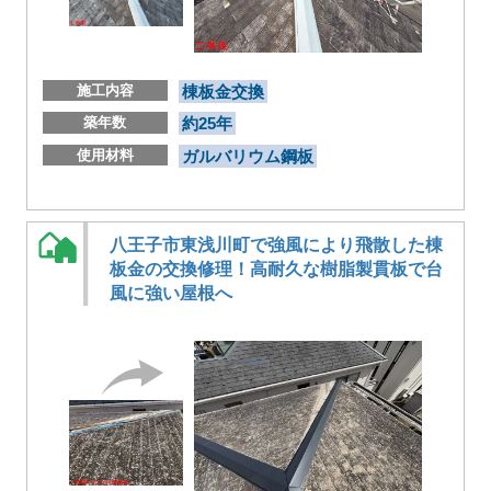
施工内容
棟板金交換
築年数
約25年
使用材料
ガルバリウム鋼板
八王子市東浅川町で強風により飛散した棟
板金の交換修理！高耐久な樹脂製貫板で台
風に強い屋根へ