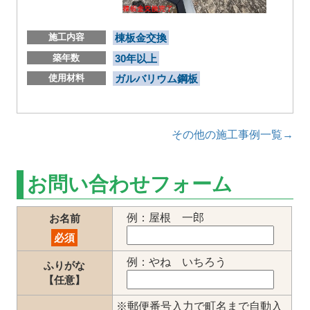
施工内容
棟板金交換
築年数
30年以上
使用材料
ガルバリウム鋼板
その他の施工事例一覧→
お問い合わせフォーム
例：屋根 一郎
お名前
必須
例：やね いちろう
ふりがな
【任意】
※郵便番号入力で町名まで自動入